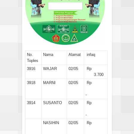
No.
Nama
Alamat
infaq
Toples
3916
WAJAR
02/05
Rp
3.700
3918
MARNI
02/05
Rp
-
3914
SUSANTO
02/05
Rp
-
NASIHIN
02/05
Rp