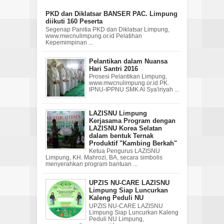
PKD dan Diklatsar BANSER PAC. Limpung
diikuti 160 Peserta
Segenap Panitia PKD dan Diklatsar Limpung,
www.mwcnulimpung.or.id Pelatihan
Kepemimpinan ...
Pelantikan dalam Nuansa
Hari Santri 2016
Prosesi Pelantikan Limpung,
www.mwcnulimpung.or.id PK.
IPNU-IPPNU SMK Al Sya'iriyah ...
LAZISNU Limpung
Kerjasama Program dengan
LAZISNU Korea Selatan
dalam bentuk Ternak
Produktif "Kambing Berkah"
Ketua Pengurus LAZISNU
Limpung, KH. Mahrozi, BA, secara simbolis
menyerahkan program bantuan ...
UPZIS NU-CARE LAZISNU
Limpung Siap Luncurkan
Kaleng Peduli NU
UPZIS NU-CARE LAZISNU
Limpung Siap Luncurkan Kaleng
Peduli NU Limpung,