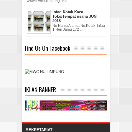
www.mwcnulimpung.or.id ...
Infaq Kotak Kaca
Toko/Tempat usaha JUNI
2018
No Nama Alamat No.Kotak Infaq
1 Heri Jamu 172 ...
Find Us On Facebook
IKLAN BANNER
SEKRETARIAT