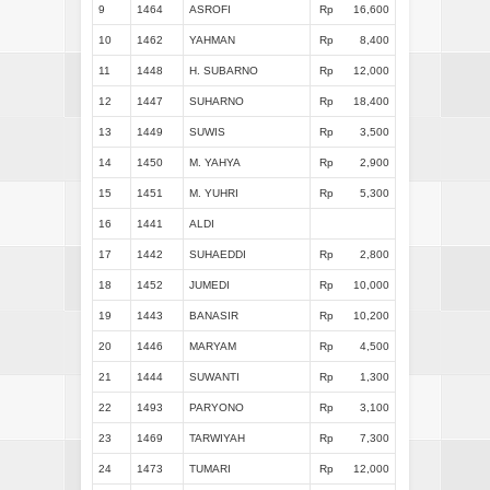
9
1464
ASROFI
Rp
16,600
10
1462
YAHMAN
Rp
8,400
11
1448
H. SUBARNO
Rp
12,000
12
1447
SUHARNO
Rp
18,400
13
1449
SUWIS
Rp
3,500
14
1450
M. YAHYA
Rp
2,900
15
1451
M. YUHRI
Rp
5,300
16
1441
ALDI
17
1442
SUHAEDDI
Rp
2,800
18
1452
JUMEDI
Rp
10,000
19
1443
BANASIR
Rp
10,200
20
1446
MARYAM
Rp
4,500
21
1444
SUWANTI
Rp
1,300
22
1493
PARYONO
Rp
3,100
23
1469
TARWIYAH
Rp
7,300
24
1473
TUMARI
Rp
12,000