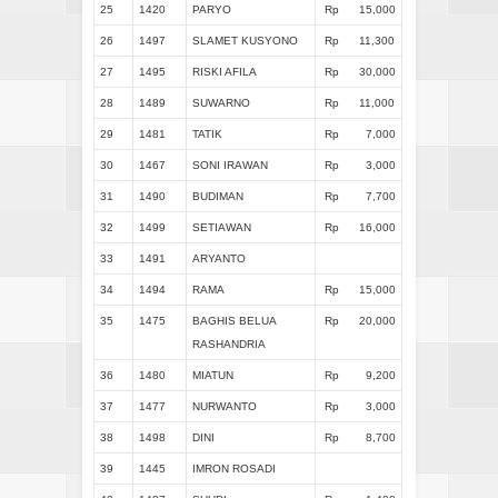
25
1420
PARYO
Rp
15,000
26
1497
SLAMET KUSYONO
Rp
11,300
27
1495
RISKI AFILA
Rp
30,000
28
1489
SUWARNO
Rp
11,000
29
1481
TATIK
Rp
7,000
30
1467
SONI IRAWAN
Rp
3,000
31
1490
BUDIMAN
Rp
7,700
32
1499
SETIAWAN
Rp
16,000
33
1491
ARYANTO
34
1494
RAMA
Rp
15,000
35
1475
BAGHIS BELUA
Rp
20,000
RASHANDRIA
36
1480
MIATUN
Rp
9,200
37
1477
NURWANTO
Rp
3,000
38
1498
DINI
Rp
8,700
39
1445
IMRON ROSADI