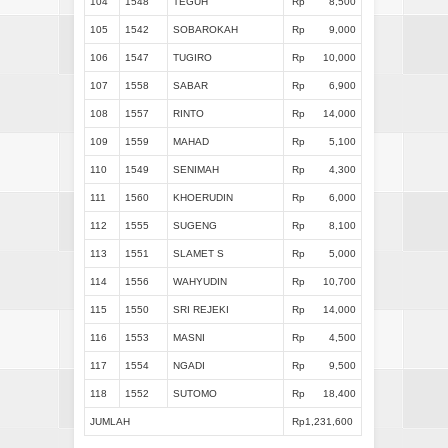
104
1548
TEGUH
Rp
8,500
105
1542
SOBAROKAH
Rp
9,000
106
1547
TUGIRO
Rp
10,000
107
1558
SABAR
Rp
6,900
108
1557
RINTO
Rp
14,000
109
1559
MAHAD
Rp
5,100
110
1549
SENIMAH
Rp
4,300
111
1560
KHOERUDIN
Rp
6,000
112
1555
SUGENG
Rp
8,100
113
1551
SLAMET S
Rp
5,000
114
1556
WAHYUDIN
Rp
10,700
115
1550
SRI REJEKI
Rp
14,000
116
1553
MASNI
Rp
4,500
117
1554
NGADI
Rp
9,500
118
1552
SUTOMO
Rp
18,400
JUMLAH
Rp1,231,600