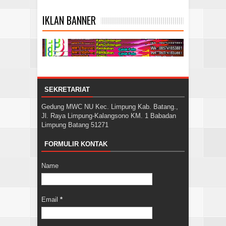
IKLAN BANNER
SEKRETARIAT
Gedung MWC NU Kec. Limpung Kab. Batang.,
Jl. Raya Limpung-Kalangsono KM. 1 Babadan
Limpung Batang 51271
FORMULIR KONTAK
Name
Email
*