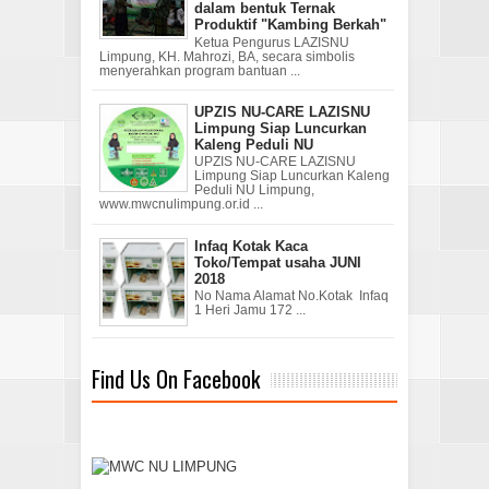
dalam bentuk Ternak
Produktif "Kambing Berkah"
Ketua Pengurus LAZISNU
Limpung, KH. Mahrozi, BA, secara simbolis
menyerahkan program bantuan ...
UPZIS NU-CARE LAZISNU
Limpung Siap Luncurkan
Kaleng Peduli NU
UPZIS NU-CARE LAZISNU
Limpung Siap Luncurkan Kaleng
Peduli NU Limpung,
www.mwcnulimpung.or.id ...
Infaq Kotak Kaca
Toko/Tempat usaha JUNI
2018
No Nama Alamat No.Kotak Infaq
1 Heri Jamu 172 ...
Find Us On Facebook