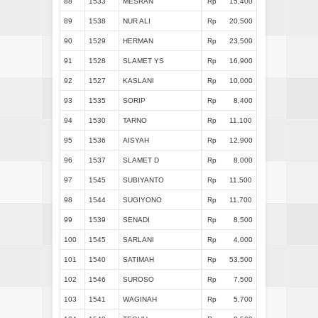
88
1533
MESRAN
Rp
15,400
89
1538
NUR ALI
Rp
20,500
90
1529
HERMAN
Rp
23,500
91
1528
SLAMET YS
Rp
16,900
92
1527
KASLANI
Rp
10,000
93
1535
SORIP
Rp
8,400
94
1530
TARNO
Rp
11,100
95
1536
AISYAH
Rp
12,900
96
1537
SLAMET D
Rp
8,000
97
1545
SUBIYANTO
Rp
11,500
98
1544
SUGIYONO
Rp
11,700
99
1539
SENADI
Rp
8,500
100
1545
SARLANI
Rp
4,000
101
1540
SATIMAH
Rp
53,500
102
1546
SUROSO
Rp
7,500
103
1541
WAGINAH
Rp
5,700