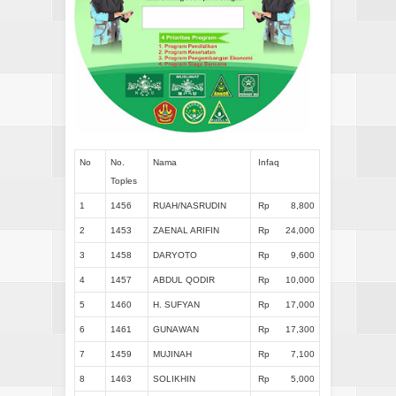
No
No.
Nama
Infaq
Toples
1
1456
RUAH/NASRUDIN
Rp
8,800
2
1453
ZAENAL ARIFIN
Rp
24,000
3
1458
DARYOTO
Rp
9,600
4
1457
ABDUL QODIR
Rp
10,000
5
1460
H. SUFYAN
Rp
17,000
6
1461
GUNAWAN
Rp
17,300
7
1459
MUJINAH
Rp
7,100
8
1463
SOLIKHIN
Rp
5,000