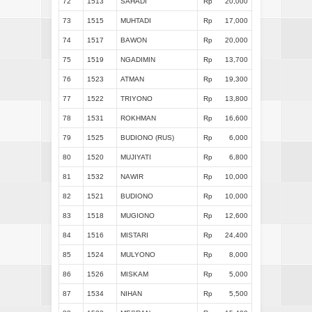
72
1513
SAHADI
Rp
20,000
73
1515
MUHTADI
Rp
17,000
74
1517
BAWON
Rp
20,000
75
1519
NGADIMIN
Rp
13,700
76
1523
ATMAN
Rp
19,300
77
1522
TRIYONO
Rp
13,800
78
1531
ROKHMAN
Rp
16,600
79
1525
BUDIONO (RUS)
Rp
6,000
80
1520
MUJIYATI
Rp
6,800
81
1532
NAWIR
Rp
10,000
82
1521
BUDIONO
Rp
10,000
83
1518
MUGIONO
Rp
12,600
84
1516
MISTARI
Rp
24,400
85
1524
MULYONO
Rp
8,000
86
1526
MISKAM
Rp
5,000
87
1534
NIHAN
Rp
5,500