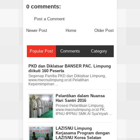
0 comments:
Post a Comment
Newer Post
Home
Older Post
Popular Post
Comments
Category
PKD dan Diklatsar BANSER PAC. Limpung
diikuti 160 Peserta
Segenap Panitia PKD dan Diklatsar Limpung,
www.mwcnulimpung.or.id Pelatihan
Kepemimpinan ...
Pelantikan dalam Nuansa
Hari Santri 2016
Prosesi Pelantikan Limpung,
www.mwcnulimpung.or.id PK.
IPNU-IPPNU SMK Al Sya'iriyah ...
LAZISNU Limpung
Kerjasama Program dengan
LAZISNU Korea Selatan