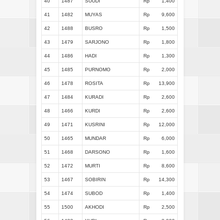
40
1487
SUUDI
Rp
1,400
41
1482
MUYAS
Rp
9,600
42
1488
BUSRO
Rp
1,500
43
1479
SARJONO
Rp
1,800
44
1486
HADI
Rp
1,300
45
1485
PURNOMO
Rp
2,000
46
1478
ROSITA
Rp
13,900
47
1484
KURADI
Rp
2,600
48
1466
KURDI
Rp
2,600
49
1471
KUSRINI
Rp
12,000
50
1465
MUNDAR
Rp
6,000
51
1468
DARSONO
Rp
1,600
52
1472
MURTI
Rp
8,600
53
1467
SOBIRIN
Rp
14,300
54
1474
SUBOD
Rp
1,400
55
1500
AKHODI
Rp
2,500