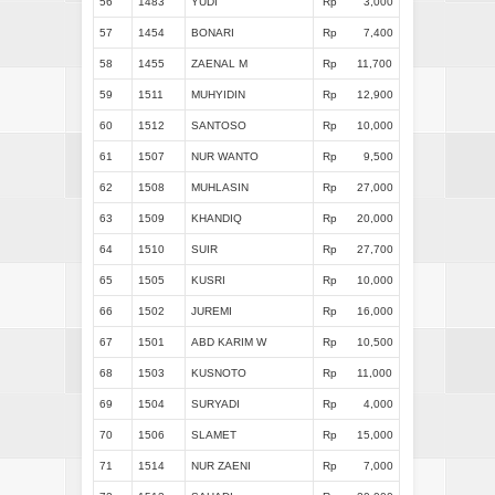
56
1483
YUDI
Rp
3,000
57
1454
BONARI
Rp
7,400
58
1455
ZAENAL M
Rp
11,700
59
1511
MUHYIDIN
Rp
12,900
60
1512
SANTOSO
Rp
10,000
61
1507
NUR WANTO
Rp
9,500
62
1508
MUHLASIN
Rp
27,000
63
1509
KHANDIQ
Rp
20,000
64
1510
SUIR
Rp
27,700
65
1505
KUSRI
Rp
10,000
66
1502
JUREMI
Rp
16,000
67
1501
ABD KARIM W
Rp
10,500
68
1503
KUSNOTO
Rp
11,000
69
1504
SURYADI
Rp
4,000
70
1506
SLAMET
Rp
15,000
71
1514
NUR ZAENI
Rp
7,000