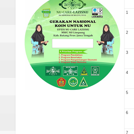
Laporan Koin Nu Rowosari Oktob
1
Laporan Koin Nu Pungangan Okto
Laporan Koin Nu Plumbon Oktobe
2
Laporan Koin Nu Ngaliyan Oktobe
3
Laporan Koin Nu Lobang Oktober
Laporan Koin Nu Limpung Oktobe
4
Laporan Koin Nu Kepuh Oktober 
5
Laporan Koin Nu Kalisalak Oktobe
Laporan Koin Nu Donorejo Oktobe
6
Laporan Koin Nu Dlisen Oktober 
7