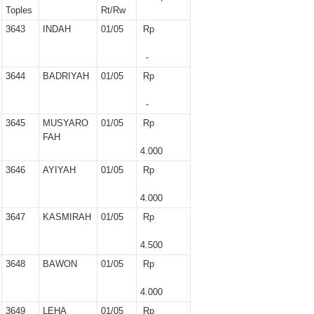
er II 2025
Toples
Rt/Rw
3643
INDAH
01/05
Rp
ber II 2025
-
r II 2025
3644
BADRIYAH
01/05
Rp
r II 2025
-
3645
MUSYARO
01/05
Rp
 II 2025
FAH
4.000
r II 2025
3646
AYIYAH
01/05
Rp
II 2025
4.000
3647
KASMIRAH
01/05
Rp
r II 2025
4.500
r II 2025
3648
BAWON
01/05
Rp
II 2025
4.000
3649
LEHA
01/05
Rp