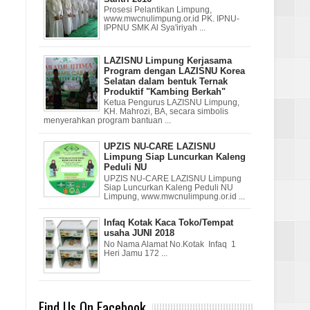
Prosesi Pelantikan Limpung,
www.mwcnulimpung.or.id PK. IPNU-
IPPNU SMK Al Sya'iriyah ...
LAZISNU Limpung Kerjasama
Program dengan LAZISNU Korea
Selatan dalam bentuk Ternak
Produktif "Kambing Berkah"
Ketua Pengurus LAZISNU Limpung,
KH. Mahrozi, BA, secara simbolis
menyerahkan program bantuan ...
UPZIS NU-CARE LAZISNU
Limpung Siap Luncurkan Kaleng
Peduli NU
UPZIS NU-CARE LAZISNU Limpung
Siap Luncurkan Kaleng Peduli NU
Limpung, www.mwcnulimpung.or.id ...
Infaq Kotak Kaca Toko/Tempat
usaha JUNI 2018
No Nama Alamat No.Kotak Infaq 1
Heri Jamu 172 ...
Find Us On Facebook