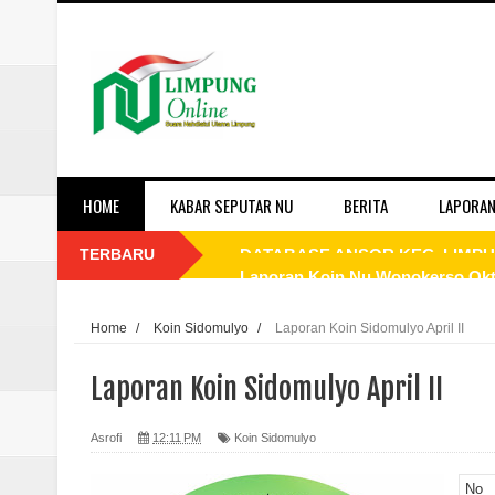
HOME
KABAR SEPUTAR NU
BERITA
LAPORAN
TERBARU
Laporan Koin Nu Wonokerso Okto
Laporan Koin Nu Tembok Oktober
Home
/
Koin Sidomulyo
/
Laporan Koin Sidomulyo April II
Laporan Koin Nu Sukorejo Oktobe
Laporan Koin Sidomulyo April II
Laporan Koin Nu Sidomulyo Okto
Asrofi
12:11 PM
Koin Sidomulyo
Laporan Koin Nu Sempu Oktober 
No