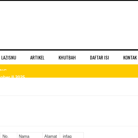
 LAZISNU
ARTIKEL
KHUTBAH
DAFTAR ISI
KONTAK
ber II 2025
 II 2025
r II 2025
ber II 2025
II 2025
No.
Nama
Alamat
infaq