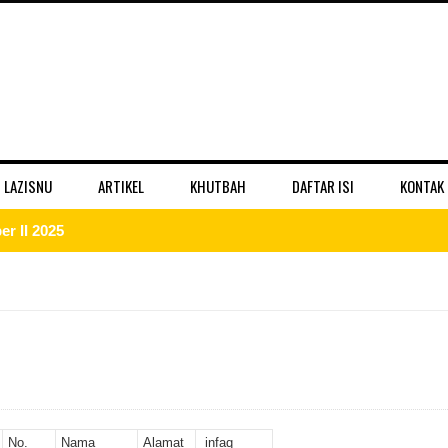
 LAZISNU
ARTIKEL
KHUTBAH
DAFTAR ISI
KONTAK
r II 2025
ber II 2025
II 2025
er II 2025
ber II 2025
No.
Nama
Alamat
infaq