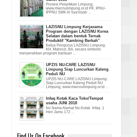
Prosesi Pelantikan Limpung,
www.mwcnulimpung.or.id PK. IPNU-
IPPNU SMK Al Sya'iriyah ...
LAZISNU Limpung Kerjasama
Program dengan LAZISNU Korea
Selatan dalam bentuk Ternak
Produktif "Kambing Berkah"
Ketua Pengurus LAZISNU Limpung,
KH. Mahrozi, BA, secara simbolis
menyerahkan program bantuan ...
UPZIS NU-CARE LAZISNU
Limpung Siap Luncurkan Kaleng
Peduli NU
UPZIS NU-CARE LAZISNU Limpung
Siap Luncurkan Kaleng Peduli NU
Limpung, www.mwcnulimpung.or.id ...
Infaq Kotak Kaca Toko/Tempat
usaha JUNI 2018
No Nama Alamat No.Kotak Infaq 1
Heri Jamu 172 ...
Find Us On Facebook