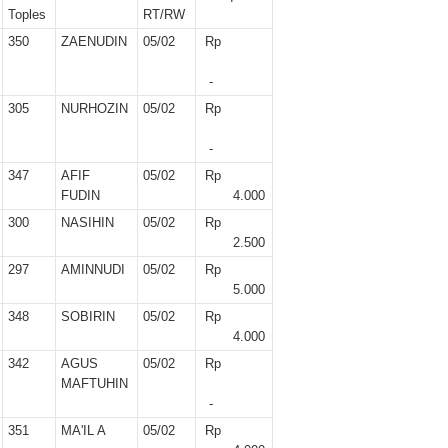
r II 2025
Toples
RT/RW
350
ZAENUDIN
05/02
Rp
r II 2025
-
 II 2025
305
NURHOZIN
05/02
Rp
r II 2025
-
347
AFIF
05/02
Rp
II 2025
FUDIN
4.000
300
NASIHIN
05/02
Rp
r II 2025
2.500
297
AMINNUDI
05/02
Rp
r II 2025
5.000
348
SOBIRIN
05/02
Rp
II 2025
4.000
342
AGUS
05/02
Rp
r II 2025
MAFTUHIN
-
ber II 2025
351
MA'IL A
05/02
Rp