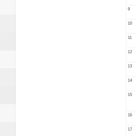
Laporan Koin Nu Wonokerso Okto
9
Laporan Koin Nu Tembok Oktober
10
DATABASE ANSOR KEC. LIMP
11
Laporan Koin Nu Wonokerso Okto
12
Laporan Koin Nu Tembok Oktober
13
14
15
16
17