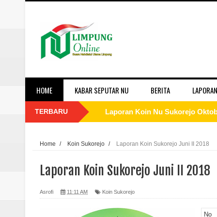
HOME
KABAR SEPUTAR NU
BERITA
LAPORAN
TERBARU
Laporan Koin Nu Sukorejo Oktobe
Laporan Koin Nu Sidomulyo Okto
Home
/
Koin Sukorejo
/
Laporan Koin Sukorejo Juni II 2018
Laporan Koin Nu Sempu Oktober 
Laporan Koin Sukorejo Juni II 2018
Laporan Koin Nu Rowosari Oktob
Asrofi
11:11 AM
Koin Sukorejo
Laporan Koin Nu Pungangan Okto
No