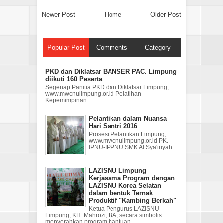
Newer Post
Home
Older Post
Popular Post
Comments
Category
PKD dan Diklatsar BANSER PAC. Limpung
diikuti 160 Peserta
Segenap Panitia PKD dan Diklatsar Limpung,
www.mwcnulimpung.or.id Pelatihan
Kepemimpinan ...
Pelantikan dalam Nuansa
Hari Santri 2016
Prosesi Pelantikan Limpung,
www.mwcnulimpung.or.id PK.
IPNU-IPPNU SMK Al Sya'iriyah ...
LAZISNU Limpung
Kerjasama Program dengan
LAZISNU Korea Selatan
dalam bentuk Ternak
Produktif "Kambing Berkah"
Ketua Pengurus LAZISNU
Limpung, KH. Mahrozi, BA, secara simbolis
menyerahkan program bantuan ...