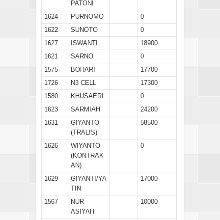
PATONI
1624
PURNOMO
0
1622
SUNOTO
0
1627
ISWANTI
18900
1621
SARNO
0
1575
BOHARI
17700
1726
N3 CELL
17300
1580
KHUSAERI
0
1623
SARMIAH
24200
1631
GIYANTO
58500
(TRALIS)
1626
WIYANTO
0
(KONTRAK
AN)
1629
GIYANTI/YA
17000
TIN
1567
NUR
10000
ASIYAH