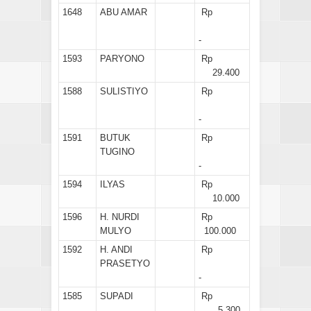
1648
ABU AMAR
Rp
-
1593
PARYONO
Rp
29.400
1588
SULISTIYO
Rp
-
1591
BUTUK
Rp
TUGINO
-
1594
ILYAS
Rp
10.000
1596
H. NURDI
Rp
MULYO
100.000
1592
H. ANDI
Rp
PRASETYO
-
1585
SUPADI
Rp
5.300