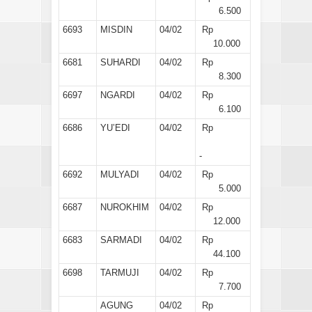
6.500
6693
MISDIN
04/02
Rp
10.000
6681
SUHARDI
04/02
Rp
8.300
6697
NGARDI
04/02
Rp
6.100
6686
YU’EDI
04/02
Rp
-
6692
MULYADI
04/02
Rp
5.000
6687
NUROKHIM
04/02
Rp
12.000
6683
SARMADI
04/02
Rp
44.100
6698
TARMUJI
04/02
Rp
7.700
AGUNG
04/02
Rp