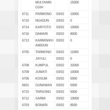
MULYANIN
15000
GSIH
6711
PARMONO
03/02
10000
6710
NGADUN
03/02
0
6714
KARYOTO
03/02
10000
6716
DAMARI
03/02
8000
6713
KARMIN/KH
03/02
0
AMIDUN
6705
TARMONO
03/02
11900
JAYULI
03/02
0
6708
KUMPUL
03/02
32000
6709
JUWATI
03/02
10000
6706
KOSUM
03/02
5000
6601
GUNAWAN
03/02
5000
6715
TARSONO
03/02
5000
6712
SARMI
03/02
10000
6703
BONARI
03/02
8500