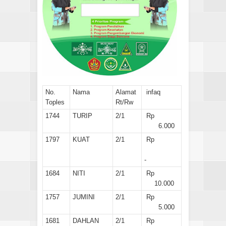
No.
Nama
Alamat
infaq
Toples
Rt/Rw
1744
TURIP
2/1
Rp
6.000
1797
KUAT
2/1
Rp
-
1684
NITI
2/1
Rp
10.000
1757
JUMINI
2/1
Rp
5.000
1681
DAHLAN
2/1
Rp