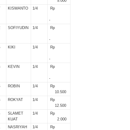
5.000
7
KISWANTO
1/4
Rp
-
2
SOFIYUDIN
1/4
Rp
-
6
KIKI
1/4
Rp
-
6
KEVIN
1/4
Rp
-
6
ROBIN
1/4
Rp
10.500
6
ROKYAT
1/4
Rp
12.500
4
SLAMET
1/4
Rp
KUAT
2.000
1
NASRIYAH
1/4
Rp