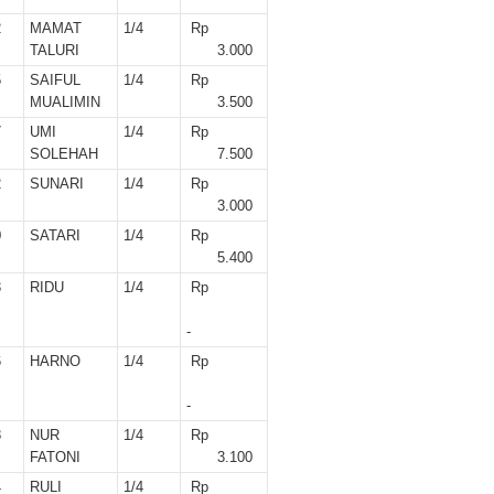
2
MAMAT
1/4
Rp
TALURI
3.000
5
SAIFUL
1/4
Rp
MUALIMIN
3.500
7
UMI
1/4
Rp
SOLEHAH
7.500
2
SUNARI
1/4
Rp
3.000
0
SATARI
1/4
Rp
5.400
3
RIDU
1/4
Rp
-
6
HARNO
1/4
Rp
-
8
NUR
1/4
Rp
FATONI
3.100
4
RULI
1/4
Rp