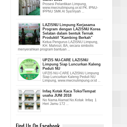
Prosesi Pelantikan Limpung,
www.mwcnulimpung.or.id PK. IPNU-
IPPNU SMK Al Sya'iriyah ...
LAZISNU Limpung Kerjasama
Program dengan LAZISNU Korea
Selatan dalam bentuk Ternak
Produktif "Kambing Berkah"
Ketua Pengurus LAZISNU Limpung,
KH. Mahrozi, BA, secara simbolis
menyerahkan program bantuan ...
UPZIS NU-CARE LAZISNU
Limpung Siap Luncurkan Kaleng
Peduli NU
UPZIS NU-CARE LAZISNU Limpung
Siap Luncurkan Kaleng Peduli NU
Limpung, www.mwcnulimpung.or.id ...
Infaq Kotak Kaca Toko/Tempat
usaha JUNI 2018
No Nama Alamat No.Kotak Infaq 1
Heri Jamu 172 ...
Find Us On Facebook