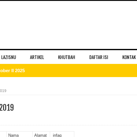
 LAZISNU
ARTIKEL
KHUTBAH
DAFTAR ISI
KONTAK
ber II 2025
 II 2025
2019
r II 2025
 2019
ber II 2025
II 2025
Nama
Alamat
infaq