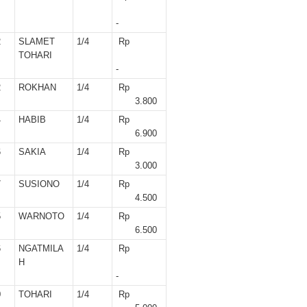
-
2
SLAMET
1/4
Rp
TOHARI
-
2
ROKHAN
1/4
Rp
3.800
4
HABIB
1/4
Rp
6.900
6
SAKIA
1/4
Rp
3.000
7
SUSIONO
1/4
Rp
4.500
5
WARNOTO
1/4
Rp
6.500
6
NGATMILA
1/4
Rp
H
-
0
TOHARI
1/4
Rp