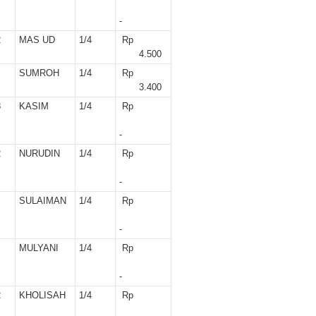
-
2
MAS UD
1/4
Rp
4.500
SUMROH
1/4
Rp
3.400
8
KASIM
1/4
Rp
-
2
NURUDIN
1/4
Rp
-
SULAIMAN
1/4
Rp
-
MULYANI
1/4
Rp
-
2
KHOLISAH
1/4
Rp