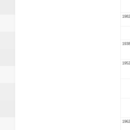
198
193
195
196