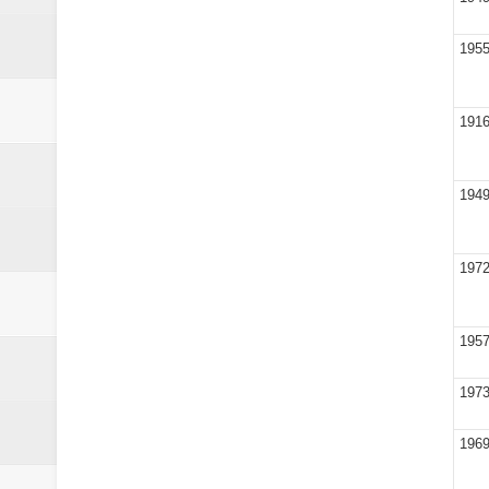
195
191
194
197
195
197
196