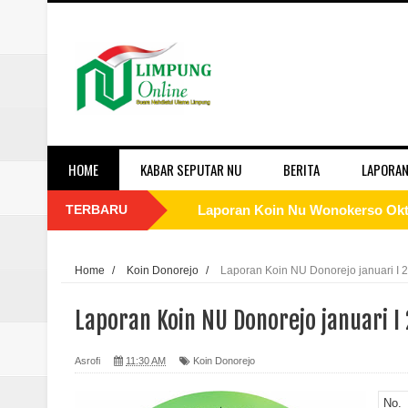
HOME
KABAR SEPUTAR NU
BERITA
LAPORAN
TERBARU
Laporan Koin Nu Wonokerso Okto
Laporan Koin Nu Tembok Oktober
Home
/
Koin Donorejo
/
Laporan Koin NU Donorejo januari I 
Laporan Koin Nu Sukorejo Oktobe
Laporan Koin NU Donorejo januari I
Laporan Koin Nu Sidomulyo Okto
Asrofi
11:30 AM
Koin Donorejo
Laporan Koin Nu Sempu Oktober 
No.