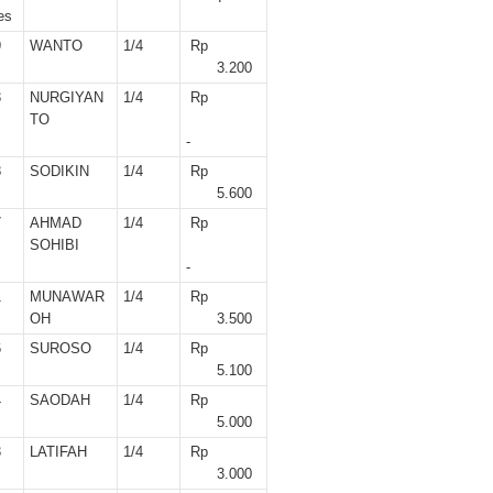
er II 2025
es
9
WANTO
1/4
Rp
ber II 2025
3.200
3
NURGIYAN
1/4
Rp
r II 2025
TO
-
r II 2025
8
SODIKIN
1/4
Rp
5.600
 II 2025
7
AHMAD
1/4
Rp
SOHIBI
r II 2025
-
1
MUNAWAR
1/4
Rp
II 2025
OH
3.500
6
SUROSO
1/4
Rp
r II 2025
5.100
4
SAODAH
1/4
Rp
r II 2025
5.000
3
LATIFAH
1/4
Rp
II 2025
3.000