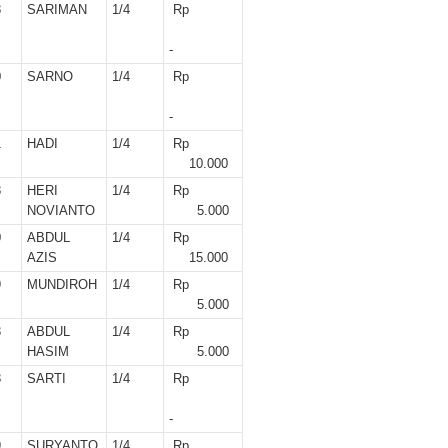
r II 2025
8
SARIMAN
1/4
Rp
-
ber II 2025
0
SARNO
1/4
Rp
ber I 2025
-
 I 2025
1
HADI
1/4
Rp
10.000
UNG
8
HERI
1/4
Rp
NOVIANTO
5.000
0
ABDUL
1/4
Rp
AZIS
15.000
9
MUNDIROH
1/4
Rp
5.000
3
ABDUL
1/4
Rp
HASIM
5.000
8
SARTI
1/4
Rp
-
9
SURYANTO
1/4
Rp