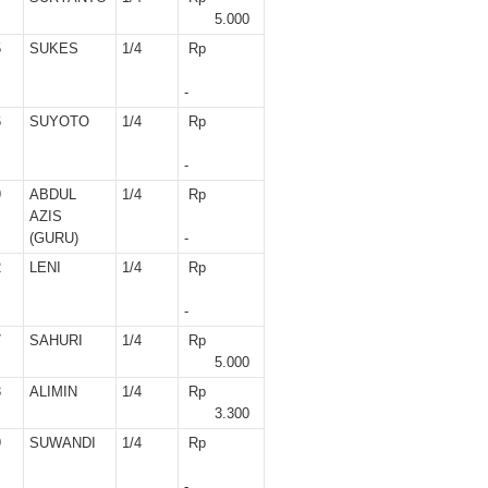
5.000
5
SUKES
1/4
Rp
-
6
SUYOTO
1/4
Rp
-
9
ABDUL
1/4
Rp
AZIS
(GURU)
-
2
LENI
1/4
Rp
-
7
SAHURI
1/4
Rp
5.000
3
ALIMIN
1/4
Rp
3.300
9
SUWANDI
1/4
Rp
-