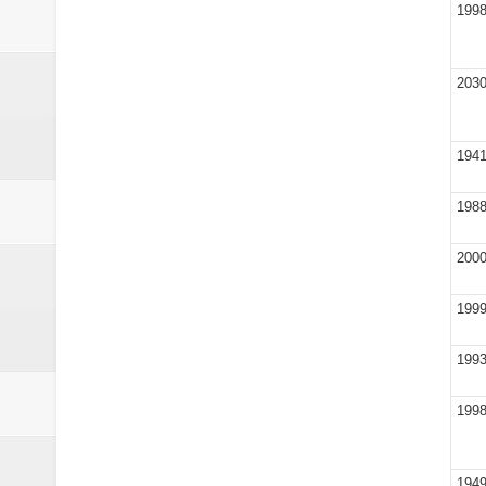
Laporan Koin Nu Babadan Oktobe
199
Laporan Koin Nu Amongrogo Okto
203
Laporan Koin Nu Wonokerso Okto
Laporan Koin Nu Tembok Oktober
194
DATABASE ANSOR KEC. LIMP
198
200
199
199
199
194