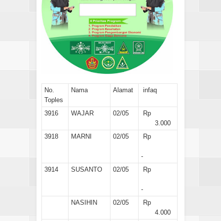
No.
Nama
Alamat
infaq
Toples
3916
WAJAR
02/05
Rp
3.000
3918
MARNI
02/05
Rp
-
3914
SUSANTO
02/05
Rp
-
NASIHIN
02/05
Rp
4.000