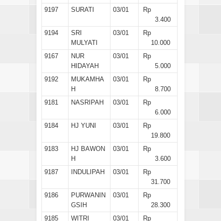
9197
SURATI
03/01
Rp
3.400
9194
SRI
03/01
Rp
MULYATI
10.000
9167
NUR
03/01
Rp
HIDAYAH
5.000
9192
MUKAMHA
03/01
Rp
H
8.700
9181
NASRIPAH
03/01
Rp
6.000
9184
HJ YUNI
03/01
Rp
19.800
9183
HJ BAWON
03/01
Rp
H
3.600
9187
INDULIPAH
03/01
Rp
31.700
9186
PURWANIN
03/01
Rp
GSIH
28.300
9185
WITRI
03/01
Rp