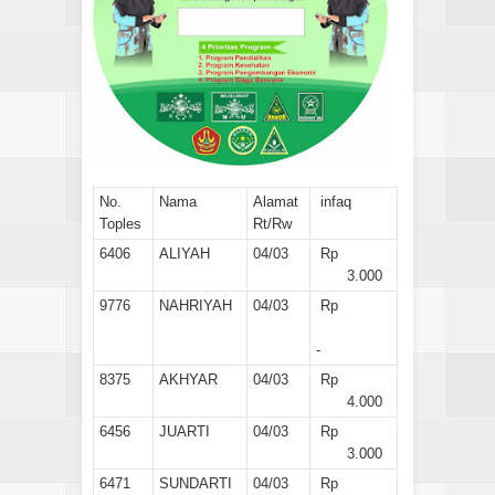
No.
Nama
Alamat
infaq
Toples
Rt/Rw
6406
ALIYAH
04/03
Rp
3.000
9776
NAHRIYAH
04/03
Rp
-
8375
AKHYAR
04/03
Rp
4.000
6456
JUARTI
04/03
Rp
3.000
6471
SUNDARTI
04/03
Rp