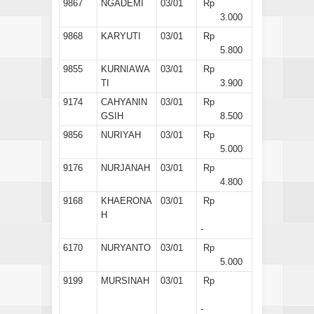
9867
NGADEMI
03/01
Rp
3.000
9868
KARYUTI
03/01
Rp
5.800
9855
KURNIAWA
03/01
Rp
TI
3.900
9174
CAHYANIN
03/01
Rp
GSIH
8.500
9856
NURIYAH
03/01
Rp
5.000
9176
NURJANAH
03/01
Rp
4.800
9168
KHAERONA
03/01
Rp
H
-
6170
NURYANTO
03/01
Rp
5.000
9199
MURSINAH
03/01
Rp
-