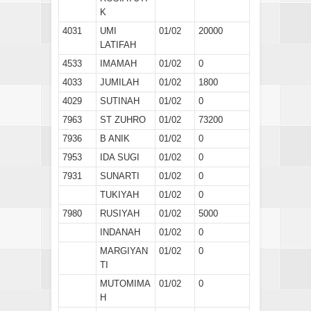
K
4031
UMI
01/02
20000
LATIFAH
4533
IMAMAH
01/02
0
4033
JUMILAH
01/02
1800
4029
SUTINAH
01/02
0
7963
ST ZUHRO
01/02
73200
7936
B ANIK
01/02
0
7953
IDA SUGI
01/02
0
7931
SUNARTI
01/02
0
TUKIYAH
01/02
0
7980
RUSIYAH
01/02
5000
INDANAH
01/02
0
MARGIYAN
01/02
0
TI
MUTOMIMA
01/02
0
H