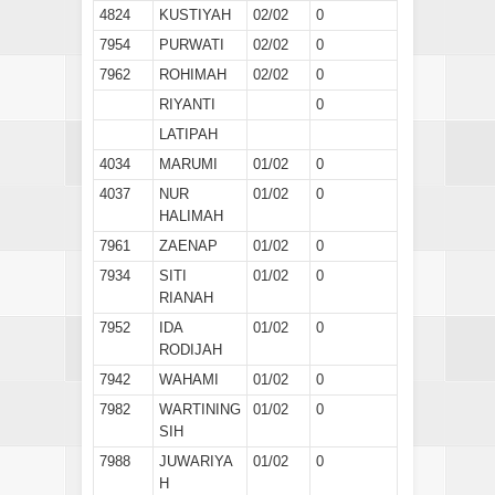
4824
KUSTIYAH
02/02
0
7954
PURWATI
02/02
0
7962
ROHIMAH
02/02
0
RIYANTI
0
LATIPAH
4034
MARUMI
01/02
0
4037
NUR
01/02
0
HALIMAH
7961
ZAENAP
01/02
0
7934
SITI
01/02
0
RIANAH
7952
IDA
01/02
0
RODIJAH
7942
WAHAMI
01/02
0
7982
WARTINING
01/02
0
SIH
7988
JUWARIYA
01/02
0
H