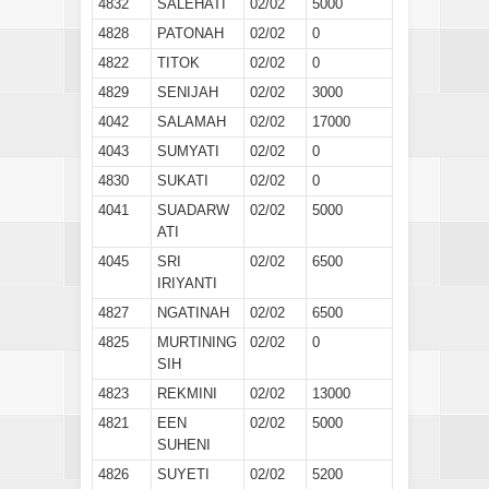
4832
SALEHATI
02/02
5000
4828
PATONAH
02/02
0
4822
TITOK
02/02
0
4829
SENIJAH
02/02
3000
4042
SALAMAH
02/02
17000
4043
SUMYATI
02/02
0
4830
SUKATI
02/02
0
4041
SUADARW
02/02
5000
ATI
4045
SRI
02/02
6500
IRIYANTI
4827
NGATINAH
02/02
6500
4825
MURTINING
02/02
0
SIH
4823
REKMINI
02/02
13000
4821
EEN
02/02
5000
SUHENI
4826
SUYETI
02/02
5200