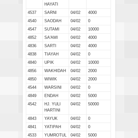
HAYATI
4537
SARNI
04/02
4000
4540
SAODAH
04/02
0
4547
SUTAMI
04/02
10000
4852
SA'AMI
04/02
4000
4836
SARTI
04/02
4000
4838
TIAYAH
04/02
0
4840
UPIK
04/02
10000
4856
WAKHIDAH
04/02
2000
4850
WIWIK
04/02
2000
4544
WARSINI
04/02
0
4849
ENDAH
04/02
5000
4542
HJ. YULI
04/02
50000
HARTINI
4843
YAYUK
04/02
0
4841
YATIPAH
04/02
0
4533
YUMROTUL
04/02
5000