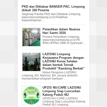
PKD dan Diklatsar BANSER PAC. Limpung
diikuti 160 Peserta
Segenap Panitia PKD dan Diklatsar Limpung,
www.mwcnulimpung.or.id Pelatihan
Kepemimpinan ...
Pelantikan dalam Nuansa
Hari Santri 2016
Prosesi Pelantikan Limpung,
www.mwcnulimpung.or.id PK.
IPNU-IPPNU SMK Al Sya'iriyah ...
LAZISNU Limpung
Kerjasama Program dengan
LAZISNU Korea Selatan
dalam bentuk Ternak
Produktif "Kambing Berkah"
Ketua Pengurus LAZISNU
Limpung, KH. Mahrozi, BA, secara simbolis
menyerahkan program bantuan ...
UPZIS NU-CARE LAZISNU
Limpung Siap Luncurkan
Kaleng Peduli NU
UPZIS NU-CARE LAZISNU
Limpung Siap Luncurkan Kaleng
Peduli NU Limpung,