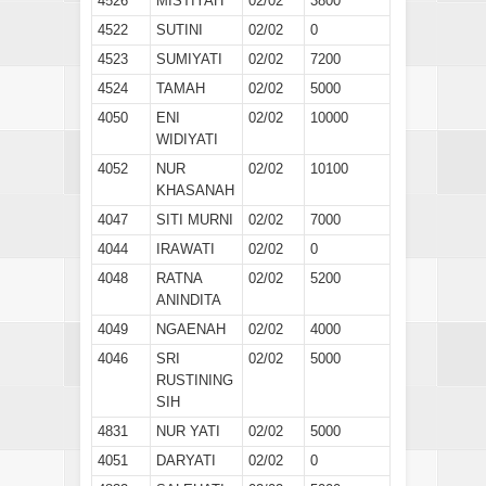
4526
MISTIYAH
02/02
3800
4522
SUTINI
02/02
0
4523
SUMIYATI
02/02
7200
4524
TAMAH
02/02
5000
4050
ENI
02/02
10000
WIDIYATI
4052
NUR
02/02
10100
KHASANAH
4047
SITI MURNI
02/02
7000
4044
IRAWATI
02/02
0
4048
RATNA
02/02
5200
ANINDITA
4049
NGAENAH
02/02
4000
4046
SRI
02/02
5000
RUSTINING
SIH
4831
NUR YATI
02/02
5000
4051
DARYATI
02/02
0