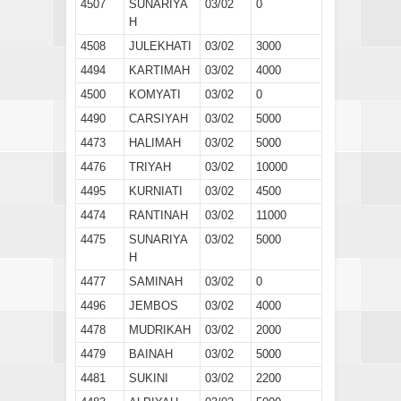
4507
SUNARIYA
03/02
0
H
4508
JULEKHATI
03/02
3000
4494
KARTIMAH
03/02
4000
4500
KOMYATI
03/02
0
4490
CARSIYAH
03/02
5000
4473
HALIMAH
03/02
5000
4476
TRIYAH
03/02
10000
4495
KURNIATI
03/02
4500
4474
RANTINAH
03/02
11000
4475
SUNARIYA
03/02
5000
H
4477
SAMINAH
03/02
0
4496
JEMBOS
03/02
4000
4478
MUDRIKAH
03/02
2000
4479
BAINAH
03/02
5000
4481
SUKINI
03/02
2200