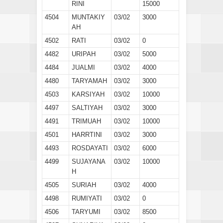
RINI
15000
4504
MUNTAKIY
03/02
3000
AH
4502
RATI
03/02
0
4482
URIPAH
03/02
5000
4484
JUALMI
03/02
4000
4480
TARYAMAH
03/02
3000
4503
KARSIYAH
03/02
10000
4497
SALTIYAH
03/02
3000
4491
TRIMUAH
03/02
10000
4501
HARRTINI
03/02
3000
4493
ROSDAYATI
03/02
6000
4499
SUJAYANA
03/02
10000
H
4505
SURIAH
03/02
4000
4498
RUMIYATI
03/02
0
4506
TARYUMI
03/02
8500