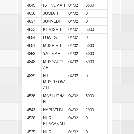
4845
ISTIKOMAH
04/02
3800
4036
JUMIATI
04/02
0
4837
JUNAEDI
04/02
0
4833
KEMISAH
04/02
5000
4854
LUWES
04/02
0
4851
MUSRIAH
04/02
5000
4853
YATIMAH
04/02
5000
4848
MUSYAROF
04/02
5000
AH
4839
HJ.
04/02
0
MUSTIKOW
ATI
4536
MASLUCHA
04/02
5000
H
4543
NAPIATUN
04/02
2000
4538
NUR
04/02
0
KHASANAH
4535
NUR
04/02
0