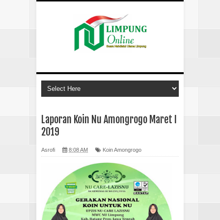
Laporan Koin Nu Amongrogo Maret I
2019
Asrofi
8:08 AM
Koin Amongrogo