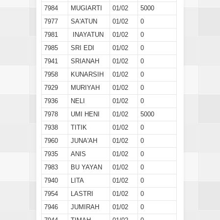
7984
MUGIARTI
01/02
5000
7977
SA'ATUN
01/02
0
7981
INAYATUN
01/02
0
7985
SRI EDI
01/02
0
7941
SRIANAH
01/02
0
7958
KUNARSIH
01/02
0
7929
MURIYAH
01/02
0
7936
NELI
01/02
0
7978
UMI HENI
01/02
5000
7938
TITIK
01/02
0
7960
JUNA'AH
01/02
0
7935
ANIS
01/02
0
7983
BU YAYAN
01/02
0
7940
LITA
01/02
0
7954
LASTRI
01/02
0
7946
JUMIRAH
01/02
0