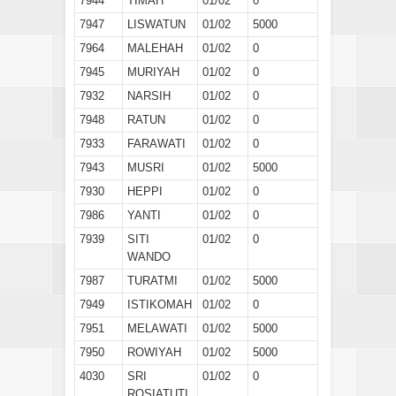
7944
TIMAH
01/02
0
7947
LISWATUN
01/02
5000
7964
MALEHAH
01/02
0
7945
MURIYAH
01/02
0
7932
NARSIH
01/02
0
7948
RATUN
01/02
0
7933
FARAWATI
01/02
0
7943
MUSRI
01/02
5000
7930
HEPPI
01/02
0
7986
YANTI
01/02
0
7939
SITI
01/02
0
WANDO
7987
TURATMI
01/02
5000
7949
ISTIKOMAH
01/02
0
7951
MELAWATI
01/02
5000
7950
ROWIYAH
01/02
5000
4030
SRI
01/02
0
ROSIATUTI