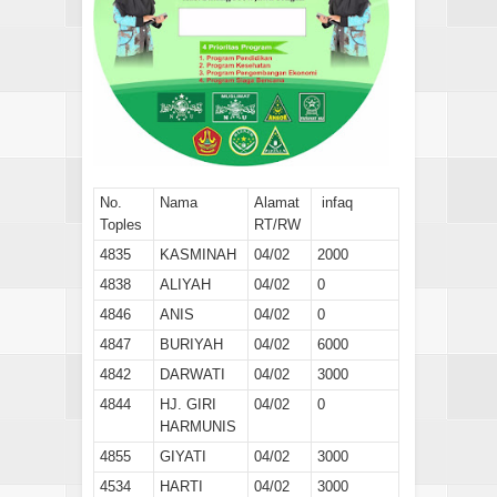
No.
Nama
Alamat
infaq
Toples
RT/RW
4835
KASMINAH
04/02
2000
4838
ALIYAH
04/02
0
4846
ANIS
04/02
0
4847
BURIYAH
04/02
6000
4842
DARWATI
04/02
3000
4844
HJ. GIRI
04/02
0
HARMUNIS
4855
GIYATI
04/02
3000
4534
HARTI
04/02
3000