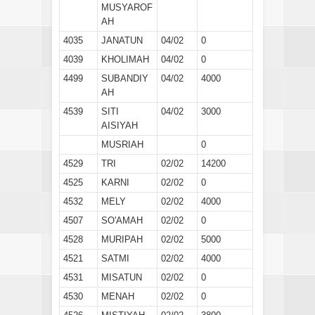
MUSYAROF
AH
4035
JANATUN
04/02
0
4039
KHOLIMAH
04/02
0
4499
SUBANDIY
04/02
4000
AH
4539
SITI
04/02
3000
AISIYAH
MUSRIAH
0
4529
TRI
02/02
14200
4525
KARNI
02/02
0
4532
MELY
02/02
4000
4507
SO'AMAH
02/02
0
4528
MURIPAH
02/02
5000
4521
SATMI
02/02
4000
4531
MISATUN
02/02
0
4530
MENAH
02/02
0