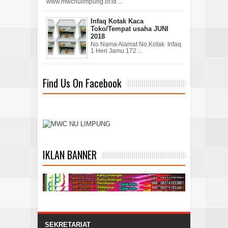
www.mwcnulimpung.or.id ...
Infaq Kotak Kaca
Toko/Tempat usaha JUNI
2018
No Nama Alamat No.Kotak Infaq
1 Heri Jamu 172 ...
Find Us On Facebook
IKLAN BANNER
SEKRETARIAT