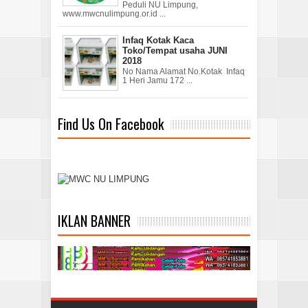
Peduli NU Limpung,
www.mwcnulimpung.or.id ...
Infaq Kotak Kaca
Toko/Tempat usaha JUNI
2018
No Nama Alamat No.Kotak Infaq
1 Heri Jamu 172 ...
Find Us On Facebook
IKLAN BANNER