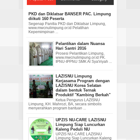
PKD dan Diklatsar BANSER PAC. Limpung
diikuti 160 Peserta
Segenap Panitia PKD dan Diklatsar Limpung,
www.mwcnulimpung.or.id Pelatihan
Kepemimpinan ...
Pelantikan dalam Nuansa
Hari Santri 2016
Prosesi Pelantikan Limpung,
www.mwcnulimpung.or.id PK.
IPNU-IPPNU SMK Al Sya'iriyah ...
LAZISNU Limpung
Kerjasama Program dengan
LAZISNU Korea Selatan
dalam bentuk Ternak
Produktif "Kambing Berkah"
Ketua Pengurus LAZISNU
Limpung, KH. Mahrozi, BA, secara simbolis
menyerahkan program bantuan ...
UPZIS NU-CARE LAZISNU
Limpung Siap Luncurkan
Kaleng Peduli NU
UPZIS NU-CARE LAZISNU
Limpung Siap Luncurkan Kaleng