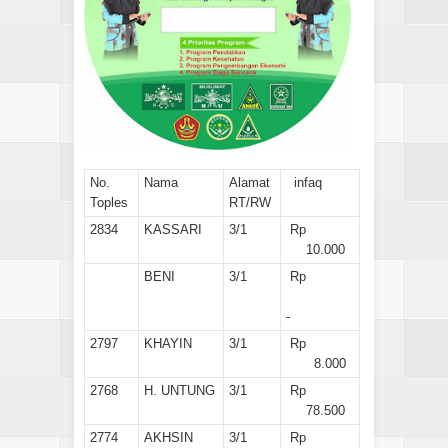
No.
Nama
Alamat
infaq
Toples
RT/RW
2834
KASSARI
3/1
Rp
10.000
BENI
3/1
Rp
-
2797
KHAYIN
3/1
Rp
8.000
2768
H. UNTUNG
3/1
Rp
78.500
2774
AKHSIN
3/1
Rp