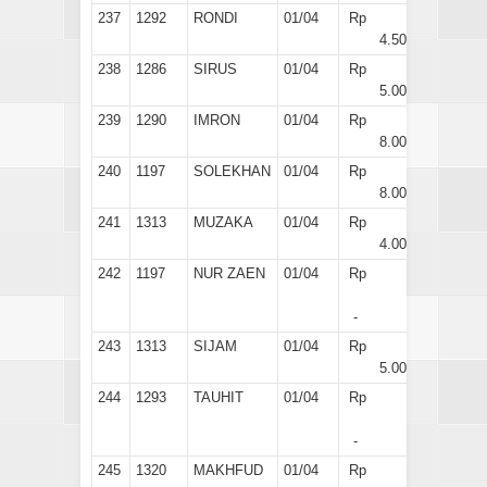
237
1292
RONDI
01/04
Rp
4.500
238
1286
SIRUS
01/04
Rp
5.000
239
1290
IMRON
01/04
Rp
8.000
240
1197
SOLEKHAN
01/04
Rp
8.000
241
1313
MUZAKA
01/04
Rp
4.000
242
1197
NUR ZAEN
01/04
Rp
-
243
1313
SIJAM
01/04
Rp
5.000
244
1293
TAUHIT
01/04
Rp
-
245
1320
MAKHFUD
01/04
Rp