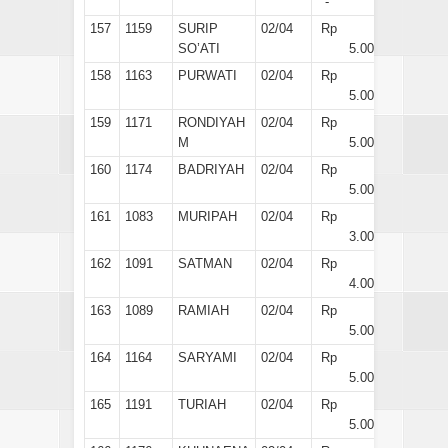
-
157
1159
SURIP
02/04
Rp
SO’ATI
5.000
158
1163
PURWATI
02/04
Rp
5.000
159
1171
RONDIYAH
02/04
Rp
M
5.000
160
1174
BADRIYAH
02/04
Rp
5.000
161
1083
MURIPAH
02/04
Rp
3.000
162
1091
SATMAN
02/04
Rp
4.000
163
1089
RAMIAH
02/04
Rp
5.000
164
1164
SARYAMI
02/04
Rp
5.000
165
1191
TURIAH
02/04
Rp
5.000