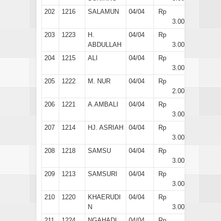
202
1216
SALAMUN
04/04
Rp
3.000
203
1223
H.
04/04
Rp
ABDULLAH
3.000
204
1215
ALI
04/04
Rp
3.000
205
1222
M. NUR
04/04
Rp
2.000
206
1221
A.AMBALI
04/04
Rp
3.000
207
1214
HJ. ASRIAH
04/04
Rp
3.000
208
1218
SAMSU
04/04
Rp
3.000
209
1213
SAMSURI
04/04
Rp
3.000
210
1220
KHAERUDI
04/04
Rp
N
3.000
211
1224
NGAHADI
04/04
Rp