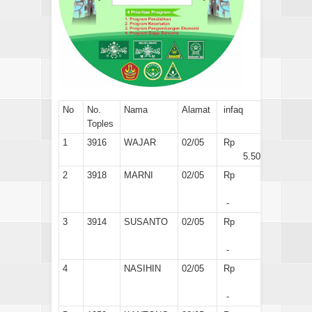
No
No.
Nama
Alamat
infaq
Toples
1
3916
WAJAR
02/05
Rp
5.500
2
3918
MARNI
02/05
Rp
-
3
3914
SUSANTO
02/05
Rp
-
4
NASIHIN
02/05
Rp
-