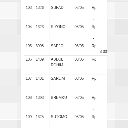
103
1326
SUPADI
03/05
Rp
-
104
1323
RIYONO
03/05
Rp
-
105
3908
SARJO
03/05
Rp
8.000
106
1439
ABDUL
03/05
Rp
ROHIM
-
107
1401
SARLIM
03/05
Rp
-
108
1393
BREMKUT
03/05
Rp
-
109
1325
SUTOMO
03/05
Rp