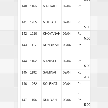
140
1166
MAERAH
02/04
Rp
-
141
1205
MUTI’AH
02/04
Rp
5.000
142
1210
KHOYANAH
02/04
Rp
5.000
143
1117
RONDIYAH
02/04
Rp
-
144
1162
MANISEH
02/04
Rp
5.000
145
1192
SAMINAH
02/04
Rp
4.000
146
1082
SOLEHATI
02/04
Rp
-
147
1154
RUKIYAH
02/04
Rp
5.000