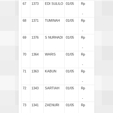
67
1373
EDI SULILO
01/05
Rp
-
68
1371
TUMINAH
01/05
Rp
-
69
1376
S NURHADI
01/05
Rp
-
70
1364
WARIS
01/05
Rp
-
71
1363
KABUN
01/05
Rp
-
72
1343
SARTIAH
01/05
Rp
-
73
1341
ZAENURI
01/05
Rp