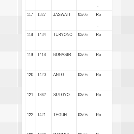
-
117
1327
JASWATI
03/05
Rp
-
118
1434
TURYONO
03/05
Rp
-
119
1418
BONASIR
03/05
Rp
-
120
1420
ANTO
03/05
Rp
-
121
1362
SUTOYO
03/05
Rp
-
122
1421
TEGUH
03/05
Rp
-