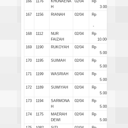
166
1176
KHUNAENA
02/04
Rp
H
3.000
167
1156
RIANAH
02/04
Rp
-
168
1112
NUR
02/04
Rp
FAIZAH
10.000
169
1190
RUKOYAH
02/04
Rp
5.000
170
1195
SUIMAH
02/04
Rp
5.000
171
1199
WASRIAH
02/04
Rp
5.000
172
1189
SUWIYAH
02/04
Rp
5.000
173
1194
SARMONA
02/04
Rp
H
5.000
174
1175
MAERAH
02/04
Rp
DEWI
5.000
175
1082
SITI
02/04
Rp