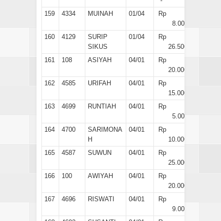
-
159
4334
MUINAH
01/04
Rp
8.000
160
4129
SURIP
01/04
Rp
SIKUS
26.500
161
108
ASIYAH
04/01
Rp
20.000
162
4585
URIFAH
04/01
Rp
15.000
163
4699
RUNTIAH
04/01
Rp
5.000
164
4700
SARIMONA
04/01
Rp
H
10.000
165
4587
SUWUN
04/01
Rp
25.000
166
100
AWIYAH
04/01
Rp
20.000
167
4696
RISWATI
04/01
Rp
9.000