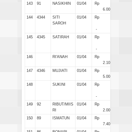
143
91
NASIKHIN
01/04
Rp
6.000
144
4344
SITI
01/04
Rp
SAROH
-
145
4345
SATIRAH
01/04
Rp
-
146
RI'ANAH
01/04
Rp
2.100
147
4346
MUJIATI
01/04
Rp
5.000
148
SUKINI
01/04
Rp
-
149
92
RIBUT/MIIS
01/04
Rp
RI
2.000
150
89
ISMATUN
01/04
Rp
7.400
151
86
BONARI
01/04
Rp