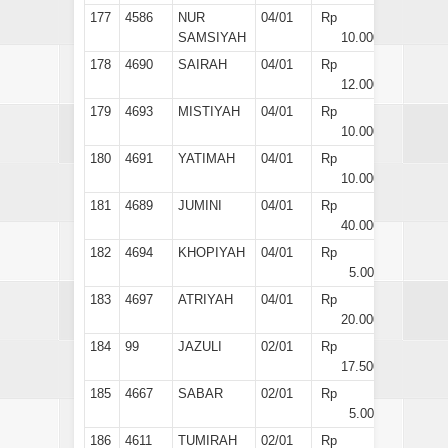
177
4586
NUR
04/01
Rp
SAMSIYAH
10.000
178
4690
SAIRAH
04/01
Rp
12.000
179
4693
MISTIYAH
04/01
Rp
10.000
180
4691
YATIMAH
04/01
Rp
10.000
181
4689
JUMINI
04/01
Rp
40.000
182
4694
KHOPIYAH
04/01
Rp
5.000
183
4697
ATRIYAH
04/01
Rp
20.000
184
99
JAZULI
02/01
Rp
17.500
185
4667
SABAR
02/01
Rp
5.000
186
4611
TUMIRAH
02/01
Rp