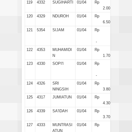
119
4332
SUGIHARTI
01/04
Rp
2.000
120
4329
NDUROH
01/04
Rp
6.500
121
5354
SIJAM
01/04
Rp
-
122
4353
MUHAMIDI
01/04
Rp
N
1.700
123
4330
SOPI'I
01/04
Rp
-
124
4326
SRI
01/04
Rp
NINGSIH
3.800
125
4317
JUMIATUN
01/04
Rp
4.300
126
4339
SA'IDAH
01/04
Rp
3.700
127
4333
MUNTRASI
01/04
Rp
ATUN