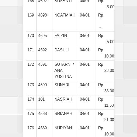
168
4692
SUSANTI
04/01
Rp
5.000
169
4698
NGATMIAH
04/01
Rp
-
170
4695
FAIZIN
04/01
Rp
5.000
171
4592
DASULI
04/01
Rp
10.000
172
4591
SUTARNI /
04/01
Rp
ANA
23.000
YUSTINA
173
4590
SUNARI
04/01
Rp
38.000
174
101
NASRIAH
04/01
Rp
11.500
175
4588
SRIANAH
04/01
Rp
21.000
176
4589
NURIYAH
04/01
Rp
10.000