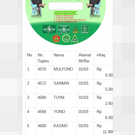
No
No.
Nama
Alamat
infaq
Toples
Rt/Rw
1
4570
MULYONO
01/03
Rp
5.000
2
4572
SARMIN
01/03
Rp
5.000
3
4580
TU'INI
01/03
Rp
2.600
4
4569
YONO
01/03
Rp
6.000
5
4600
KASNO
01/03
Rp
11.900