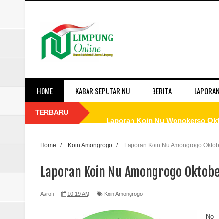
HOME
KABAR SEPUTAR NU
BERITA
LAPORAN
TERBARU
Laporan Koin Nu Wonokerso Okto
Laporan Koin Nu Tembok Oktober
Home
/
Koin Amongrogo
/
Laporan Koin Nu Amongrogo Oktobe
Laporan Koin Nu Sukorejo Oktobe
Laporan Koin Nu Amongrogo Oktobe
Laporan Koin Nu Sidomulyo Okto
Asrofi
10:19 AM
Koin Amongrogo
Laporan Koin Nu Sempu Oktober 
No