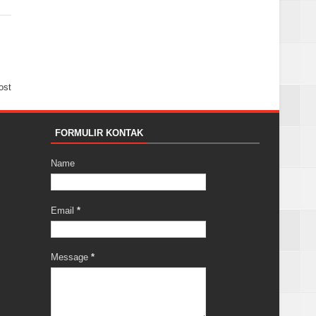
ost
FORMULIR KONTAK
Name
Email
*
Message
*