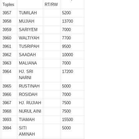
er II 2025
Toples
RT/RW
3957
TUMILAH
5200
ber II 2025
3958
MUJIAH
13700
3959
SARIYEM
7000
r II 2025
3960
WALTIYAH
7700
r II 2025
3961
TUSRIPAH
9500
3962
SAADAH
10000
 II 2025
3963
MALIANA
7000
3964
HJ. SRI
17200
r II 2025
NARNI
II 2025
3965
RUSTINAH
5000
3966
ROSIDAH
7000
r II 2025
3967
HJ. RUJIAH
7500
3968
NURUL AINI
7500
r II 2025
3993
TIAMAH
15500
II 2025
3994
SITI
5000
AMINAH