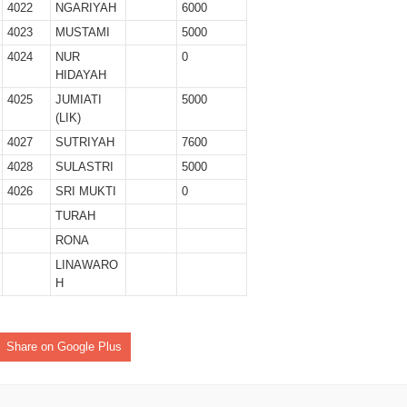
4022
NGARIYAH
6000
4023
MUSTAMI
5000
4024
NUR
0
HIDAYAH
4025
JUMIATI
5000
(LIK)
4027
SUTRIYAH
7600
4028
SULASTRI
5000
4026
SRI MUKTI
0
TURAH
RONA
LINAWARO
H
Share on Google Plus