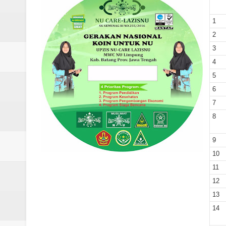
Laporan Koin Nu Rowosari Oktob
1
Laporan Koin Nu Pungangan Okto
2
3
Laporan Koin Nu Plumbon Oktobe
4
Laporan Koin Nu Ngaliyan Oktobe
5
6
Laporan Koin Nu Lobang Oktober
7
8
Laporan Koin Nu Limpung Oktobe
Laporan Koin Nu Kepuh Oktober 
9
10
Laporan Koin Nu Kalisalak Oktobe
11
12
Laporan Koin Nu Donorejo Oktobe
13
Laporan Koin Nu Dlisen Oktober 
14