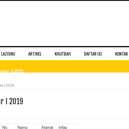
 LAZISNU
ARTIKEL
KHUTBAH
DAFTAR ISI
KONTAK
ber II 2025
 II 2025
r I 2019
r II 2025
r I 2019
ber II 2025
II 2025
No.
Nama
Alamat
infaq