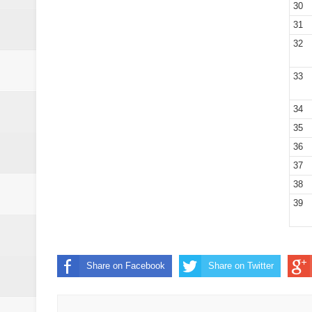
30
31
32
33
34
35
36
37
38
39
Share on Facebook
Share on Twitter