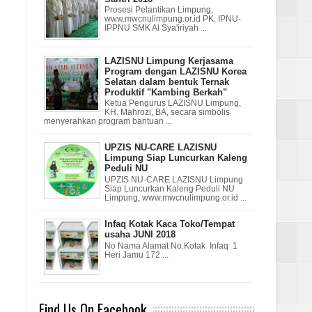
Prosesi Pelantikan Limpung,
www.mwcnulimpung.or.id PK. IPNU-
IPPNU SMK Al Sya'iriyah ...
LAZISNU Limpung Kerjasama
Program dengan LAZISNU Korea
Selatan dalam bentuk Ternak
Produktif "Kambing Berkah"
Ketua Pengurus LAZISNU Limpung,
KH. Mahrozi, BA, secara simbolis
menyerahkan program bantuan ...
UPZIS NU-CARE LAZISNU
Limpung Siap Luncurkan Kaleng
Peduli NU
UPZIS NU-CARE LAZISNU Limpung
Siap Luncurkan Kaleng Peduli NU
Limpung, www.mwcnulimpung.or.id ...
Infaq Kotak Kaca Toko/Tempat
usaha JUNI 2018
No Nama Alamat No.Kotak Infaq 1
Heri Jamu 172 ...
Find Us On Facebook