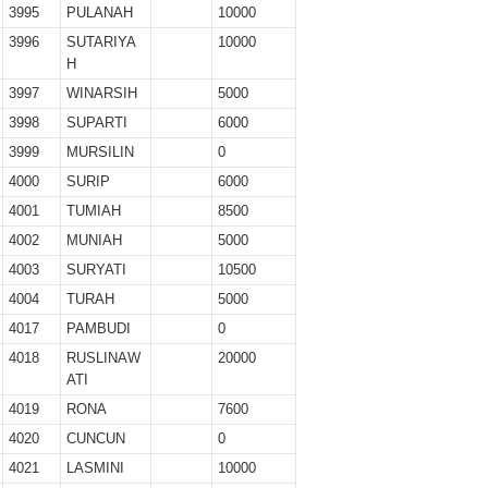
r II 2025
3995
PULANAH
10000
3996
SUTARIYA
10000
ber II 2025
H
3997
WINARSIH
5000
ber I 2025
3998
SUPARTI
6000
3999
MURSILIN
0
 I 2025
4000
SURIP
6000
UNG
4001
TUMIAH
8500
4002
MUNIAH
5000
4003
SURYATI
10500
4004
TURAH
5000
4017
PAMBUDI
0
4018
RUSLINAW
20000
ATI
4019
RONA
7600
4020
CUNCUN
0
4021
LASMINI
10000