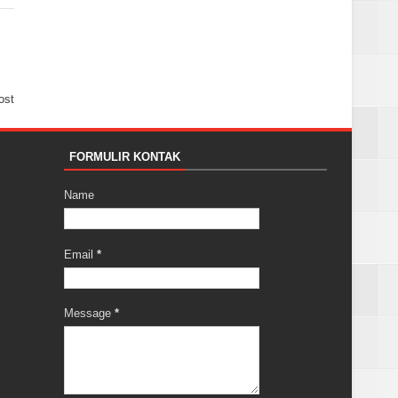
ost
FORMULIR KONTAK
Name
Email
*
Message
*