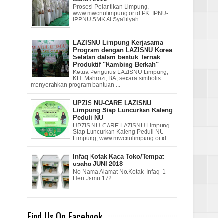
Prosesi Pelantikan Limpung,
www.mwcnulimpung.or.id PK. IPNU-
IPPNU SMK Al Sya'iriyah ...
LAZISNU Limpung Kerjasama
Program dengan LAZISNU Korea
Selatan dalam bentuk Ternak
Produktif "Kambing Berkah"
Ketua Pengurus LAZISNU Limpung,
KH. Mahrozi, BA, secara simbolis
menyerahkan program bantuan ...
UPZIS NU-CARE LAZISNU
Limpung Siap Luncurkan Kaleng
Peduli NU
UPZIS NU-CARE LAZISNU Limpung
Siap Luncurkan Kaleng Peduli NU
Limpung, www.mwcnulimpung.or.id ...
Infaq Kotak Kaca Toko/Tempat
usaha JUNI 2018
No Nama Alamat No.Kotak Infaq 1
Heri Jamu 172 ...
Find Us On Facebook