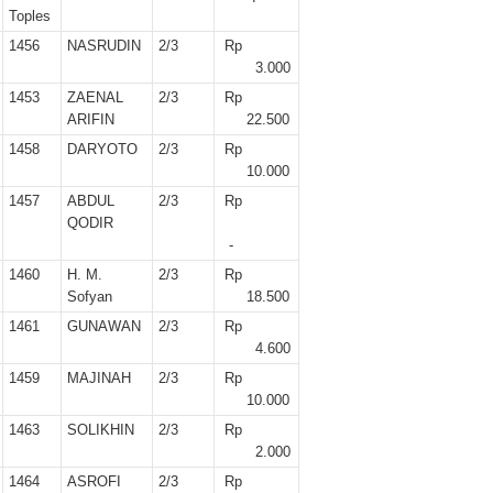
er II 2025
Toples
1456
NASRUDIN
2/3
Rp
ber II 2025
3.000
1453
ZAENAL
2/3
Rp
r II 2025
ARIFIN
22.500
1458
DARYOTO
2/3
Rp
r II 2025
10.000
1457
ABDUL
2/3
Rp
 II 2025
QODIR
-
r II 2025
1460
H. M.
2/3
Rp
Sofyan
18.500
II 2025
1461
GUNAWAN
2/3
Rp
4.600
r II 2025
1459
MAJINAH
2/3
Rp
10.000
r II 2025
1463
SOLIKHIN
2/3
Rp
2.000
II 2025
1464
ASROFI
2/3
Rp