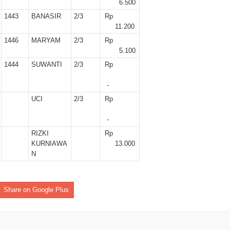
6.500
1443
BANASIR
2/3
Rp
11.200
1446
MARYAM
2/3
Rp
5.100
1444
SUWANTI
2/3
Rp
-
UCI
2/3
Rp
-
RIZKI
Rp
KURNIAWA
13.000
N
Share on Google Plus