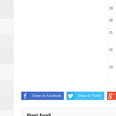
19
20
21
22
23
Share on Facebook
Share on Twitter
About Asrofi