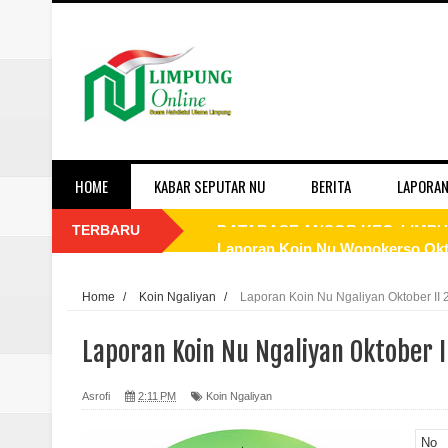
HOME
KABAR SEPUTAR NU
BERITA
LAPORAN
TERBARU
Laporan Koin Nu Wonokerso Okto
Laporan Koin Nu Tembok Oktober
Home
/
Koin Ngaliyan
/
Laporan Koin Nu Ngaliyan Oktober II 
Laporan Koin Nu Sukorejo Oktobe
Laporan Koin Nu Ngaliyan Oktober I
Laporan Koin Nu Sidomulyo Okto
Asrofi
2:11 PM
Koin Ngaliyan
Laporan Koin Nu Sempu Oktober 
No