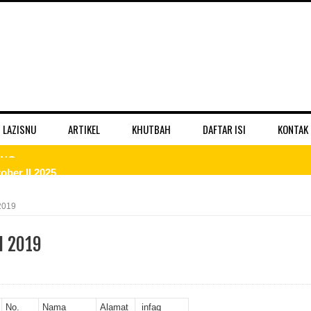
 LAZISNU
ARTIKEL
KHUTBAH
DAFTAR ISI
KONTAK
ber II 2025
 II 2025
2019
r II 2025
I 2019
ber II 2025
II 2025
No.
Nama
Alamat
infaq