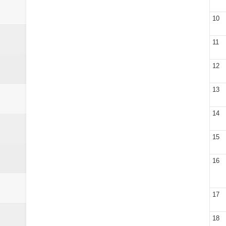
Laporan Koin Nu Babadan Oktobe
10
Laporan Koin Nu Amongrogo Okto
11
Laporan Koin Nu Wonokerso Okto
12
Laporan Koin Nu Tembok Oktober
13
DATABASE ANSOR KEC. LIMP
14
15
16
17
18