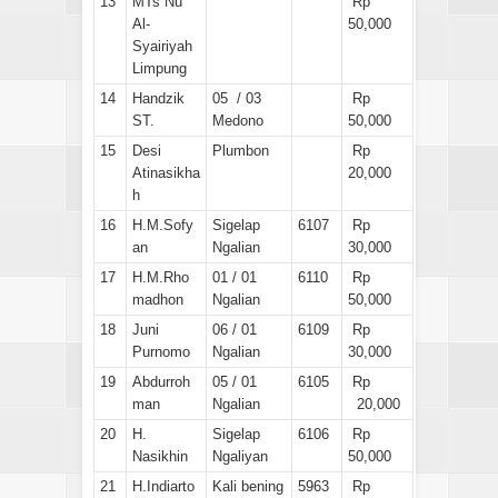
13
MTs Nu
Rp
Al-
50,000
Syairiyah
Limpung
14
Handzik
05
/ 03
Rp
ST.
Medono
50,000
15
Desi
Plumbon
Rp
Atinasikha
20,000
h
16
H.M.Sofy
Sigelap
6107
Rp
an
Ngalian
30,000
17
H.M.Rho
01 / 01
6110
Rp
madhon
Ngalian
50,000
18
Juni
06 / 01
6109
Rp
Purnomo
Ngalian
30,000
19
Abdurroh
05 / 01
6105
Rp
man
Ngalian
20,000
20
H.
Sigelap
6106
Rp
Nasikhin
Ngaliyan
50,000
21
H.Indiarto
Kali bening
5963
Rp