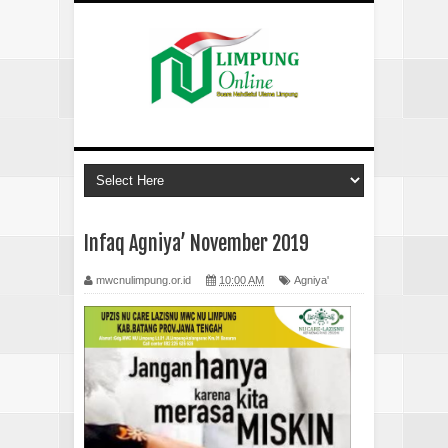
Infaq Agniya’ November 2019
mwcnulimpung.or.id
10:00 AM
Agniya'