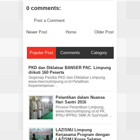
0 comments:
Post a Comment
Newer Post
Home
Older Post
Popular Post
Comments
Category
PKD dan Diklatsar BANSER PAC. Limpung
diikuti 160 Peserta
Segenap Panitia PKD dan Diklatsar Limpung,
www.mwcnulimpung.or.id Pelatihan
Kepemimpinan ...
Pelantikan dalam Nuansa
Hari Santri 2016
Prosesi Pelantikan Limpung,
www.mwcnulimpung.or.id PK.
IPNU-IPPNU SMK Al Sya'iriyah ...
LAZISNU Limpung
Kerjasama Program dengan
LAZISNU Korea Selatan