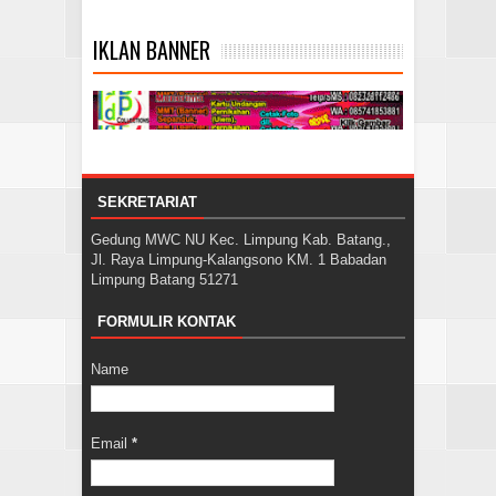
IKLAN BANNER
SEKRETARIAT
Gedung MWC NU Kec. Limpung Kab. Batang.,
Jl. Raya Limpung-Kalangsono KM. 1 Babadan
Limpung Batang 51271
FORMULIR KONTAK
Name
Email
*