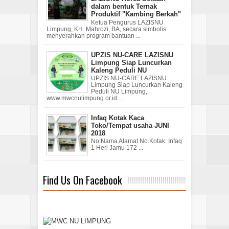
dalam bentuk Ternak
Produktif "Kambing Berkah"
Ketua Pengurus LAZISNU
Limpung, KH. Mahrozi, BA, secara simbolis
menyerahkan program bantuan ...
UPZIS NU-CARE LAZISNU
Limpung Siap Luncurkan
Kaleng Peduli NU
UPZIS NU-CARE LAZISNU
Limpung Siap Luncurkan Kaleng
Peduli NU Limpung,
www.mwcnulimpung.or.id ...
Infaq Kotak Kaca
Toko/Tempat usaha JUNI
2018
No Nama Alamat No.Kotak Infaq
1 Heri Jamu 172 ...
Find Us On Facebook