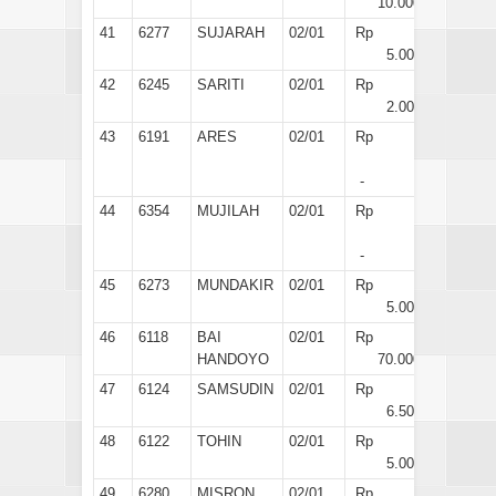
10.000
41
6277
SUJARAH
02/01
Rp
5.000
42
6245
SARITI
02/01
Rp
2.000
43
6191
ARES
02/01
Rp
-
44
6354
MUJILAH
02/01
Rp
-
45
6273
MUNDAKIR
02/01
Rp
5.000
46
6118
BAI
02/01
Rp
HANDOYO
70.000
47
6124
SAMSUDIN
02/01
Rp
6.500
48
6122
TOHIN
02/01
Rp
5.000
49
6280
MISRON
02/01
Rp