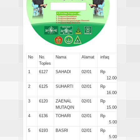
No
No.
Nama
Alamat
infaq
Toples
1
6127
SAHADI
02/01
Rp
12.000
2
6125
SUHARTI
02/01
Rp
16.000
3
6120
ZAENAL
02/01
Rp
MUTAQIN
15.000
4
6136
TOHARI
02/01
Rp
5.000
5
6193
BASRI
02/01
Rp
5.000