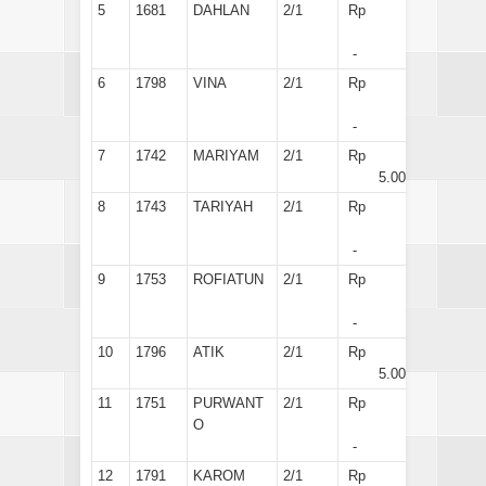
5
1681
DAHLAN
2/1
Rp
-
6
1798
VINA
2/1
Rp
-
7
1742
MARIYAM
2/1
Rp
5.000
8
1743
TARIYAH
2/1
Rp
-
9
1753
ROFIATUN
2/1
Rp
-
10
1796
ATIK
2/1
Rp
5.000
11
1751
PURWANT
2/1
Rp
O
-
12
1791
KAROM
2/1
Rp