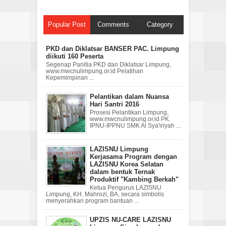
Popular Post
Comments
Category
PKD dan Diklatsar BANSER PAC. Limpung
diikuti 160 Peserta
Segenap Panitia PKD dan Diklatsar Limpung,
www.mwcnulimpung.or.id Pelatihan
Kepemimpinan ...
Pelantikan dalam Nuansa
Hari Santri 2016
Prosesi Pelantikan Limpung,
www.mwcnulimpung.or.id PK.
IPNU-IPPNU SMK Al Sya'iriyah ...
LAZISNU Limpung
Kerjasama Program dengan
LAZISNU Korea Selatan
dalam bentuk Ternak
Produktif "Kambing Berkah"
Ketua Pengurus LAZISNU
Limpung, KH. Mahrozi, BA, secara simbolis
menyerahkan program bantuan ...
UPZIS NU-CARE LAZISNU