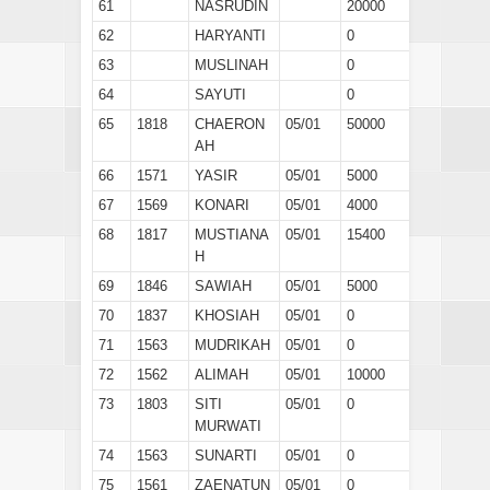
61
NASRUDIN
20000
62
HARYANTI
0
63
MUSLINAH
0
64
SAYUTI
0
65
1818
CHAERON
05/01
50000
AH
66
1571
YASIR
05/01
5000
67
1569
KONARI
05/01
4000
68
1817
MUSTIANA
05/01
15400
H
69
1846
SAWIAH
05/01
5000
70
1837
KHOSIAH
05/01
0
71
1563
MUDRIKAH
05/01
0
72
1562
ALIMAH
05/01
10000
73
1803
SITI
05/01
0
MURWATI
74
1563
SUNARTI
05/01
0
75
1561
ZAENATUN
05/01
0