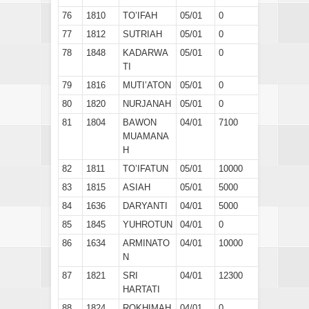
76
1810
TO’IFAH
05/01
0
77
1812
SUTRIAH
05/01
0
78
1848
KADARWA
05/01
0
TI
79
1816
MUTI’ATON
05/01
0
80
1820
NURJANAH
05/01
0
81
1804
BAWON
04/01
7100
MUAMANA
H
82
1811
TO’IFATUN
05/01
10000
83
1815
ASIAH
05/01
5000
84
1636
DARYANTI
04/01
5000
85
1845
YUHROTUN
04/01
0
86
1634
ARMINATO
04/01
10000
N
87
1821
SRI
04/01
12300
HARTATI
88
1824
ROKHIMAH
04/01
0