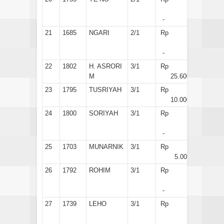
-
21
1685
NGARI
2/1
Rp
-
22
1802
H. ASRORI
3/1
Rp
M
25.600
23
1795
TUSRIYAH
3/1
Rp
10.000
24
1800
SORIYAH
3/1
Rp
-
25
1703
MUNARNIK
3/1
Rp
5.000
26
1792
ROHIM
3/1
Rp
-
27
1739
LEHO
3/1
Rp
-