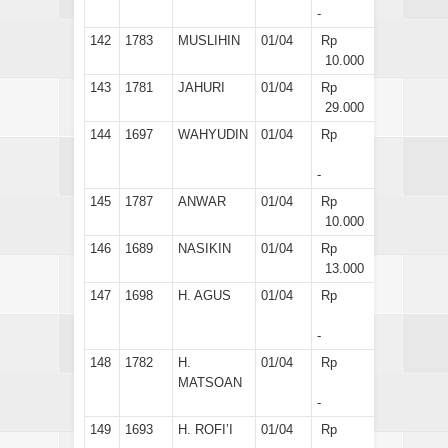
-
142
1783
MUSLIHIN
01/04
Rp
10.000
143
1781
JAHURI
01/04
Rp
29.000
144
1697
WAHYUDIN
01/04
Rp
-
145
1787
ANWAR
01/04
Rp
10.000
146
1689
NASIKIN
01/04
Rp
13.000
147
1698
H. AGUS
01/04
Rp
-
148
1782
H.
01/04
Rp
MATSOAN
-
149
1693
H. ROFI’I
01/04
Rp