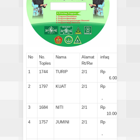
No
No.
Nama
Alamat
infaq
Toples
Rt/Rw
1
1744
TURIP
2/1
Rp
6.000
2
1797
KUAT
2/1
Rp
-
3
1684
NITI
2/1
Rp
10.000
4
1757
JUMINI
2/1
Rp
-