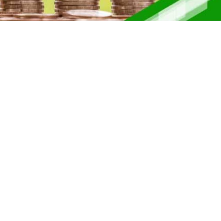
ber II 2025
 II 2025
r II 2025
ber II 2025
II 2025