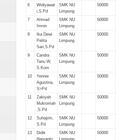
6
Widiyawat
SMK NU
50000
i,S.Pd
Limpung
7
Ahmad
SMK NU
50000
Imron
Limpung
8
Ika Dewi
SMK NU
50000
Pelita
Limpung
Sari,S.Pd
9
Candra
SMK NU
50000
Tanu W,
Limpung
S.Kom
10
Yennie
SMK NU
50000
Agustina,
Limpung
S>Pd
11
Zakiyah
SMK NU
50000
Mukromah
Limpung
,S.Pd
12
Suhajirin,
SMK NU
50000
S.Pd
Limpung
13
Didik
SMK NU
50000
Haryanto,
Limpung