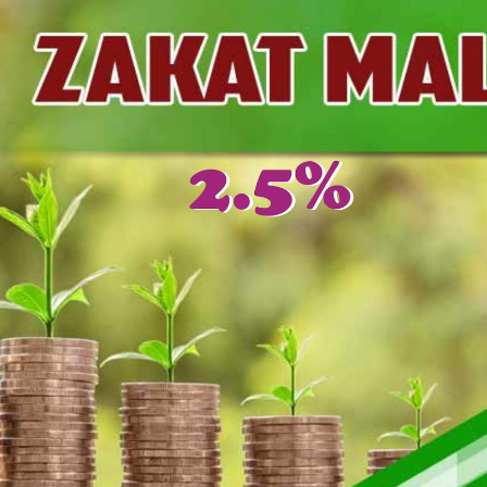
r II 2025
II 2025
r II 2025
r II 2025
II 2025
r II 2025
ber II 2025
ber I 2025
 I 2025
UNG