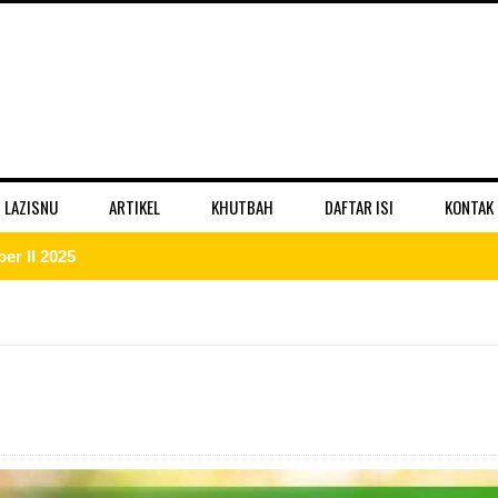
 LAZISNU
ARTIKEL
KHUTBAH
DAFTAR ISI
KONTAK
er II 2025
ber II 2025
r II 2025
r II 2025
 II 2025