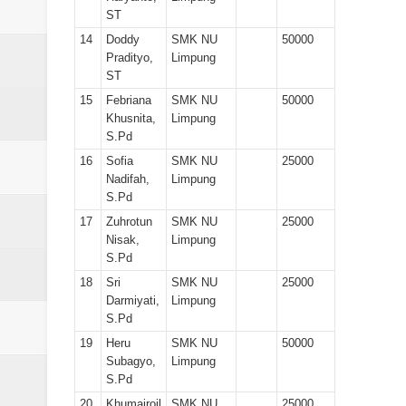
ST
14
Doddy
SMK NU
50000
Pradityo,
Limpung
ST
15
Febriana
SMK NU
50000
Khusnita,
Limpung
S.Pd
16
Sofia
SMK NU
25000
Nadifah,
Limpung
S.Pd
17
Zuhrotun
SMK NU
25000
Nisak,
Limpung
S.Pd
18
Sri
SMK NU
25000
Darmiyati,
Limpung
S.Pd
19
Heru
SMK NU
50000
Subagyo,
Limpung
S.Pd
20
Khumairoil
SMK NU
25000