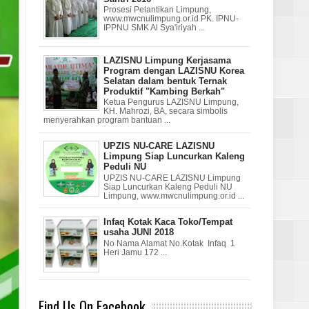
Prosesi Pelantikan Limpung,
www.mwcnulimpung.or.id PK. IPNU-
IPPNU SMK Al Sya'iriyah ...
LAZISNU Limpung Kerjasama
Program dengan LAZISNU Korea
Selatan dalam bentuk Ternak
Produktif "Kambing Berkah"
Ketua Pengurus LAZISNU Limpung,
KH. Mahrozi, BA, secara simbolis
menyerahkan program bantuan ...
UPZIS NU-CARE LAZISNU
Limpung Siap Luncurkan Kaleng
Peduli NU
UPZIS NU-CARE LAZISNU Limpung
Siap Luncurkan Kaleng Peduli NU
Limpung, www.mwcnulimpung.or.id ...
Infaq Kotak Kaca Toko/Tempat
usaha JUNI 2018
No Nama Alamat No.Kotak Infaq 1
Heri Jamu 172 ...
Find Us On Facebook