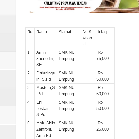
Laporan Koin Nu Wonokerso Okto
Laporan Koin Nu Tembok Oktober
Laporan Koin Nu Sukorejo Oktobe
No
Nama
Alamat
No.K
Infaq
witan
si
Laporan Koin Nu Sidomulyo Okto
1
Amin
SMK NU
Rp
Laporan Koin Nu Sempu Oktober 
Zaenudin,
Limpung
75,000
SE
2
Fitrianings
SMK NU
Rp
ih, S.Pd
Limpung
50,000
3
Mustofa,S
SMK NU
Rp
.Pd
Limpung
50,000
4
Eni
SMK NU
Rp
Lestari,
Limpung
50,000
S.Pd
5
Moh. Ahlis
SMK NU
Rp
Zamroni,
Limpung
25,000
Ama.Pd