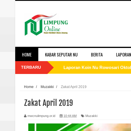
HOME
KABAR SEPUTAR NU
BERITA
LAPORAN
TERBARU
Laporan Koin Nu Rowosari Oktob
Laporan Koin Nu Pungangan Okto
Home
/
Muzakki
/
Zakat April 2019
Laporan Koin Nu Plumbon Oktobe
Zakat April 2019
Laporan Koin Nu Ngaliyan Oktobe
mwcnulimpung.or.id
10:44 AM
Muzakki
Laporan Koin Nu Lobang Oktober