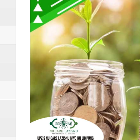
Laporan Koin Nu Limpung Oktobe
Laporan Koin Nu Kepuh Oktober 
Laporan Koin Nu Kalisalak Oktobe
Laporan Koin Nu Donorejo Oktobe
Laporan Koin Nu Dlisen Oktober 
Laporan Koin Nu Babadan Oktobe
Laporan Koin Nu Amongrogo Okto
Laporan Koin Nu Wonokerso Okto
Laporan Koin Nu Tembok Oktober
DATABASE ANSOR KEC. LIMP