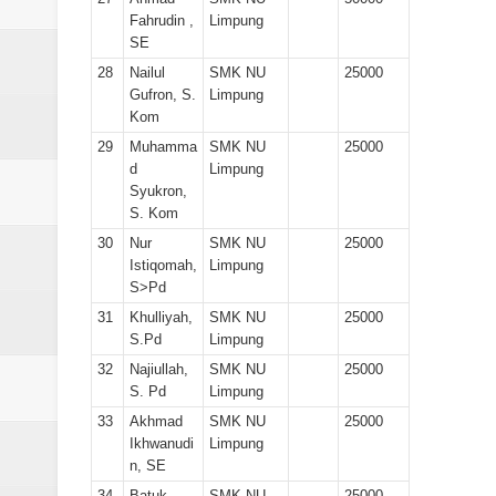
Fahrudin ,
Limpung
SE
28
Nailul
SMK NU
25000
Gufron, S.
Limpung
Kom
29
Muhamma
SMK NU
25000
d
Limpung
Syukron,
S. Kom
30
Nur
SMK NU
25000
Istiqomah,
Limpung
S>Pd
31
Khulliyah,
SMK NU
25000
S.Pd
Limpung
32
Najiullah,
SMK NU
25000
S. Pd
Limpung
33
Akhmad
SMK NU
25000
Ikhwanudi
Limpung
n, SE
34
Batuk
SMK NU
25000