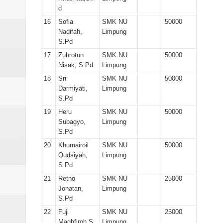
d
16
Sofia
SMK NU
50000
Nadifah,
Limpung
S.Pd
17
Zuhrotun
SMK NU
50000
Nisak, S.Pd
Limpung
18
Sri
SMK NU
50000
Darmiyati,
Limpung
S.Pd
19
Heru
SMK NU
50000
Subagyo,
Limpung
S.Pd
20
Khumairoil
SMK NU
50000
Qudsiyah,
Limpung
S.Pd
21
Retno
SMK NU
25000
Jonatan,
Limpung
S.Pd
22
Fuji
SMK NU
25000
Maghfiroh,S.
Limpung