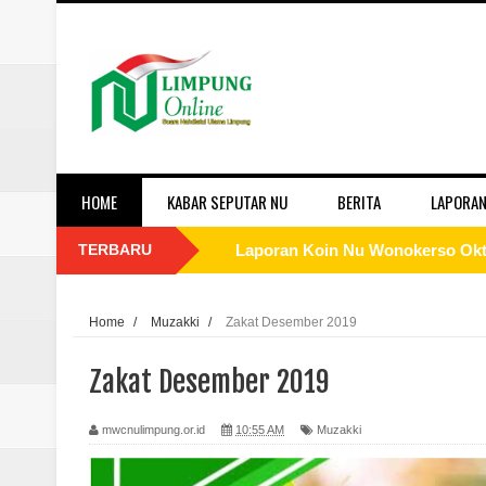
HOME
KABAR SEPUTAR NU
BERITA
LAPORAN
TERBARU
Laporan Koin Nu Wonokerso Okto
Laporan Koin Nu Tembok Oktober
Home
/
Muzakki
/
Zakat Desember 2019
Laporan Koin Nu Sukorejo Oktobe
Zakat Desember 2019
Laporan Koin Nu Sidomulyo Okto
mwcnulimpung.or.id
10:55 AM
Muzakki
Laporan Koin Nu Sempu Oktober 