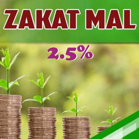
er II 2025
ber II 2025
r II 2025
r II 2025
 II 2025
r II 2025
II 2025
r II 2025
r II 2025
II 2025