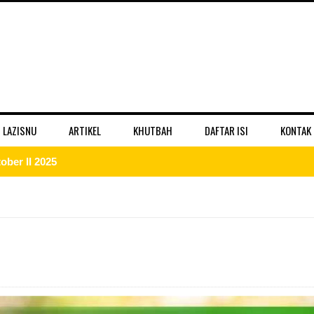
 LAZISNU
ARTIKEL
KHUTBAH
DAFTAR ISI
KONTAK
ber II 2025
 II 2025
r II 2025
ber II 2025
II 2025