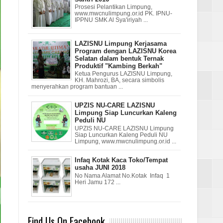
Prosesi Pelantikan Limpung,
www.mwcnulimpung.or.id PK. IPNU-
IPPNU SMK Al Sya'iriyah ...
LAZISNU Limpung Kerjasama
Program dengan LAZISNU Korea
Selatan dalam bentuk Ternak
Produktif "Kambing Berkah"
Ketua Pengurus LAZISNU Limpung,
KH. Mahrozi, BA, secara simbolis
menyerahkan program bantuan ...
UPZIS NU-CARE LAZISNU
Limpung Siap Luncurkan Kaleng
Peduli NU
UPZIS NU-CARE LAZISNU Limpung
Siap Luncurkan Kaleng Peduli NU
Limpung, www.mwcnulimpung.or.id ...
Infaq Kotak Kaca Toko/Tempat
usaha JUNI 2018
No Nama Alamat No.Kotak Infaq 1
Heri Jamu 172 ...
Find Us On Facebook