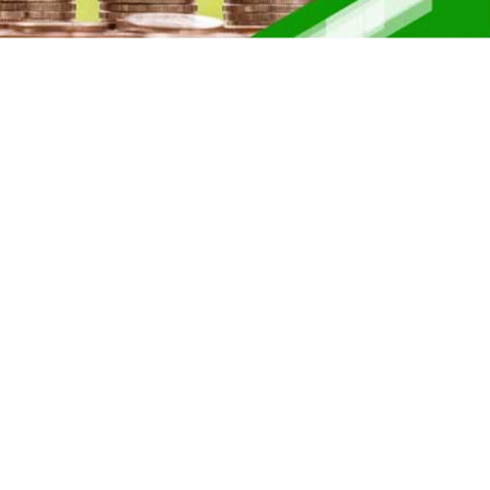
r II 2025
ber II 2025
ber I 2025
 I 2025
UNG