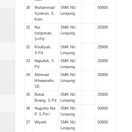
30
Muhammad
SMK NU
50000
Syukron, S.
Limpung
Kom
31
Nur
SMK NU
25000
Istiqomah,
Limpung
S>Pd
32
Khulliyah,
SMK NU
25000
S.Pd
Limpung
33
Najiullah, S.
SMK NU
25000
Pd
Limpung
34
Akhmad
SMK NU
25000
Ikhwanudin,
Limpung
SE
35
Butuk
SMK NU
25000
Buang, S.Pd
Limpung
36
Nugroho Nur
SMK NU
50000
P, S.Pd.I
Limpung
37
Wiyarti
SMK NU
50000
Limpung