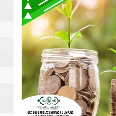
Laporan Koin Nu Rowosari Oktob
Laporan Koin Nu Pungangan Okto
Laporan Koin Nu Plumbon Oktobe
Laporan Koin Nu Ngaliyan Oktobe
Laporan Koin Nu Lobang Oktober
Laporan Koin Nu Limpung Oktobe
Laporan Koin Nu Kepuh Oktober 
Laporan Koin Nu Kalisalak Oktobe
Laporan Koin Nu Donorejo Oktobe
Laporan Koin Nu Dlisen Oktober 