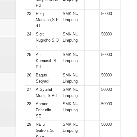
Pd
23
Rizqi
SMK NU
50000
Maulana,S.P
Limpung
d.I
24
Sigit
SMK NU
50000
Nugroho,S.O
Limpung
r
25
Ari
SMK NU
50000
Kurniasih,S.
Limpung
Pd
26
Bagus
SMK NU
50000
Setyadi
Limpung
27
A.Syaiful
SMK NU
50000
Munir, S.Pd
Limpung
28
Ahmad
SMK NU
50000
Fahrudin ,
Limpung
SE
29
Nailul
SMK NU
50000
Gufron, S.
Limpung
Kom