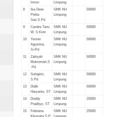
Imron
Limpung
8
Ika Dewi
SMK NU
50000
Pelita
Limpung
Sari,S.Pd
9
Candra Tanu
SMK NU
50000
W, S.Kom
Limpung
10
Yennie
SMK NU
50000
Agustina,
Limpung
S>Pd
11
Zakiyah
SMK NU
50000
Mukromah,S
Limpung
.Pd
12
Suhajirin,
SMK NU
50000
S.Pd
Limpung
13
Didik
SMK NU
50000
Haryanto, ST
Limpung
14
Doddy
SMK NU
25000
Pradityo, ST
Limpung
15
Febriana
SMK NU
25000
Khusnita,S.P
Limpung