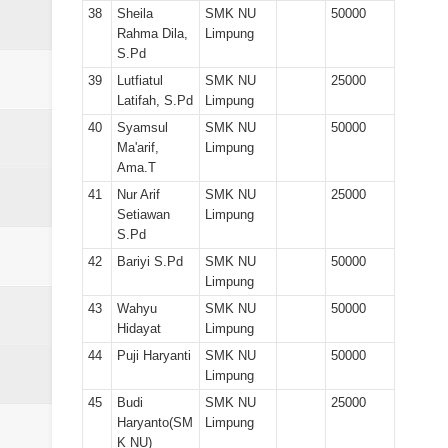
38
Sheila
SMK NU
50000
Rahma Dila,
Limpung
S.Pd
39
Lutfiatul
SMK NU
25000
Latifah, S.Pd
Limpung
40
Syamsul
SMK NU
50000
Ma'arif,
Limpung
Ama.T
41
Nur Arif
SMK NU
25000
Setiawan
Limpung
S.Pd
42
Bariyi S.Pd
SMK NU
50000
Limpung
43
Wahyu
SMK NU
50000
Hidayat
Limpung
44
Puji Haryanti
SMK NU
50000
Limpung
45
Budi
SMK NU
25000
Haryanto(SM
Limpung
K NU)