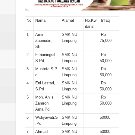
Laporan Koin Nu Babadan Oktobe
Laporan Koin Nu Amongrogo Okto
No
Nama
Alamat
No.Kw
Infaq
itansi
Laporan Koin Nu Wonokerso Okto
1
Amin
SMK NU
Rp
Zaenudin,
Limpung
75,000
Laporan Koin Nu Tembok Oktober
SE
2
Fitrianingsih,
SMK NU
Rp
DATABASE ANSOR KEC. LIMP
S.Pd
Limpung
50,000
3
Mustofa,S.P
SMK NU
Rp
d
Limpung
50,000
4
Eni Lestari,
SMK NU
Rp
S.Pd
Limpung
50,000
5
Moh. Ahlis
SMK NU
Rp
Zamroni,
Limpung
50,000
Ama.Pd
6
Widiyawati,S
SMK NU
50000
.Pd
Limpung
7
Ahmad
SMK NU
50000