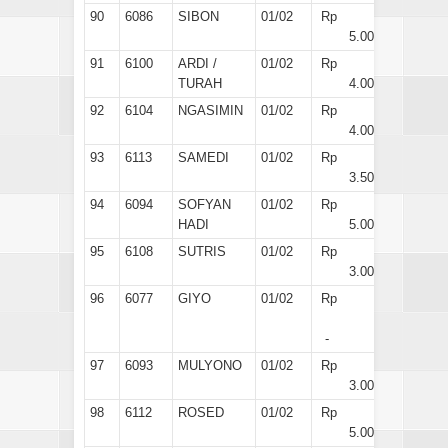
90
6086
SIBON
01/02
Rp
5.000
91
6100
ARDI /
01/02
Rp
TURAH
4.000
92
6104
NGASIMIN
01/02
Rp
4.000
93
6113
SAMEDI
01/02
Rp
3.500
94
6094
SOFYAN
01/02
Rp
HADI
5.000
95
6108
SUTRIS
01/02
Rp
3.000
96
6077
GIYO
01/02
Rp
-
97
6093
MULYONO
01/02
Rp
3.000
98
6112
ROSED
01/02
Rp
5.000