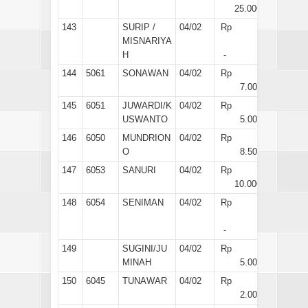
25.000
143
SURIP /
04/02
Rp
MISNARIYA
H
-
144
5061
SONAWAN
04/02
Rp
7.000
145
6051
JUWARDI/K
04/02
Rp
USWANTO
5.000
146
6050
MUNDRION
04/02
Rp
O
8.500
147
6053
SANURI
04/02
Rp
10.000
148
6054
SENIMAN
04/02
Rp
-
149
SUGINI/JU
04/02
Rp
MINAH
5.000
150
6045
TUNAWAR
04/02
Rp
2.000