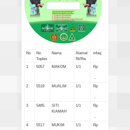
No
No.
Nama
Alamat
infaq
Toples
Rt/Rw
1
5057
MAKOM
1/1
Rp
-
2
5519
MUALIM
1/1
Rp
-
3
5485
SITI
1/1
Rp
KIAMAH
-
4
5517
MUKIM
1/1
Rp