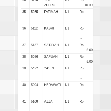
34
5124
SITI
1/1
Rp
ZUHRO
10.000
35
5085
FATIMAH
1/1
Rp
-
36
5112
KASRI
1/1
Rp
-
37
5137
SA’DIYAH
1/1
Rp
5.000
38
5086
SAPUAN
1/1
Rp
5.000
39
5422
YASIN
1/1
Rp
-
40
5094
HERAWATI
1/1
Rp
-
41
5108
AZZA
1/1
Rp