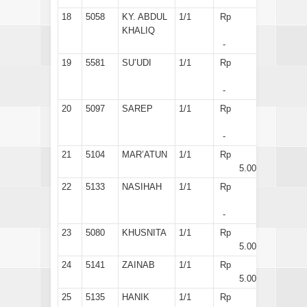
18
5058
KY. ABDUL
1/1
Rp
KHALIQ
-
19
5581
SU’UDI
1/1
Rp
-
20
5097
SAREP
1/1
Rp
-
21
5104
MAR’ATUN
1/1
Rp
5.000
22
5133
NASIHAH
1/1
Rp
-
23
5080
KHUSNITA
1/1
Rp
5.000
24
5141
ZAINAB
1/1
Rp
5.000
25
5135
HANIK
1/1
Rp