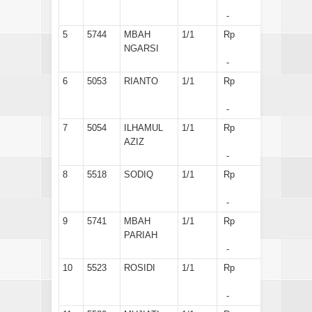
-
5
5744
MBAH
1/1
Rp
NGARSI
-
6
5053
RIANTO
1/1
Rp
-
7
5054
ILHAMUL
1/1
Rp
AZIZ
-
8
5518
SODIQ
1/1
Rp
-
9
5741
MBAH
1/1
Rp
PARIAH
-
10
5523
ROSIDI
1/1
Rp
-