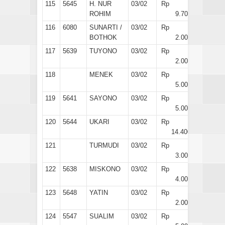
115
5645
H. NUR
03/02
Rp
ROHIM
9.700
116
6080
SUNARTI /
03/02
Rp
BOTHOK
2.000
117
5639
TUYONO
03/02
Rp
2.000
118
MENEK
03/02
Rp
5.000
119
5641
SAYONO
03/02
Rp
5.000
120
5644
UKARI
03/02
Rp
14.400
121
TURMUDI
03/02
Rp
3.000
122
5638
MISKONO
03/02
Rp
4.000
123
5648
YATIN
03/02
Rp
2.000
124
5547
SUALIM
03/02
Rp