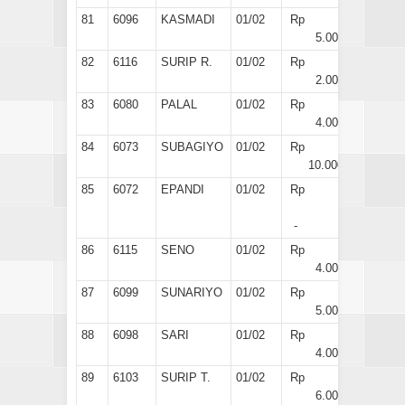
81
6096
KASMADI
01/02
Rp
5.000
82
6116
SURIP R.
01/02
Rp
2.000
83
6080
PALAL
01/02
Rp
4.000
84
6073
SUBAGIYO
01/02
Rp
10.000
85
6072
EPANDI
01/02
Rp
-
86
6115
SENO
01/02
Rp
4.000
87
6099
SUNARIYO
01/02
Rp
5.000
88
6098
SARI
01/02
Rp
4.000
89
6103
SURIP T.
01/02
Rp
6.000