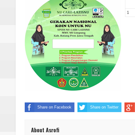
Laporan Koin Nu Rowosari Oktob
1
Laporan Koin Nu Pungangan Okto
Laporan Koin Nu Plumbon Oktobe
Laporan Koin Nu Ngaliyan Oktobe
Laporan Koin Nu Lobang Oktober
Laporan Koin Nu Limpung Oktobe
Laporan Koin Nu Kepuh Oktober 
Laporan Koin Nu Kalisalak Oktobe
Share on Facebook
Share on Twitter
Laporan Koin Nu Donorejo Oktobe
Laporan Koin Nu Dlisen Oktober 
About Asrofi