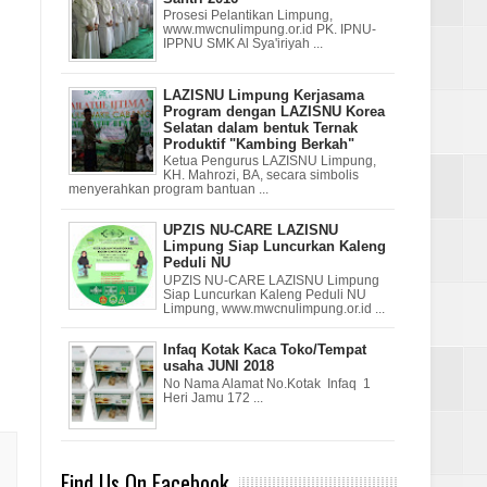
Prosesi Pelantikan Limpung,
www.mwcnulimpung.or.id PK. IPNU-
IPPNU SMK Al Sya'iriyah ...
LAZISNU Limpung Kerjasama
Program dengan LAZISNU Korea
Selatan dalam bentuk Ternak
Produktif "Kambing Berkah"
Ketua Pengurus LAZISNU Limpung,
KH. Mahrozi, BA, secara simbolis
menyerahkan program bantuan ...
UPZIS NU-CARE LAZISNU
Limpung Siap Luncurkan Kaleng
Peduli NU
UPZIS NU-CARE LAZISNU Limpung
Siap Luncurkan Kaleng Peduli NU
Limpung, www.mwcnulimpung.or.id ...
Infaq Kotak Kaca Toko/Tempat
usaha JUNI 2018
No Nama Alamat No.Kotak Infaq 1
Heri Jamu 172 ...
Find Us On Facebook