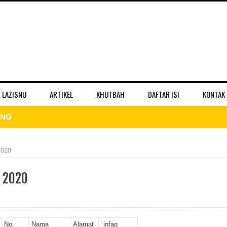
 LAZISNU
ARTIKEL
KHUTBAH
DAFTAR ISI
KONTAK
ber II 2025
 II 2025
2020
r II 2025
I 2020
ber II 2025
II 2025
No.
Nama
Alamat
infaq