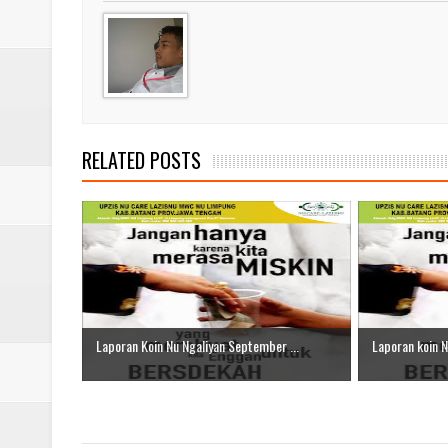
Laporan Koin Nu Babadan Oktobe
Laporan Koin Nu Amongrogo Okto
Laporan Koin Nu Wonokerso Okto
Laporan Koin Nu Tembok Oktober
RELATED POSTS
DATABASE ANSOR KEC. LIMP
Laporan Koin Nu Ngaliyan September ...
Laporan koin N