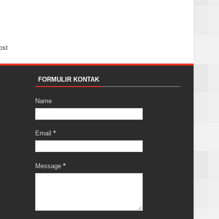
ost
FORMULIR KONTAK
Name
Email
*
Message
*