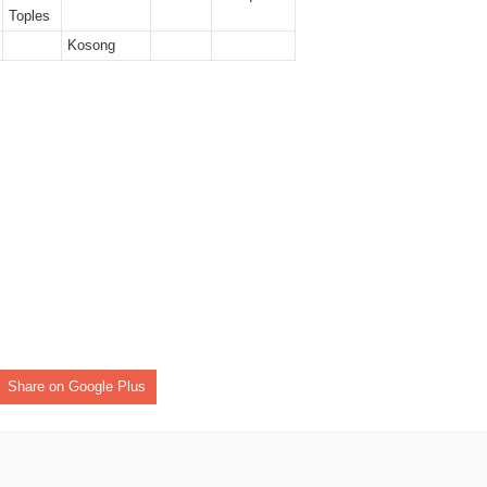
er II 2025
Toples
Kosong
ber II 2025
r II 2025
r II 2025
 II 2025
r II 2025
II 2025
r II 2025
Share on Google Plus
r II 2025
II 2025