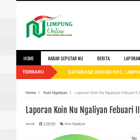
HOME
KABAR SEPUTAR NU
BERITA
LAPORAN
TERBARU
Laporan Koin Nu Wonokerso Okto
Laporan Koin Nu Tembok Oktober
Home
/
Koin Ngaliyan
/
Laporan Koin Nu Ngaliyan Febuari II 
Laporan Koin Nu Sukorejo Oktobe
Laporan Koin Nu Ngaliyan Febuari I
Laporan Koin Nu Sidomulyo Okto
Asrofi
3:08 PM
Koin Ngaliyan
Laporan Koin Nu Sempu Oktober 
No