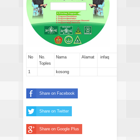
No
No.
Nama
Alamat
infaq
Toples
1
kosong
Share on Facebook
Share on Twitter
Share on Google Plus