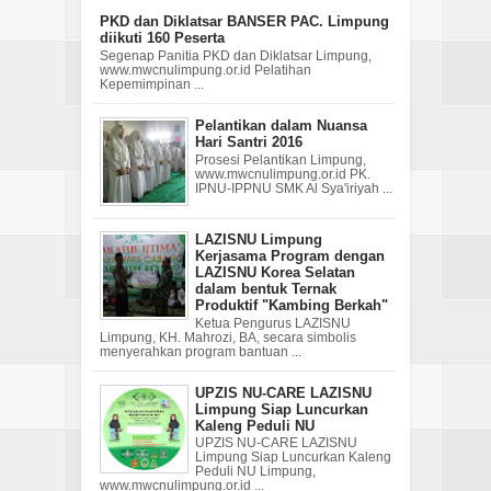
PKD dan Diklatsar BANSER PAC. Limpung
diikuti 160 Peserta
Segenap Panitia PKD dan Diklatsar Limpung,
www.mwcnulimpung.or.id Pelatihan
Kepemimpinan ...
Pelantikan dalam Nuansa
Hari Santri 2016
Prosesi Pelantikan Limpung,
www.mwcnulimpung.or.id PK.
IPNU-IPPNU SMK Al Sya'iriyah ...
LAZISNU Limpung
Kerjasama Program dengan
LAZISNU Korea Selatan
dalam bentuk Ternak
Produktif "Kambing Berkah"
Ketua Pengurus LAZISNU
Limpung, KH. Mahrozi, BA, secara simbolis
menyerahkan program bantuan ...
UPZIS NU-CARE LAZISNU
Limpung Siap Luncurkan
Kaleng Peduli NU
UPZIS NU-CARE LAZISNU
Limpung Siap Luncurkan Kaleng
Peduli NU Limpung,
www.mwcnulimpung.or.id ...