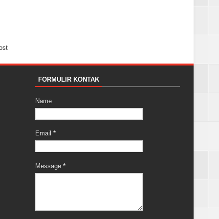
ost
FORMULIR KONTAK
Name
Email
*
Message
*