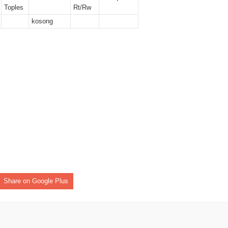
er II 2025
Toples
Rt/Rw
kosong
ber II 2025
r II 2025
r II 2025
 II 2025
r II 2025
II 2025
r II 2025
Share on Google Plus
r II 2025
II 2025