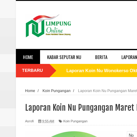
HOME
KABAR SEPUTAR NU
BERITA
LAPORAN
TERBARU
Laporan Koin Nu Wonokerso Okto
Laporan Koin Nu Tembok Oktober
Home
/
Koin Pungangan
/
Laporan Koin Nu Pungangan Maret
Laporan Koin Nu Sukorejo Oktobe
Laporan Koin Nu Pungangan Maret 
Laporan Koin Nu Sidomulyo Okto
Asrofi
9:55 AM
Koin Pungangan
Laporan Koin Nu Sempu Oktober 
No