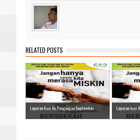
Laporan Koin Nu Babadan Oktobe
Laporan Koin Nu Amongrogo Okto
Laporan Koin Nu Wonokerso Okto
Laporan Koin Nu Tembok Oktober
RELATED POSTS
DATABASE ANSOR KEC. LIMP
Laporan Koin Nu Pungangan September...
Laporan koin 