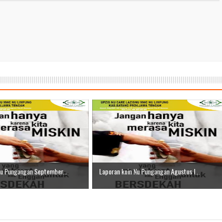
r II 2025
ber II 2025
ber I 2025
 I 2025
UNG
Nu Pungangan September...
Laporan koin Nu Pungangan Agustus I...