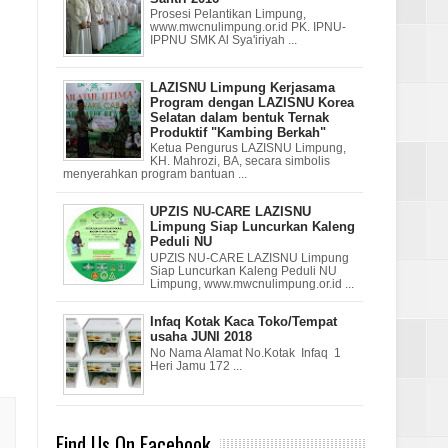
Prosesi Pelantikan Limpung,
www.mwcnulimpung.or.id PK. IPNU-
IPPNU SMK Al Sya'iriyah ...
LAZISNU Limpung Kerjasama
Program dengan LAZISNU Korea
Selatan dalam bentuk Ternak
Produktif "Kambing Berkah"
Ketua Pengurus LAZISNU Limpung,
KH. Mahrozi, BA, secara simbolis
menyerahkan program bantuan ...
UPZIS NU-CARE LAZISNU
Limpung Siap Luncurkan Kaleng
Peduli NU
UPZIS NU-CARE LAZISNU Limpung
Siap Luncurkan Kaleng Peduli NU
Limpung, www.mwcnulimpung.or.id ...
Infaq Kotak Kaca Toko/Tempat
usaha JUNI 2018
No Nama Alamat No.Kotak Infaq 1
Heri Jamu 172 ...
Find Us On Facebook