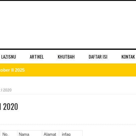
 LAZISNU
ARTIKEL
KHUTBAH
DAFTAR ISI
KONTAK
ber II 2025
 II 2025
 I 2020
r II 2025
I 2020
ber II 2025
II 2025
No.
Nama
Alamat
infaq