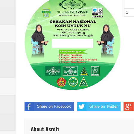
Laporan Koin Nu Rowosari Oktob
1
Laporan Koin Nu Pungangan Okto
Laporan Koin Nu Plumbon Oktobe
Laporan Koin Nu Ngaliyan Oktobe
Laporan Koin Nu Lobang Oktober
Laporan Koin Nu Limpung Oktobe
Laporan Koin Nu Kepuh Oktober 
Laporan Koin Nu Kalisalak Oktobe
Share on Facebook
Share on Twitter
Laporan Koin Nu Donorejo Oktobe
Laporan Koin Nu Dlisen Oktober 
About Asrofi