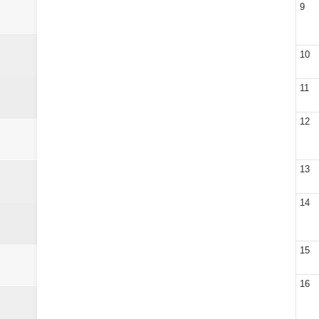
Laporan Koin Nu Babadan Oktobe
9
Laporan Koin Nu Amongrogo Okto
10
Laporan Koin Nu Wonokerso Okto
11
Laporan Koin Nu Tembok Oktober
12
DATABASE ANSOR KEC. LIMP
13
14
15
16