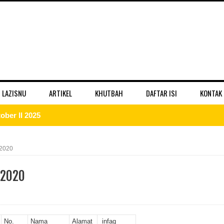
 LAZISNU
ARTIKEL
KHUTBAH
DAFTAR ISI
KONTAK
ber II 2025
 II 2025
 2020
r II 2025
 2020
ber II 2025
II 2025
No.
Nama
Alamat
infaq