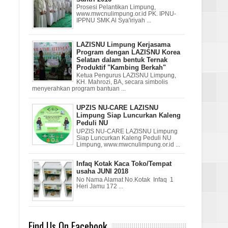
Prosesi Pelantikan Limpung,
www.mwcnulimpung.or.id PK. IPNU-
IPPNU SMK Al Sya'iriyah ...
LAZISNU Limpung Kerjasama
Program dengan LAZISNU Korea
Selatan dalam bentuk Ternak
Produktif "Kambing Berkah"
Ketua Pengurus LAZISNU Limpung,
KH. Mahrozi, BA, secara simbolis
menyerahkan program bantuan ...
UPZIS NU-CARE LAZISNU
Limpung Siap Luncurkan Kaleng
Peduli NU
UPZIS NU-CARE LAZISNU Limpung
Siap Luncurkan Kaleng Peduli NU
Limpung, www.mwcnulimpung.or.id ...
Infaq Kotak Kaca Toko/Tempat
usaha JUNI 2018
No Nama Alamat No.Kotak Infaq 1
Heri Jamu 172 ...
Find Us On Facebook