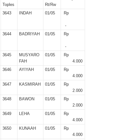
er II 2025
Toples
Rt/Rw
3643
INDAH
01/05
Rp
ber II 2025
-
r II 2025
3644
BADRIYAH
01/05
Rp
r II 2025
-
3645
MUSYARO
01/05
Rp
 II 2025
FAH
4.000
3646
AYIYAH
01/05
Rp
r II 2025
4.000
3647
KASMIRAH
01/05
Rp
II 2025
2.000
3648
BAWON
01/05
Rp
r II 2025
2.000
3649
LEHA
01/05
Rp
r II 2025
4.000
3650
KUNAAH
01/05
Rp
II 2025
4.000