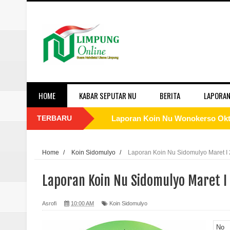
HOME
KABAR SEPUTAR NU
BERITA
LAPORAN
TERBARU
Laporan Koin Nu Wonokerso Okto
Laporan Koin Nu Tembok Oktober
Home
/
Koin Sidomulyo
/
Laporan Koin Nu Sidomulyo Maret I
Laporan Koin Nu Sukorejo Oktobe
Laporan Koin Nu Sidomulyo Maret I
Laporan Koin Nu Sidomulyo Okto
Asrofi
10:00 AM
Koin Sidomulyo
Laporan Koin Nu Sempu Oktober 
No