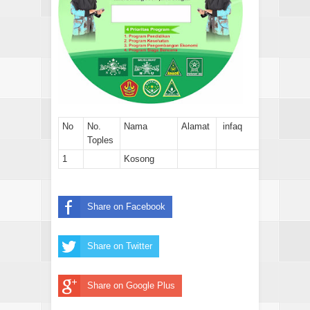
No
No.
Nama
Alamat
infaq
Toples
1
Kosong
Share on Facebook
Share on Twitter
Share on Google Plus