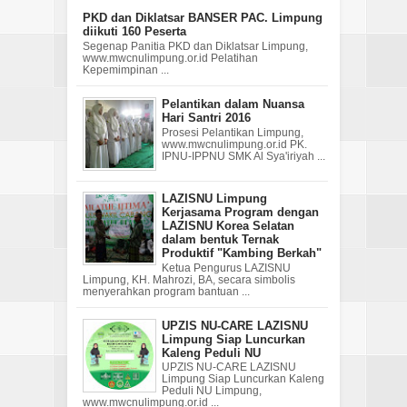
PKD dan Diklatsar BANSER PAC. Limpung
diikuti 160 Peserta
Segenap Panitia PKD dan Diklatsar Limpung,
www.mwcnulimpung.or.id Pelatihan
Kepemimpinan ...
Pelantikan dalam Nuansa
Hari Santri 2016
Prosesi Pelantikan Limpung,
www.mwcnulimpung.or.id PK.
IPNU-IPPNU SMK Al Sya'iriyah ...
LAZISNU Limpung
Kerjasama Program dengan
LAZISNU Korea Selatan
dalam bentuk Ternak
Produktif "Kambing Berkah"
Ketua Pengurus LAZISNU
Limpung, KH. Mahrozi, BA, secara simbolis
menyerahkan program bantuan ...
UPZIS NU-CARE LAZISNU
Limpung Siap Luncurkan
Kaleng Peduli NU
UPZIS NU-CARE LAZISNU
Limpung Siap Luncurkan Kaleng
Peduli NU Limpung,
www.mwcnulimpung.or.id ...