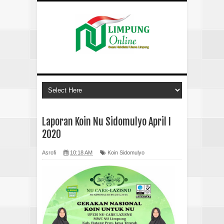
Laporan Koin Nu Sidomulyo April I
2020
Asrofi
10:18 AM
Koin Sidomulyo