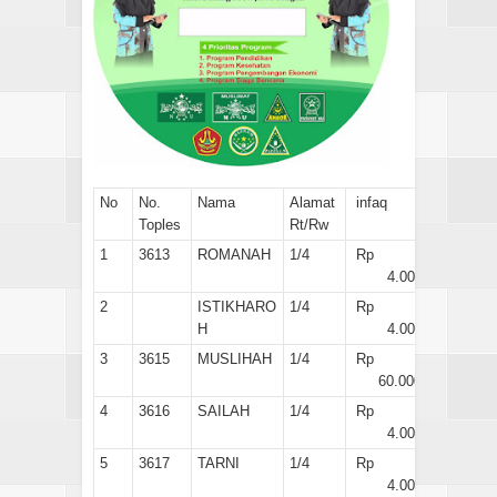
No
No.
Nama
Alamat
infaq
Toples
Rt/Rw
1
3613
ROMANAH
1/4
Rp
4.000
2
ISTIKHARO
1/4
Rp
H
4.000
3
3615
MUSLIHAH
1/4
Rp
60.000
4
3616
SAILAH
1/4
Rp
4.000
5
3617
TARNI
1/4
Rp
4.000