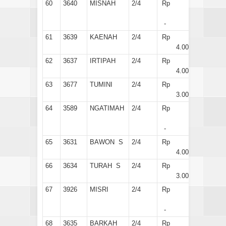
60
3640
MISNAH
2/4
Rp
-
61
3639
KAENAH
2/4
Rp
4.000
62
3637
IRTIPAH
2/4
Rp
4.000
63
3677
TUMINI
2/4
Rp
3.000
64
3589
NGATIMAH
2/4
Rp
-
65
3631
BAWON S
2/4
Rp
4.000
66
3634
TURAH S
2/4
Rp
3.000
67
3926
MISRI
2/4
Rp
-
68
3635
BARKAH
2/4
Rp