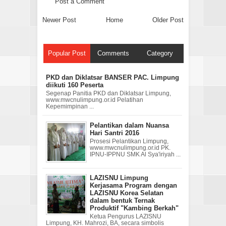
Post a Comment
Newer Post
Home
Older Post
Popular Post
Comments
Category
PKD dan Diklatsar BANSER PAC. Limpung
diikuti 160 Peserta
Segenap Panitia PKD dan Diklatsar Limpung,
www.mwcnulimpung.or.id Pelatihan
Kepemimpinan ...
Pelantikan dalam Nuansa
Hari Santri 2016
Prosesi Pelantikan Limpung,
www.mwcnulimpung.or.id PK.
IPNU-IPPNU SMK Al Sya'iriyah ...
LAZISNU Limpung
Kerjasama Program dengan
LAZISNU Korea Selatan
dalam bentuk Ternak
Produktif "Kambing Berkah"
Ketua Pengurus LAZISNU
Limpung, KH. Mahrozi, BA, secara simbolis