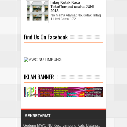
Infaq Kotak Kaca
Toko/Tempat usaha JUNI
2018
No Nama Alamat No.Kotak Infaq
1 Heri Jamu 172 ...
Find Us On Facebook
IKLAN BANNER
SEKRETARIAT
Gedung MWC NU Kec. Limpung Kab. Batang.,