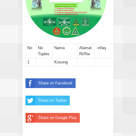
No
No.
Nama
Alamat
infaq
Toples
Rt/Rw
1
Kosong
Share on Facebook
Share on Twitter
Share on Google Plus