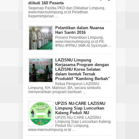
diikuti 160 Peserta
Segenap Panitia PKD dan Diklatsar Limpung,
www.mwcnulimpung.or.id Pelatihan
Kepemimpinan ...
Pelantikan dalam Nuansa
Hari Santri 2016
Prosesi Pelantikan Limpung,
www.mwcnulimpung.or.id PK.
IPNU-IPPNU SMK Al Sya'iriyah ...
LAZISNU Limpung
Kerjasama Program dengan
LAZISNU Korea Selatan
dalam bentuk Ternak
Produktif "Kambing Berkah"
Ketua Pengurus LAZISNU
Limpung, KH. Mahrozi, BA, secara simbolis
menyerahkan program bantuan ...
UPZIS NU-CARE LAZISNU
Limpung Siap Luncurkan
Kaleng Peduli NU
UPZIS NU-CARE LAZISNU
Limpung Siap Luncurkan Kaleng
Peduli NU Limpung,
www.mwcnulimpung.or.id ...