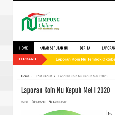
HOME
KABAR SEPUTAR NU
BERITA
LAPORAN
TERBARU
Laporan Koin Nu Tembok Oktober
Laporan Koin Nu Sukorejo Oktobe
Home
/
Koin Kepuh
/
Laporan Koin Nu Kepuh Mei I 2020
Laporan Koin Nu Sidomulyo Okto
Laporan Koin Nu Kepuh Mei I 2020
Laporan Koin Nu Sempu Oktober 
Asrofi
9:59 AM
Koin Kepuh
Laporan Koin Nu Rowosari Oktob
No