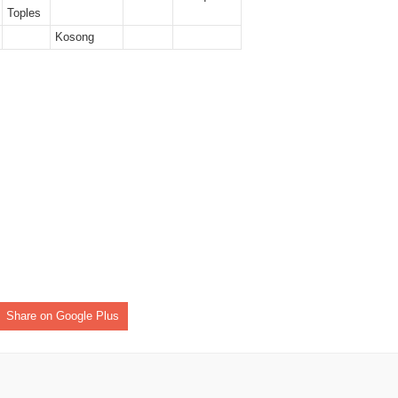
ber II 2025
Toples
Kosong
r II 2025
r II 2025
 II 2025
r II 2025
II 2025
r II 2025
r II 2025
Share on Google Plus
II 2025
r II 2025