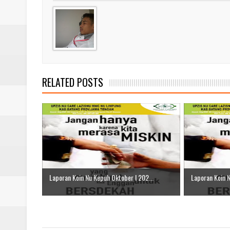
Laporan Koin Nu Amongrogo Okto
Laporan Koin Nu Wonokerso Okto
Laporan Koin Nu Tembok Oktober
DATABASE ANSOR KEC. LIMP
RELATED POSTS
Laporan Koin Nu Wonokerso Okto
Laporan Koin Nu Kepuh Oktober I 202...
Laporan Koin N