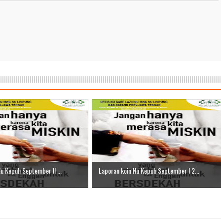
ber II 2025
ber I 2025
 I 2025
UNG
ber II 2025
u Kepuh September II ...
Laporan koin Nu Kepuh September I 2...