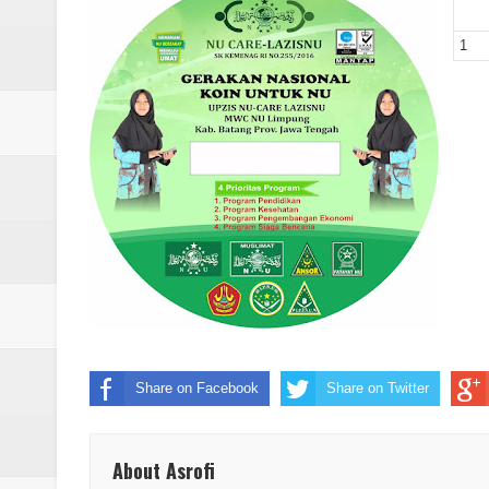
Laporan Koin Nu Pungangan Okto
1
Laporan Koin Nu Plumbon Oktobe
Laporan Koin Nu Ngaliyan Oktobe
Laporan Koin Nu Lobang Oktober
Laporan Koin Nu Limpung Oktobe
Laporan Koin Nu Kepuh Oktober 
Laporan Koin Nu Kalisalak Oktobe
Laporan Koin Nu Donorejo Oktobe
Share on Facebook
Share on Twitter
Laporan Koin Nu Dlisen Oktober 
Laporan Koin Nu Babadan Oktobe
About Asrofi