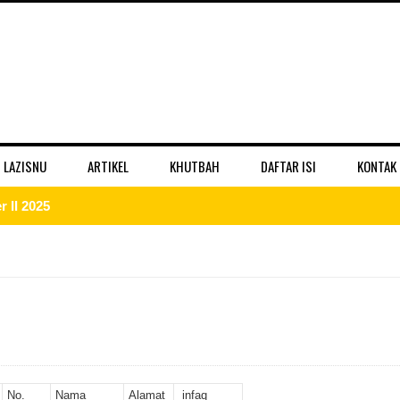
 LAZISNU
ARTIKEL
KHUTBAH
DAFTAR ISI
KONTAK
 II 2025
r II 2025
ber II 2025
II 2025
er II 2025
No.
Nama
Alamat
infaq