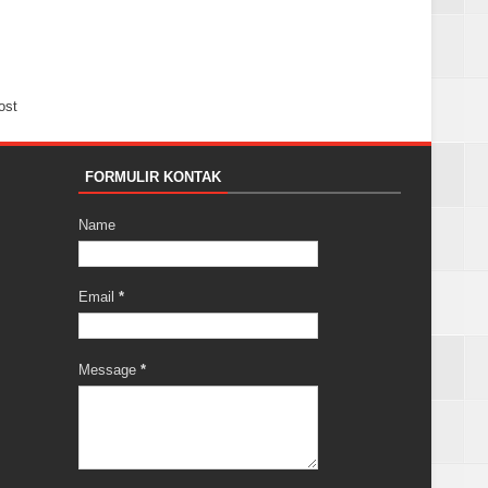
ost
FORMULIR KONTAK
Name
Email
*
Message
*