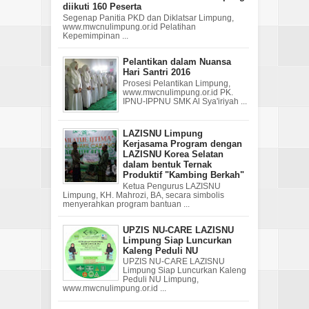
diikuti 160 Peserta
Segenap Panitia PKD dan Diklatsar Limpung,
www.mwcnulimpung.or.id Pelatihan
Kepemimpinan ...
Pelantikan dalam Nuansa
Hari Santri 2016
Prosesi Pelantikan Limpung,
www.mwcnulimpung.or.id PK.
IPNU-IPPNU SMK Al Sya'iriyah ...
LAZISNU Limpung
Kerjasama Program dengan
LAZISNU Korea Selatan
dalam bentuk Ternak
Produktif "Kambing Berkah"
Ketua Pengurus LAZISNU
Limpung, KH. Mahrozi, BA, secara simbolis
menyerahkan program bantuan ...
UPZIS NU-CARE LAZISNU
Limpung Siap Luncurkan
Kaleng Peduli NU
UPZIS NU-CARE LAZISNU
Limpung Siap Luncurkan Kaleng
Peduli NU Limpung,
www.mwcnulimpung.or.id ...