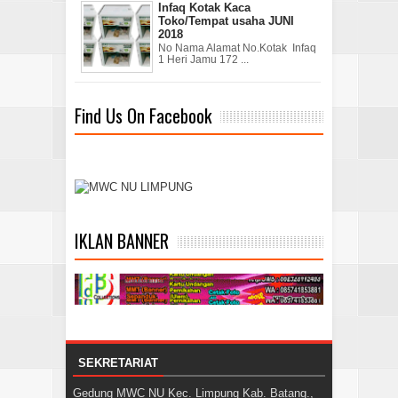
Infaq Kotak Kaca
Toko/Tempat usaha JUNI
2018
No Nama Alamat No.Kotak Infaq
1 Heri Jamu 172 ...
Find Us On Facebook
IKLAN BANNER
SEKRETARIAT
Gedung MWC NU Kec. Limpung Kab. Batang.,