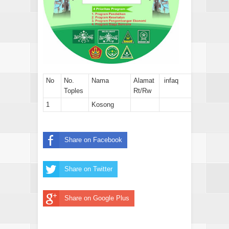
No
No.
Nama
Alamat
infaq
Toples
Rt/Rw
1
Kosong
Share on Facebook
Share on Twitter
Share on Google Plus