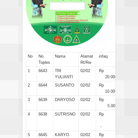
No
No.
Nama
Alamat
infaq
Toples
Rt/Rw
1
6643
TRI
02/02
Rp
YULIANTI
20.000
2
6644
SUSANTO
02/02
Rp
10.000
3
6639
DARYOSO
02/02
Rp
5.000
4
6638
SUTRISNO
02/02
Rp
-
5
6645
KARYO
02/02
Rp