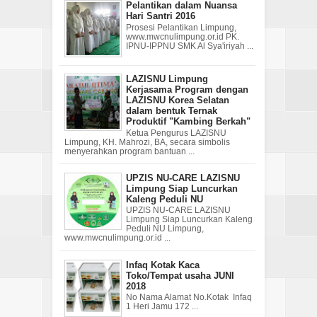
Pelantikan dalam Nuansa
Hari Santri 2016
Prosesi Pelantikan Limpung,
www.mwcnulimpung.or.id PK.
IPNU-IPPNU SMK Al Sya'iriyah ...
LAZISNU Limpung
Kerjasama Program dengan
LAZISNU Korea Selatan
dalam bentuk Ternak
Produktif "Kambing Berkah"
Ketua Pengurus LAZISNU
Limpung, KH. Mahrozi, BA, secara simbolis
menyerahkan program bantuan ...
UPZIS NU-CARE LAZISNU
Limpung Siap Luncurkan
Kaleng Peduli NU
UPZIS NU-CARE LAZISNU
Limpung Siap Luncurkan Kaleng
Peduli NU Limpung,
www.mwcnulimpung.or.id ...
Infaq Kotak Kaca
Toko/Tempat usaha JUNI
2018
No Nama Alamat No.Kotak Infaq
1 Heri Jamu 172 ...