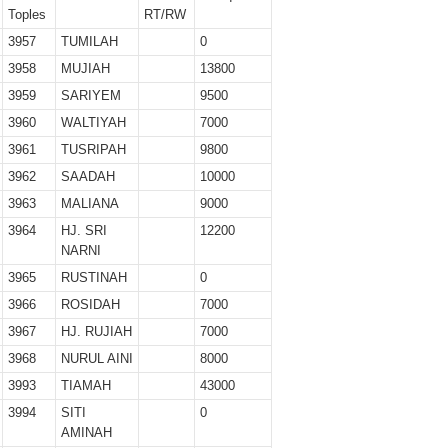
er II 2025
Toples
RT/RW
3957
TUMILAH
0
ber II 2025
3958
MUJIAH
13800
3959
SARIYEM
9500
r II 2025
3960
WALTIYAH
7000
r II 2025
3961
TUSRIPAH
9800
3962
SAADAH
10000
 II 2025
3963
MALIANA
9000
3964
HJ. SRI
12200
r II 2025
NARNI
II 2025
3965
RUSTINAH
0
3966
ROSIDAH
7000
r II 2025
3967
HJ. RUJIAH
7000
3968
NURUL AINI
8000
r II 2025
3993
TIAMAH
43000
II 2025
3994
SITI
0
AMINAH