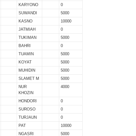
KARYONO
0
SUWANDI
5000
KASNO
10000
JATMIAH
0
TUKIMAN
5000
BAHRI
0
TUAMIN
5000
KOYAT
5000
MUHIDIN
5000
SLAMET M
5000
NUR
4000
KHOZIN
HONDORI
0
SUROSO
0
TURJAUN
0
PAT
10000
NGASRI
5000