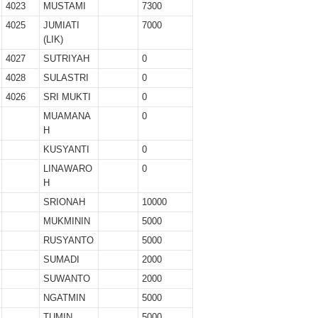
4023
MUSTAMI
7300
4025
JUMIATI
7000
(LIK)
4027
SUTRIYAH
0
4028
SULASTRI
0
4026
SRI MUKTI
0
MUAMANA
0
H
KUSYANTI
0
LINAWARO
0
H
SRIONAH
10000
MUKMININ
5000
RUSYANTO
5000
SUMADI
2000
SUWANTO
2000
NGATMIN
5000
TUMIN
5000