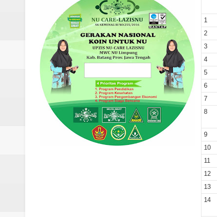
Laporan Koin Nu Rowosari Oktob
1
Laporan Koin Nu Pungangan Okto
2
3
Laporan Koin Nu Plumbon Oktobe
4
Laporan Koin Nu Ngaliyan Oktobe
5
6
Laporan Koin Nu Lobang Oktober
7
8
Laporan Koin Nu Limpung Oktobe
Laporan Koin Nu Kepuh Oktober 
9
10
Laporan Koin Nu Kalisalak Oktobe
11
12
Laporan Koin Nu Donorejo Oktobe
13
Laporan Koin Nu Dlisen Oktober 
14