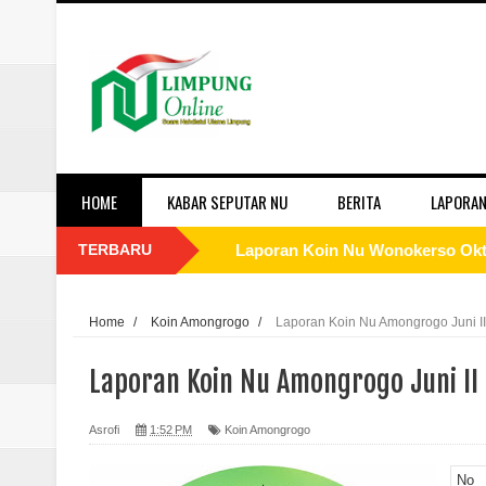
HOME
KABAR SEPUTAR NU
BERITA
LAPORAN
TERBARU
Laporan Koin Nu Wonokerso Okto
Laporan Koin Nu Tembok Oktober
Home
/
Koin Amongrogo
/
Laporan Koin Nu Amongrogo Juni I
Laporan Koin Nu Sukorejo Oktobe
Laporan Koin Nu Amongrogo Juni II
Laporan Koin Nu Sidomulyo Okto
Asrofi
1:52 PM
Koin Amongrogo
Laporan Koin Nu Sempu Oktober 
No