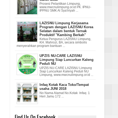
Prosesi Pelantikan Limpung,
www.mwcnulimpung.or.id PK. IPNU-
IPPNU SMK Al Sya'iriyah ...
LAZISNU Limpung Kerjasama
Program dengan LAZISNU Korea
Selatan dalam bentuk Ternak
Produktif "Kambing Berkah"
Ketua Pengurus LAZISNU Limpung,
KH. Mahrozi, BA, secara simbolis
menyerahkan program bantuan ...
UPZIS NU-CARE LAZISNU
Limpung Siap Luncurkan Kaleng
Peduli NU
UPZIS NU-CARE LAZISNU Limpung
Siap Luncurkan Kaleng Peduli NU
Limpung, www.mwcnulimpung.or.id ...
Infaq Kotak Kaca Toko/Tempat
usaha JUNI 2018
No Nama Alamat No.Kotak Infaq 1
Heri Jamu 172 ...
Find Us On Facebook