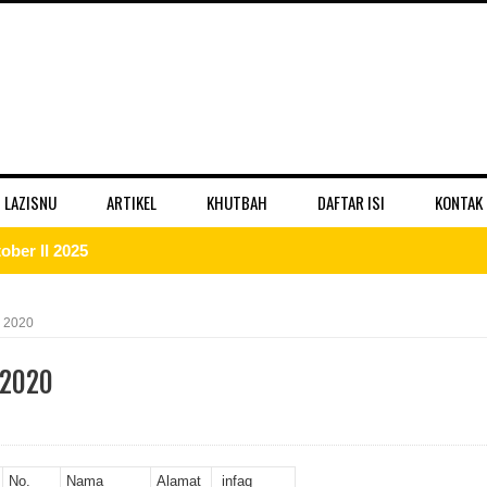
 LAZISNU
ARTIKEL
KHUTBAH
DAFTAR ISI
KONTAK
ber II 2025
 II 2025
I 2020
r II 2025
 2020
ber II 2025
II 2025
No.
Nama
Alamat
infaq