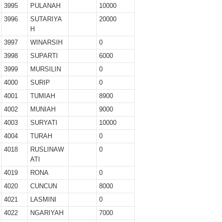
r II 2025
3995
PULANAH
10000
3996
SUTARIYA
20000
ber II 2025
H
3997
WINARSIH
0
ber I 2025
3998
SUPARTI
6000
3999
MURSILIN
0
 I 2025
4000
SURIP
0
UNG
4001
TUMIAH
8900
4002
MUNIAH
9000
4003
SURYATI
10000
4004
TURAH
0
4018
RUSLINAW
0
ATI
4019
RONA
0
4020
CUNCUN
8000
4021
LASMINI
0
4022
NGARIYAH
7000