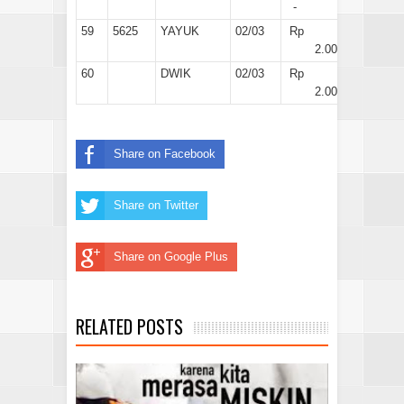
-
59
5625
YAYUK
02/03
Rp
2.000
60
DWIK
02/03
Rp
2.000
Share on Facebook
Share on Twitter
Share on Google Plus
RELATED POSTS