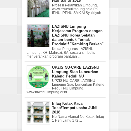
Hari Santri 2016
Prosesi Pelantikan Limpung,
www.mwcnulimpung.or.id PK.
IPNU-IPPNU SMK Al Sya'iriyah ...
LAZISNU Limpung
Kerjasama Program dengan
LAZISNU Korea Selatan
dalam bentuk Ternak
Produktif "Kambing Berkah"
Ketua Pengurus LAZISNU
Limpung, KH. Mahrozi, BA, secara simbolis
menyerahkan program bantuan ...
UPZIS NU-CARE LAZISNU
Limpung Siap Luncurkan
Kaleng Peduli NU
UPZIS NU-CARE LAZISNU
Limpung Siap Luncurkan Kaleng
Peduli NU Limpung,
www.mwcnulimpung.or.id ...
Infaq Kotak Kaca
Toko/Tempat usaha JUNI
2018
No Nama Alamat No.Kotak Infaq
1 Heri Jamu 172 ...