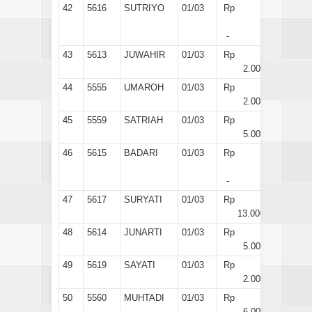
42
5616
SUTRIYO
01/03
Rp
-
43
5613
JUWAHIR
01/03
Rp
2.000
44
5555
UMAROH
01/03
Rp
2.000
45
5559
SATRIAH
01/03
Rp
5.000
46
5615
BADARI
01/03
Rp
-
47
5617
SURYATI
01/03
Rp
13.000
48
5614
JUNARTI
01/03
Rp
5.000
49
5619
SAYATI
01/03
Rp
2.000
50
5560
MUHTADI
01/03
Rp
6.000