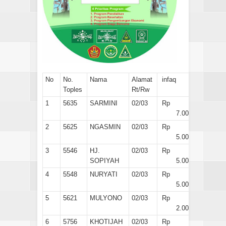
No
No.
Nama
Alamat
infaq
Toples
Rt/Rw
1
5635
SARMINI
02/03
Rp
7.000
2
5625
NGASMIN
02/03
Rp
5.000
3
5546
HJ.
02/03
Rp
SOPIYAH
5.000
4
5548
NURYATI
02/03
Rp
5.000
5
5621
MULYONO
02/03
Rp
2.000
6
5756
KHOTIJAH
02/03
Rp