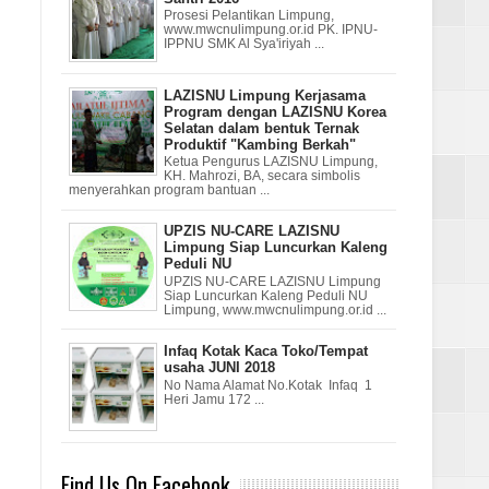
Prosesi Pelantikan Limpung,
www.mwcnulimpung.or.id PK. IPNU-
IPPNU SMK Al Sya'iriyah ...
LAZISNU Limpung Kerjasama
Program dengan LAZISNU Korea
Selatan dalam bentuk Ternak
Produktif "Kambing Berkah"
Ketua Pengurus LAZISNU Limpung,
KH. Mahrozi, BA, secara simbolis
menyerahkan program bantuan ...
UPZIS NU-CARE LAZISNU
Limpung Siap Luncurkan Kaleng
Peduli NU
UPZIS NU-CARE LAZISNU Limpung
Siap Luncurkan Kaleng Peduli NU
Limpung, www.mwcnulimpung.or.id ...
Infaq Kotak Kaca Toko/Tempat
usaha JUNI 2018
No Nama Alamat No.Kotak Infaq 1
Heri Jamu 172 ...
Find Us On Facebook