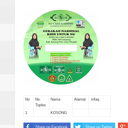
Laporan Koin Nu Rowosari Oktob
Laporan Koin Nu Pungangan Okto
Laporan Koin Nu Plumbon Oktobe
Laporan Koin Nu Ngaliyan Oktobe
Laporan Koin Nu Lobang Oktober
Laporan Koin Nu Limpung Oktobe
Laporan Koin Nu Kepuh Oktober 
Laporan Koin Nu Kalisalak Oktobe
No
No.
Nama
Alamat
infaq
Laporan Koin Nu Donorejo Oktobe
Toples
1
KOSONG
Laporan Koin Nu Dlisen Oktober 
Share on Facebook
Share on Twitter