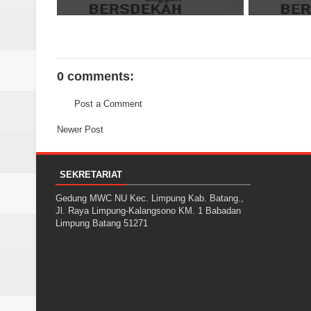
0 comments:
Post a Comment
Newer Post
SEKRETARIAT
Gedung MWC NU Kec. Limpung Kab. Batang.,
Jl. Raya Limpung-Kalangsono KM. 1 Babadan
Limpung Batang 51271