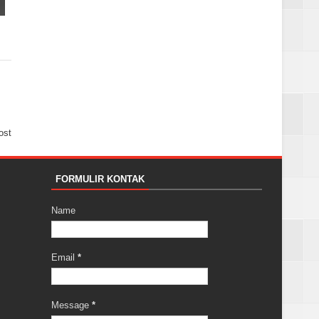
ost
FORMULIR KONTAK
Name
Email
*
Message
*