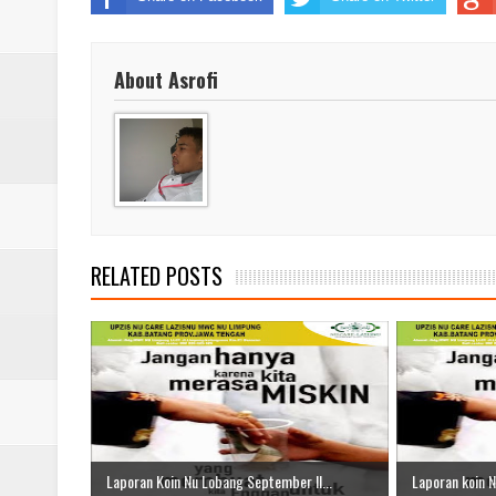
Laporan Koin Nu Babadan Oktobe
Laporan Koin Nu Amongrogo Okto
About Asrofi
Laporan Koin Nu Wonokerso Okto
Laporan Koin Nu Tembok Oktober
DATABASE ANSOR KEC. LIMP
RELATED POSTS
Laporan Koin Nu Lobang September II...
Laporan koin N