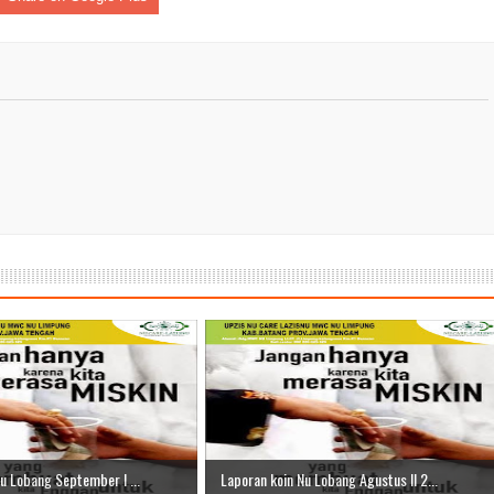
r II 2025
ber II 2025
ber I 2025
 I 2025
UNG
u Lobang September I ...
Laporan koin Nu Lobang Agustus II 2...