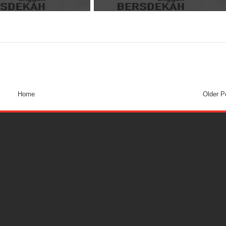
Home
Older P