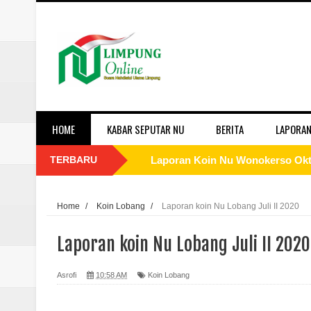
HOME
KABAR SEPUTAR NU
BERITA
LAPORAN
TERBARU
Laporan Koin Nu Wonokerso Okto
Laporan Koin Nu Tembok Oktober
Home
/
Koin Lobang
/
Laporan koin Nu Lobang Juli II 2020
Laporan Koin Nu Sukorejo Oktobe
Laporan koin Nu Lobang Juli II 2020
Laporan Koin Nu Sidomulyo Okto
Asrofi
10:58 AM
Koin Lobang
Laporan Koin Nu Sempu Oktober 