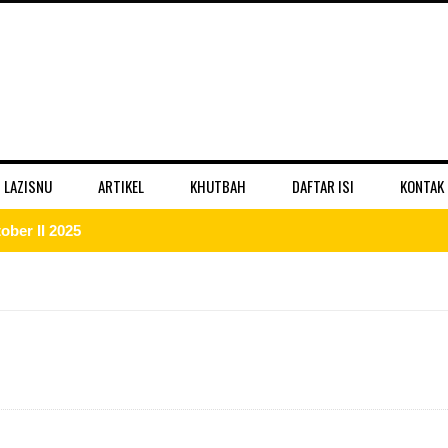
 LAZISNU
ARTIKEL
KHUTBAH
DAFTAR ISI
KONTAK
ber II 2025
 II 2025
r II 2025
ber II 2025
II 2025