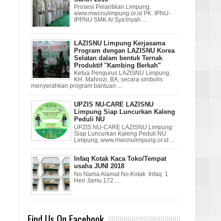
Prosesi Pelantikan Limpung,
www.mwcnulimpung.or.id PK. IPNU-
IPPNU SMK Al Sya'iriyah ...
LAZISNU Limpung Kerjasama
Program dengan LAZISNU Korea
Selatan dalam bentuk Ternak
Produktif "Kambing Berkah"
Ketua Pengurus LAZISNU Limpung,
KH. Mahrozi, BA, secara simbolis
menyerahkan program bantuan ...
UPZIS NU-CARE LAZISNU
Limpung Siap Luncurkan Kaleng
Peduli NU
UPZIS NU-CARE LAZISNU Limpung
Siap Luncurkan Kaleng Peduli NU
Limpung, www.mwcnulimpung.or.id ...
Infaq Kotak Kaca Toko/Tempat
usaha JUNI 2018
No Nama Alamat No.Kotak Infaq 1
Heri Jamu 172 ...
Find Us On Facebook