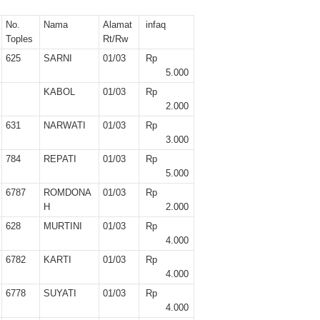
er II 2025
No.
Nama
Alamat
infaq
ber II 2025
Toples
Rt/Rw
625
SARNI
01/03
Rp
r II 2025
5.000
KABOL
01/03
Rp
r II 2025
2.000
631
NARWATI
01/03
Rp
 II 2025
3.000
784
REPATI
01/03
Rp
r II 2025
5.000
6787
ROMDONA
01/03
Rp
II 2025
H
2.000
628
MURTINI
01/03
Rp
r II 2025
4.000
6782
KARTI
01/03
Rp
r II 2025
4.000
6778
SUYATI
01/03
Rp
II 2025
4.000