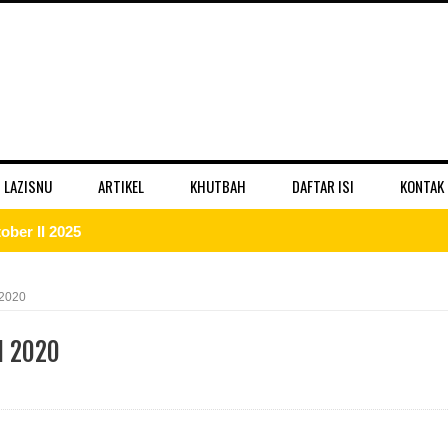
 LAZISNU
ARTIKEL
KHUTBAH
DAFTAR ISI
KONTAK
ber II 2025
 II 2025
 2020
r II 2025
I 2020
ber II 2025
II 2025