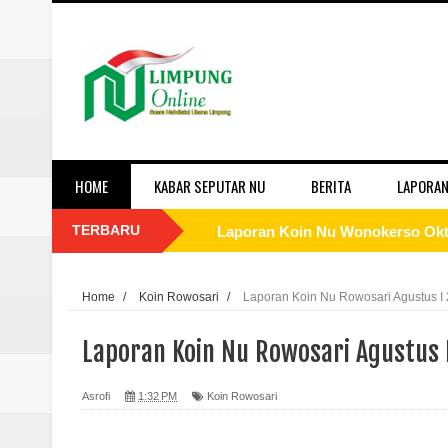
HOME
KABAR SEPUTAR NU
BERITA
LAPORAN
TERBARU
Laporan Koin Nu Wonokerso Okto
Laporan Koin Nu Tembok Oktober
Home
/
Koin Rowosari
/
Laporan Koin Nu Rowosari Agustus I
Laporan Koin Nu Sukorejo Oktobe
Laporan Koin Nu Rowosari Agustus 
Laporan Koin Nu Sidomulyo Okto
Asrofi
1:32 PM
Koin Rowosari
Laporan Koin Nu Sempu Oktober 