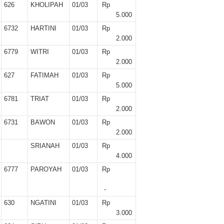
r II 2025
626
KHOLIPAH
01/03
Rp
5.000
ber II 2025
6732
HARTINI
01/03
Rp
2.000
ber I 2025
6779
WITRI
01/03
Rp
2.000
 I 2025
627
FATIMAH
01/03
Rp
5.000
UNG
6781
TRIAT
01/03
Rp
2.000
6731
BAWON
01/03
Rp
2.000
SRIANAH
01/03
Rp
4.000
6777
PAROYAH
01/03
Rp
-
630
NGATINI
01/03
Rp
3.000