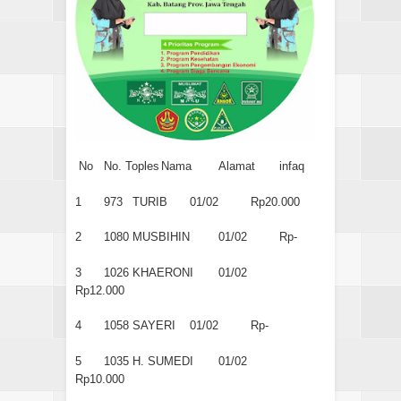
No
No. Toples
Nama
Alamat
infaq
1
973
TURIB
01/02
Rp20.000
2
1080
MUSBIHIN
01/02
Rp-
3
1026
KHAERONI
01/02
Rp12.000
4
1058
SAYERI
01/02
Rp-
5
1035
H. SUMEDI
01/02
Rp10.000