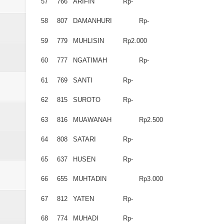
57
766
ARIFIN
Rp-
58
807
DAMANHURI
Rp-
59
779
MUHLISIN
Rp2.000
60
777
NGATIMAH
Rp-
61
769
SANTI
Rp-
62
815
SUROTO
Rp-
63
816
MUAWANAH
Rp2.500
64
808
SATARI
Rp-
65
637
HUSEN
Rp-
66
655
MUHTADIN
Rp3.000
67
812
YATEN
Rp-
68
774
MUHADI
Rp-