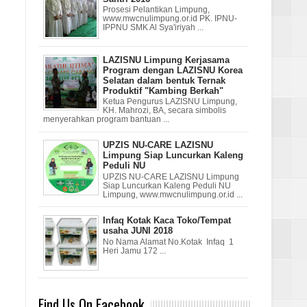
Prosesi Pelantikan Limpung,
www.mwcnulimpung.or.id PK. IPNU-
IPPNU SMK Al Sya'iriyah ...
LAZISNU Limpung Kerjasama
Program dengan LAZISNU Korea
Selatan dalam bentuk Ternak
Produktif "Kambing Berkah"
Ketua Pengurus LAZISNU Limpung,
KH. Mahrozi, BA, secara simbolis
menyerahkan program bantuan ...
UPZIS NU-CARE LAZISNU
Limpung Siap Luncurkan Kaleng
Peduli NU
UPZIS NU-CARE LAZISNU Limpung
Siap Luncurkan Kaleng Peduli NU
Limpung, www.mwcnulimpung.or.id ...
Infaq Kotak Kaca Toko/Tempat
usaha JUNI 2018
No Nama Alamat No.Kotak Infaq 1
Heri Jamu 172 ...
Find Us On Facebook