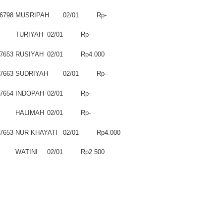
er II 2025
6798
MUSRIPAH
02/01
Rp-
ber II 2025
TURIYAH
02/01
Rp-
r II 2025
7653
RUSIYAH
02/01
Rp4.000
r II 2025
7663
SUDRIYAH
02/01
Rp-
 II 2025
7654
INDOPAH
02/01
Rp-
HALIMAH
02/01
Rp-
r II 2025
7653
NUR KHAYATI
02/01
Rp4.000
II 2025
WATINI
02/01
Rp2.500
r II 2025
r II 2025
II 2025