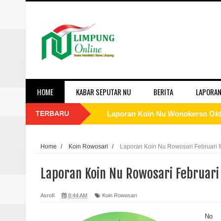
HOME
KABAR SEPUTAR NU
BERITA
LAPORAN
TERBARU
Laporan Koin Nu Wonokerso Okto
Laporan Koin Nu Tembok Oktober
Home
/
Koin Rowosari
/
Laporan Koin Nu Rowosari Februari I
Laporan Koin Nu Sukorejo Oktobe
Laporan Koin Nu Rowosari Februari 
Laporan Koin Nu Sidomulyo Okto
Asrofi
8:44 AM
Koin Rowosari
Laporan Koin Nu Sempu Oktober 
No