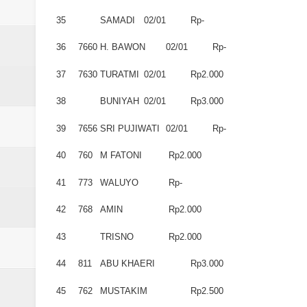
35
SAMADI
02/01
Rp-
36
7660
H. BAWON
02/01
Rp-
37
7630
TURATMI
02/01
Rp2.000
38
BUNIYAH
02/01
Rp3.000
39
7656
SRI PUJIWATI
02/01
Rp-
40
760
M FATONI
Rp2.000
41
773
WALUYO
Rp-
42
768
AMIN
Rp2.000
43
TRISNO
Rp2.000
44
811
ABU KHAERI
Rp3.000
45
762
MUSTAKIM
Rp2.500