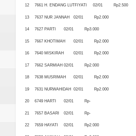
Laporan Koin Nu Babadan Oktobe
12
7661
H. ENDANG LUTFIYATI
02/01
Rp2.500
Laporan Koin Nu Amongrogo Okto
13
7637
NUR JANNAH
02/01
Rp2.000
14
7627
PARTI
02/01
Rp3.000
Laporan Koin Nu Wonokerso Okto
15
7667
KHOTIMAH
02/01
Rp2.000
Laporan Koin Nu Tembok Oktober
16
7640
MISKIRAH
02/01
Rp2.000
DATABASE ANSOR KEC. LIMP
17
7662
SARMIAH
02/01
Rp2.000
18
7638
MUSRIMAH
02/01
Rp2.000
19
7631
NURWAHIDAH
02/01
Rp2.000
20
6749
HARTI
02/01
Rp-
21
7657
BASARI
02/01
Rp-
22
7659
HAYATI
02/01
Rp2.000