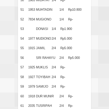
50
1985
WIDAYAT
1/4
Rp-
51
1953
MUHTADIN
1/4
Rp10.800
52
7834
MUGIONO
1/4
Rp-
53
DONASI
1/4
Rp1.900
54
1977
MUDIONO
2/4
Rp5.000
55
1915
JAMIL
2/4
Rp5.000
56
SRI RAHAYU
2/4
Rp5.000
57
1925
MUKLIS
2/4
Rp-
58
1927
TOYIBAH
2/4
Rp-
59
1979
SAMIJO
2/4
Rp-
60
1918
DUR MUNIR
2/4
Rp-
61
2035
TUSRIPAH
2/4
Rp-