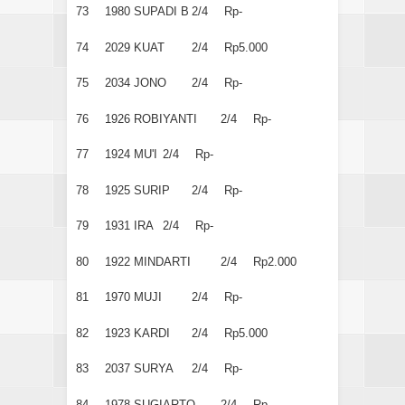
73
1980
SUPADI B
2/4
Rp-
74
2029
KUAT
2/4
Rp5.000
75
2034
JONO
2/4
Rp-
76
1926
ROBIYANTI
2/4
Rp-
77
1924
MU'I
2/4
Rp-
78
1925
SURIP
2/4
Rp-
79
1931
IRA
2/4
Rp-
80
1922
MINDARTI
2/4
Rp2.000
81
1970
MUJI
2/4
Rp-
82
1923
KARDI
2/4
Rp5.000
83
2037
SURYA
2/4
Rp-
84
1978
SUGIARTO
2/4
Rp-