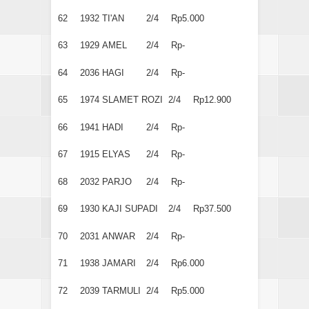
62
1932
TI'AN
2/4
Rp5.000
63
1929
AMEL
2/4
Rp-
64
2036
HAGI
2/4
Rp-
65
1974
SLAMET ROZI
2/4
Rp12.900
66
1941
HADI
2/4
Rp-
67
1915
ELYAS
2/4
Rp-
68
2032
PARJO
2/4
Rp-
69
1930
KAJI SUPADI
2/4
Rp37.500
70
2031
ANWAR
2/4
Rp-
71
1938
JAMARI
2/4
Rp6.000
72
2039
TARMULI
2/4
Rp5.000