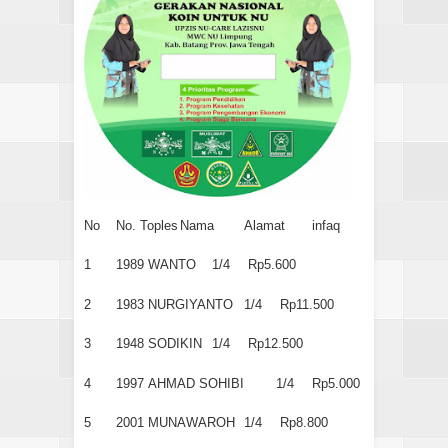
No
No. Toples
Nama
Alamat
infaq
1
1989
WANTO
1/4
Rp5.600
2
1983
NURGIYANTO
1/4
Rp11.500
3
1948
SODIKIN
1/4
Rp12.500
4
1997
AHMAD SOHIBI
1/4
Rp5.000
5
2001
MUNAWAROH
1/4
Rp8.800