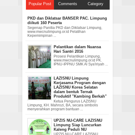
Popular Post
Comments
Category
PKD dan Diklatsar BANSER PAC. Limpung
diikuti 160 Peserta
Segenap Panitia PKD dan Diklatsar Limpung,
www.mwcnulimpung.or.id Pelatihan
Kepemimpinan ...
Pelantikan dalam Nuansa
Hari Santri 2016
Prosesi Pelantikan Limpung,
www.mwcnulimpung.or.id PK.
IPNU-IPPNU SMK Al Sya'iriyah ...
LAZISNU Limpung
Kerjasama Program dengan
LAZISNU Korea Selatan
dalam bentuk Ternak
Produktif "Kambing Berkah"
Ketua Pengurus LAZISNU
Limpung, KH. Mahrozi, BA, secara simbolis
menyerahkan program bantuan ...
UPZIS NU-CARE LAZISNU
Limpung Siap Luncurkan
Kaleng Peduli NU
UPZIS NU-CARE LAZISNU