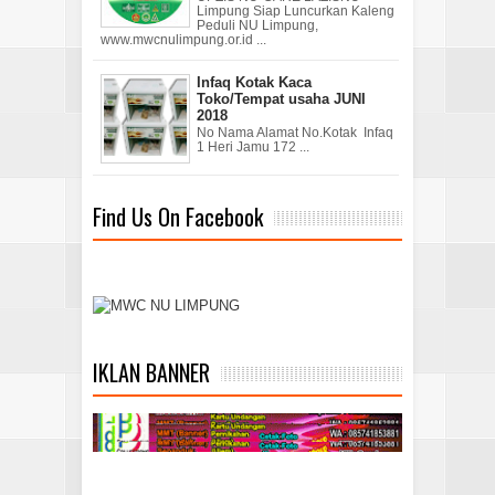
Limpung Siap Luncurkan Kaleng
Peduli NU Limpung,
www.mwcnulimpung.or.id ...
Infaq Kotak Kaca
Toko/Tempat usaha JUNI
2018
No Nama Alamat No.Kotak Infaq
1 Heri Jamu 172 ...
Find Us On Facebook
IKLAN BANNER