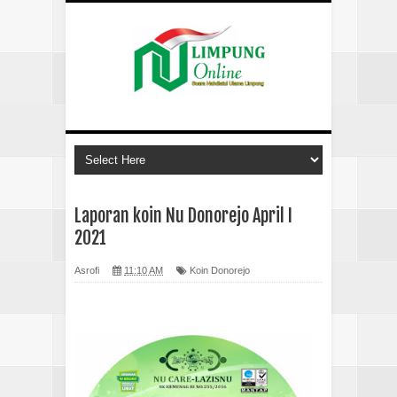
Laporan koin Nu Donorejo April I
2021
Asrofi
11:10 AM
Koin Donorejo