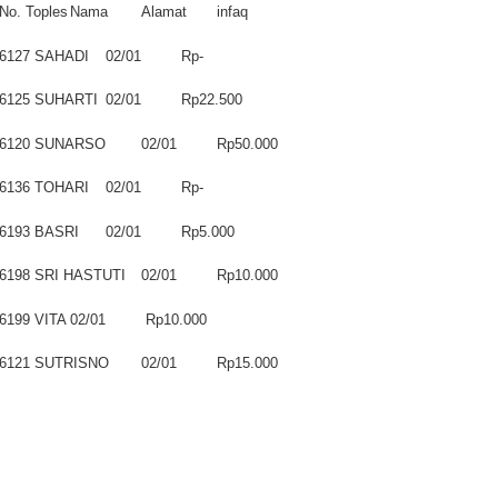
ber II 2025
No. Toples
Nama
Alamat
infaq
6127
SAHADI
02/01
Rp-
r II 2025
6125
SUHARTI
02/01
Rp22.500
r II 2025
6120
SUNARSO
02/01
Rp50.000
 II 2025
6136
TOHARI
02/01
Rp-
r II 2025
6193
BASRI
02/01
Rp5.000
II 2025
6198
SRI HASTUTI
02/01
Rp10.000
r II 2025
6199
VITA
02/01
Rp10.000
r II 2025
6121
SUTRISNO
02/01
Rp15.000
II 2025
r II 2025