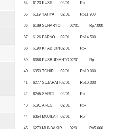
34
6123
KUSRI
02/01
Rp-
35
6119
YAHYA
02/01
Rp11.900
36
6189
SUNARYO
02/01
Rp7.000
37
6126
PARNO
02/01
Rp14.500
38
6190
KHABIDIN
02/01
Rp-
39
6356
RUSBUDIANTO
02/01
Rp-
40
6353
TOHIR
02/01
Rp10.000
41
6277
SUJARAH
02/01
Rp10.000
42
6245
SARITI
02/01
Rp-
43
6191
ARES
02/01
Rp-
44
6354
MUJILAH
02/01
Rp-
45
6273
MUNDAKIR
02/01
Rp5.000