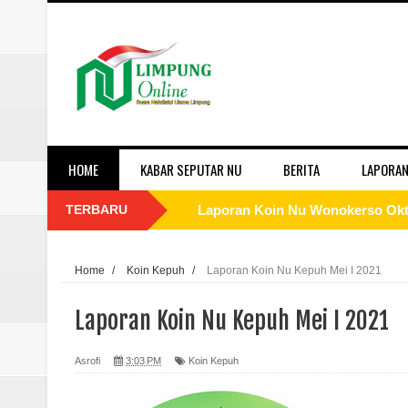
HOME
KABAR SEPUTAR NU
BERITA
LAPORAN
TERBARU
Laporan Koin Nu Tembok Oktober
Laporan Koin Nu Sukorejo Oktobe
Home
/
Koin Kepuh
/
Laporan Koin Nu Kepuh Mei I 2021
Laporan Koin Nu Sidomulyo Okto
Laporan Koin Nu Kepuh Mei I 2021
Laporan Koin Nu Sempu Oktober 
Asrofi
3:03 PM
Koin Kepuh
Laporan Koin Nu Rowosari Oktob