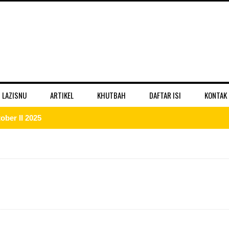
 LAZISNU
ARTIKEL
KHUTBAH
DAFTAR ISI
KONTAK
 II 2025
r II 2025
ber II 2025
II 2025
er II 2025