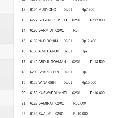
Laporan Koin Nu Amongrogo Okto
12
6194
MUSYONO
02/01
Rp7.500
Laporan Koin Nu Wonokerso Okto
13
6279
SUGENG SUSILO
02/01
Rp12.000
Laporan Koin Nu Tembok Oktober
14
6195
SARMIDI
02/01
Rp-
DATABASE ANSOR KEC. LIMP
15
6132
NUR ROHIM
02/01
Rp12.400
Laporan Koin Nu Wonokerso Okto
16
6138
A.MUBAROK
02/01
Rp-
17
6140
ABDUL ROHMAN
02/01
Rp13.500
18
6200
SYARIFUDIN
02/01
Rp-
19
6128
WINARSIH
02/01
Rp10.000
20
6130
KUSWARDIYANTI
02/01
Rp10.000
21
6129
SAMIRAH
02/01
Rp5.000
22
6139
SUALMI
02/01
Rp10.000