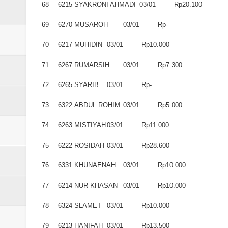
68
6215
SYAKRONI AHMADI
03/01
Rp20.100
69
6270
MUSAROH
03/01
Rp-
70
6217
MUHIDIN
03/01
Rp10.000
71
6267
RUMARSIH
03/01
Rp7.300
72
6265
SYARIB
03/01
Rp-
73
6322
ABDUL ROHIM
03/01
Rp5.000
74
6263
MISTIYAH
03/01
Rp11.000
75
6222
ROSIDAH
03/01
Rp28.600
76
6331
KHUNAENAH
03/01
Rp10.000
77
6214
NUR KHASAN
03/01
Rp10.000
78
6324
SLAMET
03/01
Rp10.000
79
6213
HANIFAH
03/01
Rp13.500