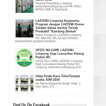
Prosesi Pelantikan Limpung,
www.mwcnulimpung.or.id PK. IPNU-
IPPNU SMK Al Sya'iriyah ...
LAZISNU Limpung Kerjasama
Program dengan LAZISNU Korea
Selatan dalam bentuk Ternak
Produktif "Kambing Berkah"
Ketua Pengurus LAZISNU Limpung,
KH. Mahrozi, BA, secara simbolis
menyerahkan program bantuan ...
UPZIS NU-CARE LAZISNU
Limpung Siap Luncurkan Kaleng
Peduli NU
UPZIS NU-CARE LAZISNU Limpung
Siap Luncurkan Kaleng Peduli NU
Limpung, www.mwcnulimpung.or.id ...
Infaq Kotak Kaca Toko/Tempat
usaha JUNI 2018
No Nama Alamat No.Kotak Infaq 1
Heri Jamu 172 ...
Find Us On Facebook