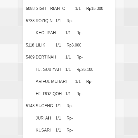
5098
SIGIT TRIANTO
1/1
Rp15.000
5738
ROZIQIN
1/1
Rp-
KHOLIPAH
1/1
Rp-
5118
LILIK
1/1
Rp3.000
5489
DERTINAH
1/1
Rp-
HJ. SUBIYAH
1/1
Rp26.100
ARIFUL MUHARI
1/1
Rp-
HJ. ROZIQOH
1/1
Rp-
5148
SUGENG
1/1
Rp-
JURI'AH
1/1
Rp-
KUSARI
1/1
Rp-