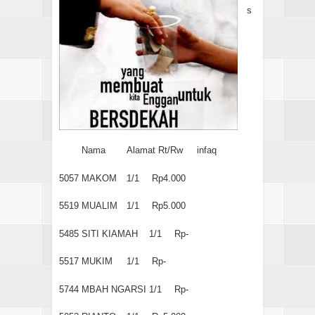
s
Nama
Alamat Rt/Rw
infaq
5057
MAKOM
1/1
Rp4.000
5519
MUALIM
1/1
Rp5.000
5485
SITI KIAMAH
1/1
Rp-
5517
MUKIM
1/1
Rp-
5744
MBAH NGARSI
1/1
Rp-