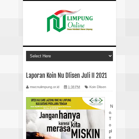
Laporan Koin Nu Dlisen Juli II 2021
mwcnulimpung.or.id
1:38 PM
Koin Dlisen
N
o.
T
o
pl
e