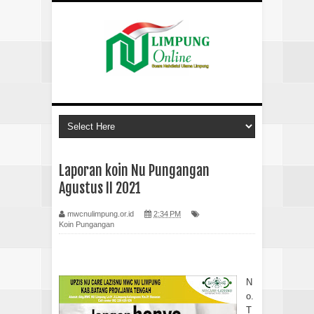
Laporan koin Nu Pungangan
Agustus II 2021
mwcnulimpung.or.id
2:34 PM
Koin Pungangan
N
o.
T