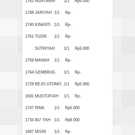
1762
NGATIRAH
1/1
Rp5.000
1748
JARIYAH
1/1
Rp-
1740
KINANTI
1/1
Rp-
1761
TUSRI
1/1
Rp-
SUTRIYAH
1/1
Rp5.000
1759
MANAH
1/1
Rp-
1764
GEMBRUG
1/1
Rp-
1729
BEJO UTOMO
1/1
Rp5.900
1691
MUSTOFIAH
1/1
Rp-
1747
RINA
1/1
Rp5.000
1734
BU’ YAH
1/1
Rp9.000
1687
MISRI
1/1
Rp-