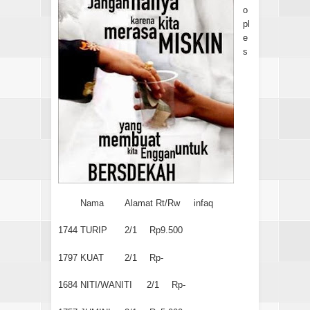
o
pl
e
s
Nama
Alamat Rt/Rw
infaq
1744
TURIP
2/1
Rp9.500
1797
KUAT
2/1
Rp-
1684
NITI/WANITI
2/1
Rp-