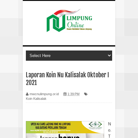
Laporan Koin Nu Kalisalak Oktober I
2021
mwcnulimpung.or.id
1:39 PM
Koin Kalisalak
N
o.
T