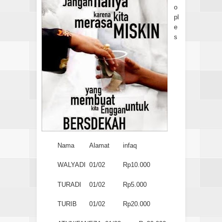
o
pl
e
s
Nama
Alamat
infaq
WALYADI
01/02
Rp10.000
TURADI
01/02
Rp5.000
TURIB
01/02
Rp20.000