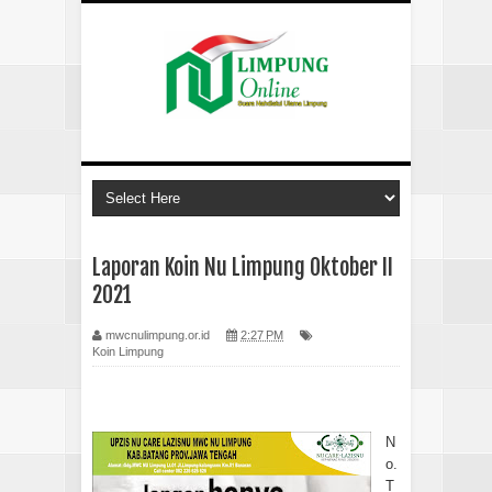
Laporan Koin Nu Limpung Oktober II
2021
mwcnulimpung.or.id
2:27 PM
Koin Limpung
N
o.
T