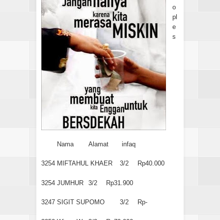
o
pl
e
s
Nama
Alamat
infaq
3254
MIFTAHUL KHAER
3/2
Rp40.000
3254
JUMHUR
3/2
Rp31.900
3247
SIGIT SUPOMO
3/2
Rp-