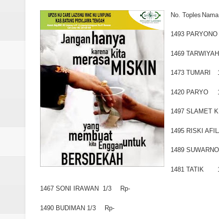
Laporan Koin Nu Rowosari Oktob
No. Toples
Nama
Laporan Koin Nu Pungangan Okto
1493
PARYONO
Laporan Koin Nu Plumbon Oktobe
1469
TARWIYAH
Laporan Koin Nu Ngaliyan Oktobe
1473
TUMARI
Laporan Koin Nu Lobang Oktober
1420
PARYO
1497
SLAMET 
Laporan Koin Nu Limpung Oktobe
1495
RISKI AFI
Laporan Koin Nu Kepuh Oktober 
1489
SUWARNO
Laporan Koin Nu Kalisalak Oktobe
1481
TATIK
Laporan Koin Nu Donorejo Oktobe
1467
SONI IRAWAN
1/3
Rp-
Laporan Koin Nu Dlisen Oktober 
1490
BUDIMAN
1/3
Rp-