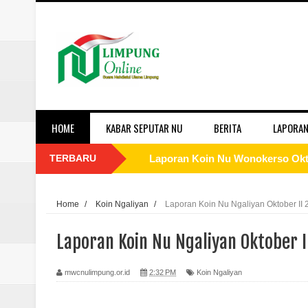
HOME
KABAR SEPUTAR NU
BERITA
LAPORAN
TERBARU
Laporan Koin Nu Wonokerso Okto
Laporan Koin Nu Tembok Oktober
Home
/
Koin Ngaliyan
/
Laporan Koin Nu Ngaliyan Oktober II 
Laporan Koin Nu Sukorejo Oktobe
Laporan Koin Nu Ngaliyan Oktober I
Laporan Koin Nu Sidomulyo Okto
mwcnulimpung.or.id
2:32 PM
Koin Ngaliyan
Laporan Koin Nu Sempu Oktober 