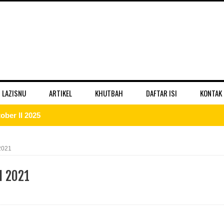
 LAZISNU
ARTIKEL
KHUTBAH
DAFTAR ISI
KONTAK
ber II 2025
 II 2025
2021
r II 2025
I 2021
ber II 2025
II 2025