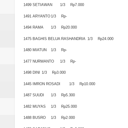
Laporan Koin Nu Babadan Oktobe
1499
SETIAWAN
1/3
Rp7.000
Laporan Koin Nu Amongrogo Okto
1491
ARYANTO
1/3
Rp-
1494
RAMA
1/3
Rp20.000
Laporan Koin Nu Wonokerso Okto
1475
BAGHIS BELUA RASHANDRIA
1/3
Rp24.000
Laporan Koin Nu Tembok Oktober
1480
MIATUN
1/3
Rp-
DATABASE ANSOR KEC. LIMP
1477
NURWANTO
1/3
Rp-
1498
DINI
1/3
Rp3.000
1445
IMRON ROSADI
1/3
Rp10.000
1487
SUUDI
1/3
Rp5.300
1482
MUYAS
1/3
Rp25.000
1488
BUSRO
1/3
Rp2.000