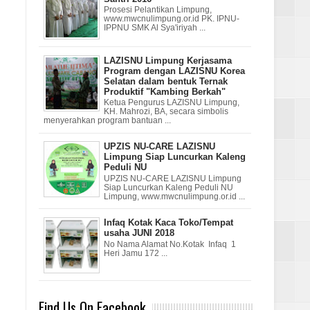
Prosesi Pelantikan Limpung,
www.mwcnulimpung.or.id PK. IPNU-
IPPNU SMK Al Sya'iriyah ...
LAZISNU Limpung Kerjasama
Program dengan LAZISNU Korea
Selatan dalam bentuk Ternak
Produktif "Kambing Berkah"
Ketua Pengurus LAZISNU Limpung,
KH. Mahrozi, BA, secara simbolis
menyerahkan program bantuan ...
UPZIS NU-CARE LAZISNU
Limpung Siap Luncurkan Kaleng
Peduli NU
UPZIS NU-CARE LAZISNU Limpung
Siap Luncurkan Kaleng Peduli NU
Limpung, www.mwcnulimpung.or.id ...
Infaq Kotak Kaca Toko/Tempat
usaha JUNI 2018
No Nama Alamat No.Kotak Infaq 1
Heri Jamu 172 ...
Find Us On Facebook