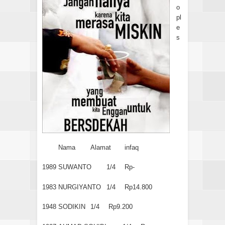
o
pl
e
s
Nama
Alamat
infaq
1989
SUWANTO
1/4
Rp-
1983
NURGIYANTO
1/4
Rp14.800
1948
SODIKIN
1/4
Rp9.200