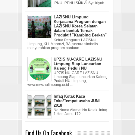
IPNU-IPPNU SMK Al Sya'iriyah ...
LAZISNU Limpung
Kerjasama Program dengan
LAZISNU Korea Selatan
dalam bentuk Ternak
Produktif "Kambing Berkah"
Ketua Pengurus LAZISNU
Limpung, KH. Mahrozi, BA, secara simbolis
menyerahkan program bantuan ...
UPZIS NU-CARE LAZISNU
Limpung Siap Luncurkan
Kaleng Peduli NU
UPZIS NU-CARE LAZISNU
Limpung Siap Luncurkan Kaleng
Peduli NU Limpung,
www.mwcnulimpung.or.id ...
Infaq Kotak Kaca
Toko/Tempat usaha JUNI
2018
No Nama Alamat No.Kotak Infaq
1 Heri Jamu 172 ...
Find Us On Facebook