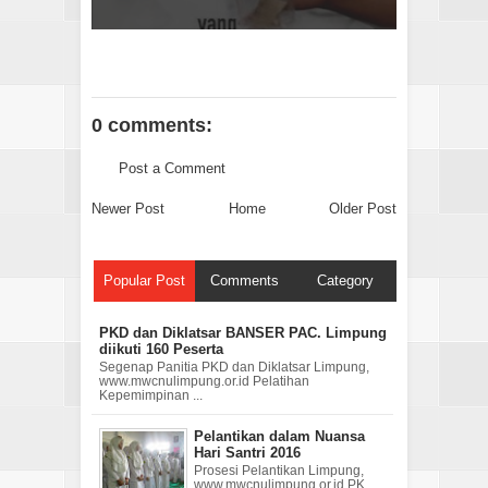
0 comments:
Post a Comment
Newer Post
Home
Older Post
Popular Post
Comments
Category
PKD dan Diklatsar BANSER PAC. Limpung
diikuti 160 Peserta
Segenap Panitia PKD dan Diklatsar Limpung,
www.mwcnulimpung.or.id Pelatihan
Kepemimpinan ...
Pelantikan dalam Nuansa
Hari Santri 2016
Prosesi Pelantikan Limpung,
www.mwcnulimpung.or.id PK.