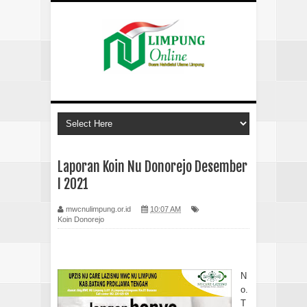
Laporan Koin Nu Donorejo Desember
I 2021
mwcnulimpung.or.id
10:07 AM
Koin Donorejo
N
o.
T