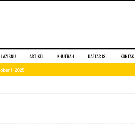
 LAZISNU
ARTIKEL
KHUTBAH
DAFTAR ISI
KONTAK
ber II 2025
 II 2025
r II 2025
ber II 2025
II 2025