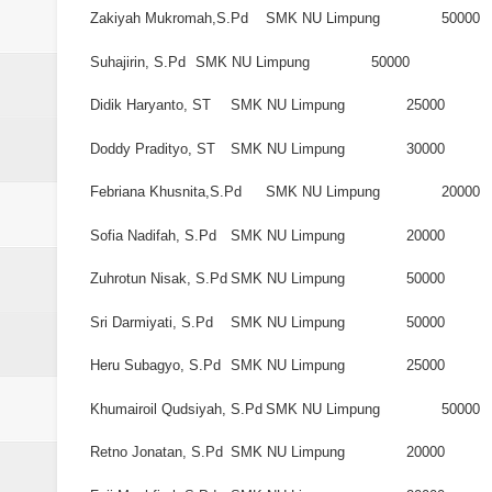
Laporan Koin Nu Babadan Oktobe
Zakiyah Mukromah,S.Pd
SMK NU Limpung
50000
Laporan Koin Nu Amongrogo Okto
Suhajirin, S.Pd
SMK NU Limpung
50000
Didik Haryanto, ST
SMK NU Limpung
25000
Laporan Koin Nu Wonokerso Okto
Doddy Pradityo, ST
SMK NU Limpung
30000
Laporan Koin Nu Tembok Oktober
Febriana Khusnita,S.Pd
SMK NU Limpung
20000
DATABASE ANSOR KEC. LIMP
Sofia Nadifah, S.Pd
SMK NU Limpung
20000
Zuhrotun Nisak, S.Pd
SMK NU Limpung
50000
Sri Darmiyati, S.Pd
SMK NU Limpung
50000
Heru Subagyo, S.Pd
SMK NU Limpung
25000
Khumairoil Qudsiyah, S.Pd
SMK NU Limpung
50000
Retno Jonatan, S.Pd
SMK NU Limpung
20000