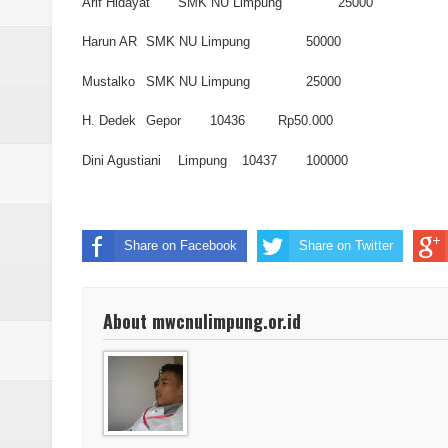
Arif Hidayat
SMK NU Limpung
25000
Harun AR
SMK NU Limpung
50000
Mustalko
SMK NU Limpung
25000
H. Dedek
Gepor
10436
Rp50.000
Dini Agustiani
Limpung
10437
100000
Share on Facebook
Share on Twitter
About mwcnulimpung.or.id