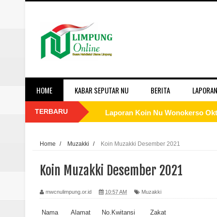
HOME
KABAR SEPUTAR NU
BERITA
LAPORAN
TERBARU
Laporan Koin Nu Wonokerso Okto
Laporan Koin Nu Tembok Oktober
Home
/
Muzakki
/
Koin Muzakki Desember 2021
Laporan Koin Nu Sukorejo Oktobe
Koin Muzakki Desember 2021
Laporan Koin Nu Sidomulyo Okto
mwcnulimpung.or.id
10:57 AM
Muzakki
Laporan Koin Nu Sempu Oktober 
Nama
Alamat
No.Kwitansi
Zakat