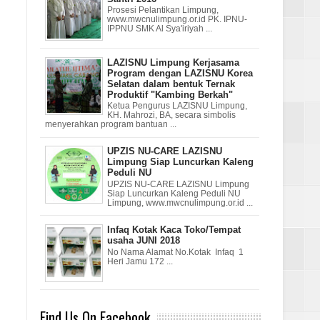
Prosesi Pelantikan Limpung,
www.mwcnulimpung.or.id PK. IPNU-
IPPNU SMK Al Sya'iriyah ...
LAZISNU Limpung Kerjasama
Program dengan LAZISNU Korea
Selatan dalam bentuk Ternak
Produktif "Kambing Berkah"
Ketua Pengurus LAZISNU Limpung,
KH. Mahrozi, BA, secara simbolis
menyerahkan program bantuan ...
UPZIS NU-CARE LAZISNU
Limpung Siap Luncurkan Kaleng
Peduli NU
UPZIS NU-CARE LAZISNU Limpung
Siap Luncurkan Kaleng Peduli NU
Limpung, www.mwcnulimpung.or.id ...
Infaq Kotak Kaca Toko/Tempat
usaha JUNI 2018
No Nama Alamat No.Kotak Infaq 1
Heri Jamu 172 ...
Find Us On Facebook