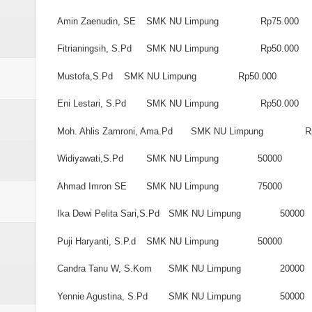
Laporan Koin Nu Rowosari Oktob
Amin Zaenudin, SE
SMK NU Limpung
Rp75.000
Laporan Koin Nu Pungangan Okto
Fitrianingsih, S.Pd
SMK NU Limpung
Rp50.000
Laporan Koin Nu Plumbon Oktobe
Mustofa,S.Pd
SMK NU Limpung
Rp50.000
Laporan Koin Nu Ngaliyan Oktobe
Eni Lestari, S.Pd
SMK NU Limpung
Rp50.000
Laporan Koin Nu Lobang Oktober
Moh. Ahlis Zamroni, Ama.Pd
SMK NU Limpung
R
Widiyawati,S.Pd
SMK NU Limpung
50000
Laporan Koin Nu Limpung Oktobe
Ahmad Imron SE
SMK NU Limpung
75000
Laporan Koin Nu Kepuh Oktober 
Ika Dewi Pelita Sari,S.Pd
SMK NU Limpung
50000
Laporan Koin Nu Kalisalak Oktobe
Puji Haryanti, S.P.d
SMK NU Limpung
50000
Laporan Koin Nu Donorejo Oktobe
Candra Tanu W, S.Kom
SMK NU Limpung
20000
Laporan Koin Nu Dlisen Oktober 
Yennie Agustina, S.Pd
SMK NU Limpung
50000