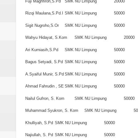
Fuji Maghfiroh,S.Pd
SMK NU Limpung
20000
Rizqi Maulana,S.Pd.I
SMK NU Limpung
50000
Sigit Nugroho,S.Or
SMK NU Limpung
50000
Wahyu Hidayat, S.Kom
SMK NU Limpung
20000
Ari Kurniasih,S.Pd
SMK NU Limpung
50000
Bagus Setyadi, S.Pd
SMK NU Limpung
50000
A.Syaiful Munir, S.Pd
SMK NU Limpung
50000
Ahmad Fahrudin , SE
SMK NU Limpung
50000
Nailul Gufron, S. Kom
SMK NU Limpung
50000
Muhammad Syukron, S. Kom
SMK NU Limpung
50
Khulliyah, S.Pd
SMK NU Limpung
50000
Najiullah, S. Pd
SMK NU Limpung
50000