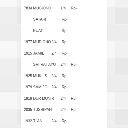
7834
MUGIONO
1/4
Rp-
SATARI
Rp-
KUAT
Rp-
1977
MUDIONO
2/4
Rp-
1915
JAMIL
2/4
Rp-
SRI RAHAYU
2/4
Rp-
1925
MUKLIS
2/4
Rp-
1979
SAMIJO
2/4
Rp-
1918
DUR MUNIR
2/4
Rp-
2035
TUSRIPAH
2/4
Rp-
1932
TI'AN
2/4
Rp-