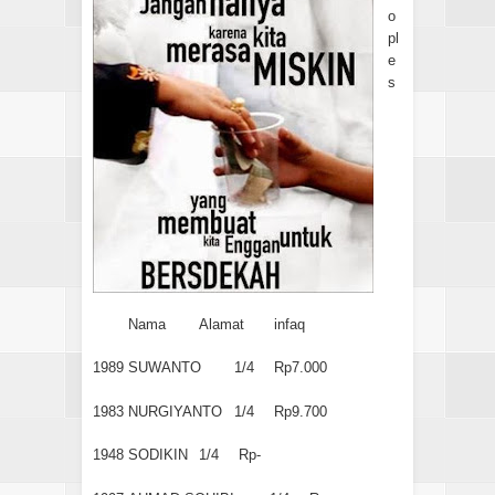
o
pl
e
s
Nama
Alamat
infaq
1989
SUWANTO
1/4
Rp7.000
1983
NURGIYANTO
1/4
Rp9.700
1948
SODIKIN
1/4
Rp-