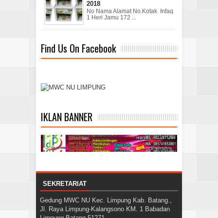
2018
No Nama Alamat No.Kotak Infaq
1 Heri Jamu 172 ...
Find Us On Facebook
IKLAN BANNER
SEKRETARIAT
Gedung MWC NU Kec. Limpung Kab. Batang.,
Jl. Raya Limpung-Kalangsono KM. 1 Babadan
Limpung Batang 51271