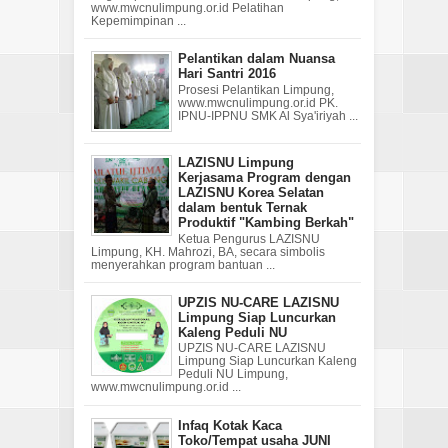
www.mwcnulimpung.or.id Pelatihan
Kepemimpinan ...
Pelantikan dalam Nuansa
Hari Santri 2016
Prosesi Pelantikan Limpung,
www.mwcnulimpung.or.id PK.
IPNU-IPPNU SMK Al Sya'iriyah ...
LAZISNU Limpung
Kerjasama Program dengan
LAZISNU Korea Selatan
dalam bentuk Ternak
Produktif "Kambing Berkah"
Ketua Pengurus LAZISNU
Limpung, KH. Mahrozi, BA, secara simbolis
menyerahkan program bantuan ...
UPZIS NU-CARE LAZISNU
Limpung Siap Luncurkan
Kaleng Peduli NU
UPZIS NU-CARE LAZISNU
Limpung Siap Luncurkan Kaleng
Peduli NU Limpung,
www.mwcnulimpung.or.id ...
Infaq Kotak Kaca
Toko/Tempat usaha JUNI