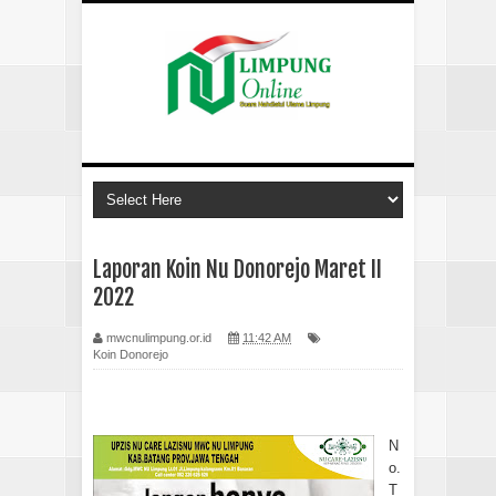
Laporan Koin Nu Donorejo Maret II
2022
mwcnulimpung.or.id
11:42 AM
Koin Donorejo
N
o.
T