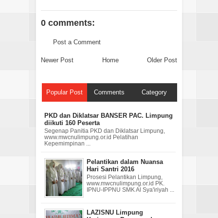
0 comments:
Post a Comment
Newer Post
Home
Older Post
Popular Post
Comments
Category
PKD dan Diklatsar BANSER PAC. Limpung
diikuti 160 Peserta
Segenap Panitia PKD dan Diklatsar Limpung,
www.mwcnulimpung.or.id Pelatihan
Kepemimpinan ...
Pelantikan dalam Nuansa
Hari Santri 2016
Prosesi Pelantikan Limpung,
www.mwcnulimpung.or.id PK.
IPNU-IPPNU SMK Al Sya'iriyah ...
LAZISNU Limpung