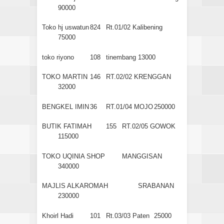
90000
Toko hj uswatun
824
Rt.01/02 Kalibening
75000
toko riyono
108
tinembang
13000
TOKO MARTIN
146
RT.02/02 KRENGGAN
32000
BENGKEL IMIN
36
RT.01/04 MOJO
250000
BUTIK FATIMAH
155
RT.02/05 GOWOK
115000
TOKO UQINIA SHOP
MANGGISAN
340000
MAJLIS ALKAROMAH
SRABANAN
230000
Khoirl Hadi
101
Rt.03/03 Paten
25000