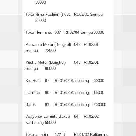
30000
Toko Nilna Fashion ()
031
Rt.02/01 Sempu
35000
Toko Hermanto
037
Rt.02/04 Sempu
83000
Purwanto Motor (Bengkel)
042
Rt.02/01
Sempu
72000
Yudha Motor (Bengkel)
043
Rt.02/01
Sempu
90000
Ky. Rofi’i
87
Rt.01/02 Kalibening
60000
Halimah
90
Rt.01/02 Kalibening
16000
Barok
91
Rt.01/02 Kalibening
230000
Waryono/ Lumintu Bakso
94
Rt.02/02
Kalibening
55000
Toko an naja
172 B
Rt.01/02 Kalibening