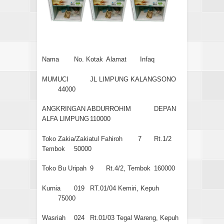
Nama
No. Kotak
Alamat
Infaq
MUMUCI
JL LIMPUNG KALANGSONO
44000
ANGKRINGAN ABDURROHIM
DEPAN
ALFA LIMPUNG
110000
Toko Zakia/Zakiatul Fahiroh
7
Rt.1/2
Tembok
50000
Toko Bu Uripah
9
Rt.4/2, Tembok
160000
Kurnia
019
RT.01/04 Kemiri, Kepuh
75000
Wasriah
024
Rt.01/03 Tegal Wareng, Kepuh