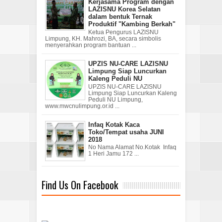
Kerjasama Program dengan
LAZISNU Korea Selatan
dalam bentuk Ternak
Produktif "Kambing Berkah"
Ketua Pengurus LAZISNU
Limpung, KH. Mahrozi, BA, secara simbolis
menyerahkan program bantuan ...
UPZIS NU-CARE LAZISNU
Limpung Siap Luncurkan
Kaleng Peduli NU
UPZIS NU-CARE LAZISNU
Limpung Siap Luncurkan Kaleng
Peduli NU Limpung,
www.mwcnulimpung.or.id ...
Infaq Kotak Kaca
Toko/Tempat usaha JUNI
2018
No Nama Alamat No.Kotak Infaq
1 Heri Jamu 172 ...
Find Us On Facebook