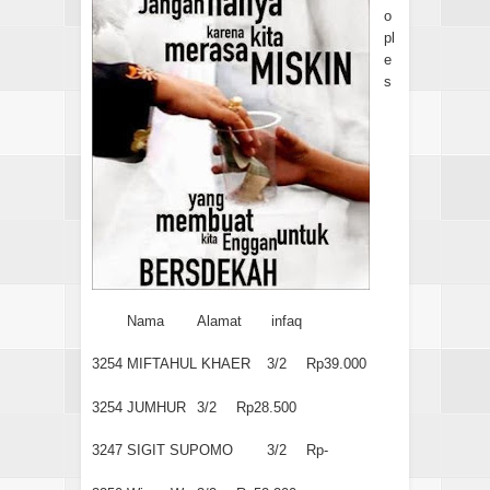
o
pl
e
s
Nama
Alamat
infaq
3254
MIFTAHUL KHAER
3/2
Rp39.000
3254
JUMHUR
3/2
Rp28.500
3247
SIGIT SUPOMO
3/2
Rp-