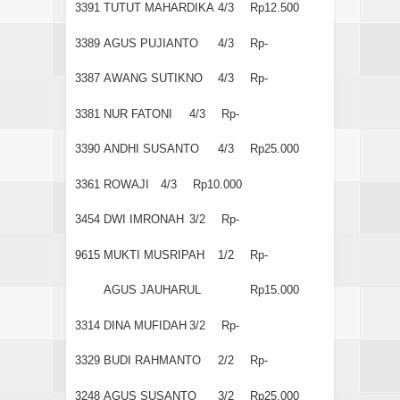
3391
TUTUT MAHARDIKA
4/3
Rp12.500
3389
AGUS PUJIANTO
4/3
Rp-
3387
AWANG SUTIKNO
4/3
Rp-
3381
NUR FATONI
4/3
Rp-
3390
ANDHI SUSANTO
4/3
Rp25.000
3361
ROWAJI
4/3
Rp10.000
3454
DWI IMRONAH
3/2
Rp-
9615
MUKTI MUSRIPAH
1/2
Rp-
AGUS JAUHARUL
Rp15.000
3314
DINA MUFIDAH
3/2
Rp-
3329
BUDI RAHMANTO
2/2
Rp-
3248
AGUS SUSANTO
3/2
Rp25.000