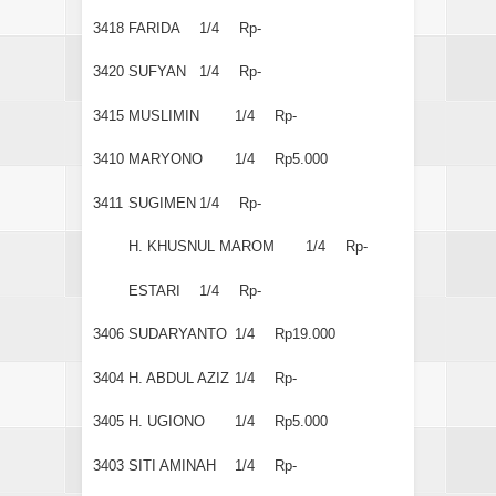
3418
FARIDA
1/4
Rp-
3420
SUFYAN
1/4
Rp-
3415
MUSLIMIN
1/4
Rp-
3410
MARYONO
1/4
Rp5.000
3411
SUGIMEN
1/4
Rp-
H. KHUSNUL MAROM
1/4
Rp-
ESTARI
1/4
Rp-
3406
SUDARYANTO
1/4
Rp19.000
3404
H. ABDUL AZIZ
1/4
Rp-
3405
H. UGIONO
1/4
Rp5.000
3403
SITI AMINAH
1/4
Rp-