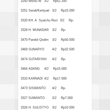
3250
Wisnu W
3/2
Rp52.200
3251
Sendi/Kertiyati
3/2
Rp15.000
3320
KH. A. Syaichu Rozi
3/2
Rp-
3328
H. MUNADAR
3/2
Rp-
3470
Pandol Qodim
3/2
Rp50.000
3469
SUNARYO
4/2
Rp32.500
3474
SUTARIYAH
4/2
Rp-
3464
ADANG
4/2
Rp15.000
3310
KARNADI
4/2
Rp17.000
3473
SISWANTO
4/2
Rp-
3327
SUWANTO
3/2
Rp7.000
3326
H. SULISTYO
3/2
Rp10.000