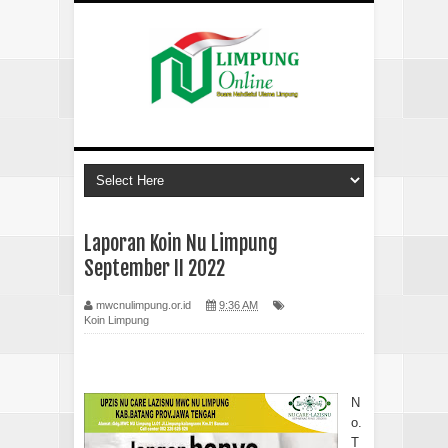
Laporan Koin Nu Limpung
September II 2022
mwcnulimpung.or.id
9:36 AM
Koin Limpung
N
o.
T