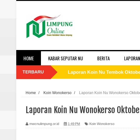
HOME
KABAR SEPUTAR NU
BERITA
LAPORAN
TERBARU
Laporan Koin Nu Tembok Oktober
Laporan Koin Nu Sukorejo Oktobe
Home
/
Koin Wonokerso
/
Laporan Koin Nu Wonokerso Oktobe
Laporan Koin Nu Sidomulyo Okto
Laporan Koin Nu Wonokerso Oktober
Laporan Koin Nu Sempu Oktober 
mwcnulimpung.or.id
1:49 PM
Koin Wonokerso
Laporan Koin Nu Rowosari Oktob