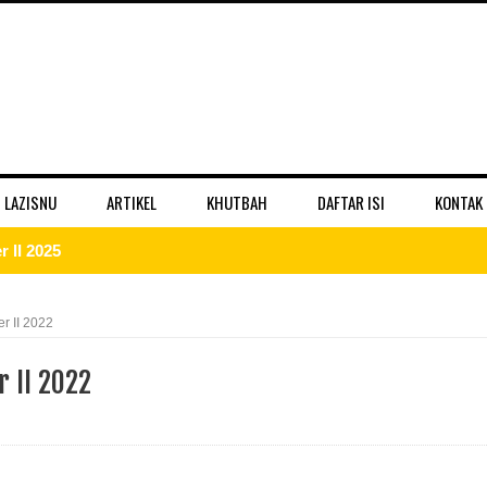
 LAZISNU
ARTIKEL
KHUTBAH
DAFTAR ISI
KONTAK
 II 2025
r II 2025
r II 2022
ber II 2025
 II 2022
II 2025
er II 2025