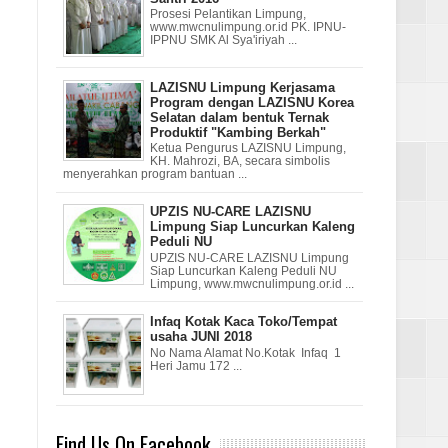
Prosesi Pelantikan Limpung,
www.mwcnulimpung.or.id PK. IPNU-
IPPNU SMK Al Sya'iriyah ...
LAZISNU Limpung Kerjasama
Program dengan LAZISNU Korea
Selatan dalam bentuk Ternak
Produktif "Kambing Berkah"
Ketua Pengurus LAZISNU Limpung,
KH. Mahrozi, BA, secara simbolis
menyerahkan program bantuan ...
UPZIS NU-CARE LAZISNU
Limpung Siap Luncurkan Kaleng
Peduli NU
UPZIS NU-CARE LAZISNU Limpung
Siap Luncurkan Kaleng Peduli NU
Limpung, www.mwcnulimpung.or.id ...
Infaq Kotak Kaca Toko/Tempat
usaha JUNI 2018
No Nama Alamat No.Kotak Infaq 1
Heri Jamu 172 ...
Find Us On Facebook