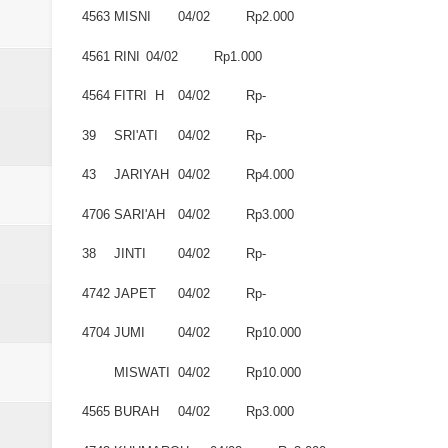
Laporan Koin Nu Amongrogo Okto
4563
MISNI
04/02
Rp2.000
Laporan Koin Nu Wonokerso Okto
4561
RINI
04/02
Rp1.000
4564
FITRI H
04/02
Rp-
Laporan Koin Nu Tembok Oktober
39
SRI'ATI
04/02
Rp-
DATABASE ANSOR KEC. LIMP
43
JARIYAH
04/02
Rp4.000
Laporan Koin Nu Wonokerso Okto
4706
SARI'AH
04/02
Rp3.000
38
JINTI
04/02
Rp-
4742
JAPET
04/02
Rp-
4704
JUMI
04/02
Rp10.000
MISWATI
04/02
Rp10.000
4565
BURAH
04/02
Rp3.000