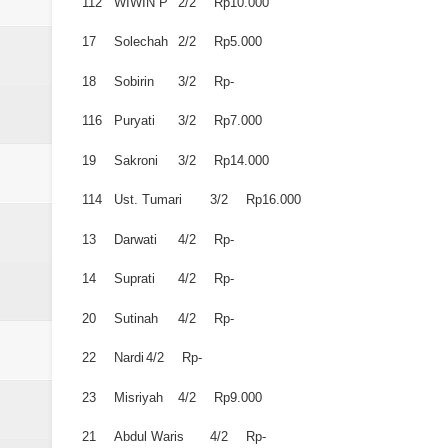
112
WIWIN P
2/2
Rp10.000
17
Solechah
2/2
Rp5.000
18
Sobirin
3/2
Rp-
116
Puryati
3/2
Rp7.000
19
Sakroni
3/2
Rp14.000
114
Ust. Tumari
3/2
Rp16.000
13
Darwati
4/2
Rp-
14
Suprati
4/2
Rp-
20
Sutinah
4/2
Rp-
22
Nardi
4/2
Rp-
23
Misriyah
4/2
Rp9.000
21
Abdul Waris
4/2
Rp-