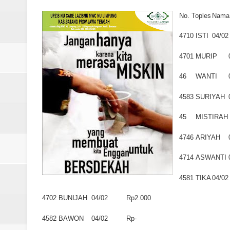
Laporan Koin Nu Pungangan Okto
No. Toples
Nama
Laporan Koin Nu Plumbon Oktobe
4710
ISTI
04/02
Laporan Koin Nu Ngaliyan Oktobe
4701
MURIP
Laporan Koin Nu Lobang Oktober
46
WANTI
Laporan Koin Nu Limpung Oktobe
4583
SURIYAH
45
MISTIRAH
Laporan Koin Nu Kepuh Oktober 
4746
ARIYAH
Laporan Koin Nu Kalisalak Oktobe
4714
ASWANTI
Laporan Koin Nu Donorejo Oktobe
4581
TIKA
04/02
Laporan Koin Nu Dlisen Oktober 
4702
BUNIJAH
04/02
Rp2.000
Laporan Koin Nu Babadan Oktobe
4582
BAWON
04/02
Rp-